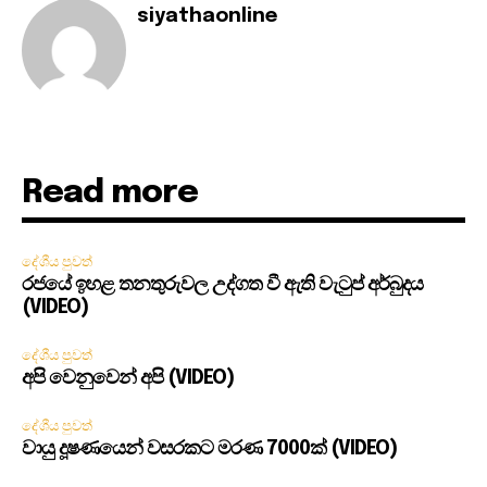
siyathaonline
Read more
දේශීය පුවත්
රජයේ ඉහළ තනතුරුවල උද්ගත වී ඇති වැටුප් අර්බුදය
(VIDEO)
දේශීය පුවත්
අපි වෙනුවෙන් අපි (VIDEO)
දේශීය පුවත්
වායු දූෂණයෙන් වසරකට මරණ 7000ක් (VIDEO)