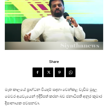
Share
මෑත කාලයේ ප්‍රාග්ධන වියදම් සඳහා වෙන්කළ වැඩිම මුදල
මෙවර අයවැයෙන් ඉදිරිපත් කරන බව ජනාධිපති අනුර කුමාර
දිසානායක පවසනවා.