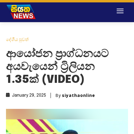
දේශීය පුවත්
ආයෝජන ප්‍රාග්ධනයට
අයවැයෙන් ට්‍රිලියන
1.35ක් (VIDEO)
By
siyathaonline
January 29, 2025