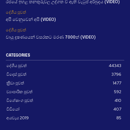
රජයේ ඉහළ තනතුරුවල උද්ගත වී ඇති වැටුප් අර්බුදය (VIDEO)
දේශීය පුවත්
අපි වෙනුවෙන් අපි (VIDEO)
දේශීය පුවත්
වායු දූෂණයෙන් වසරකට මරණ 7000ක් (VIDEO)
CATEGORIES
දේශීය පුවත්
44343
විදෙස් පුවත්
3796
ක්‍රීඩා පුවත්
1477
ව්‍යාපාරික පුවත්
592
විශේෂාංග පුවත්
410
වීඩීයෝ
407
අයවැය 2019
85