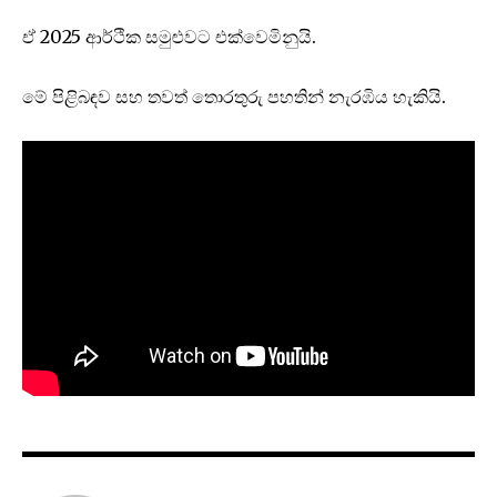
ඒ 2025 ආර්ථික සමුළුවට එක්වෙමිනුයි.
මේ පිළිබඳව සහ තවත් තොරතුරු පහතින් නැරඹිය හැකියි.