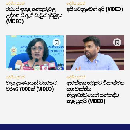
දේශීය පුවත්
දේශීය පුවත්
රජයේ ඉහළ තනතුරුවල
අපි වෙනුවෙන් අපි (VIDEO)
උද්ගත වී ඇති වැටුප් අර්බුදය
(VIDEO)
දේශීය පුවත්
දේශීය පුවත්
වායු දූෂණයෙන් වසරකට
ආරක්ෂක හමුදාව විද්‍යාත්මක
මරණ 7000ක් (VIDEO)
සහ වෘත්තීය
නිපුණත්වයෙන් සන්නද්ධ
කළ යුතුයි (VIDEO)