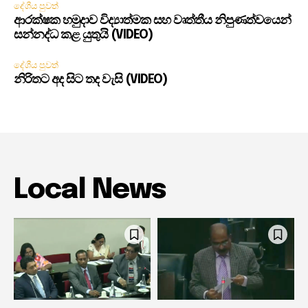
දේශීය පුවත්
ආරක්ෂක හමුදාව විද්‍යාත්මක සහ වෘත්තීය නිපුණත්වයෙන්
සන්නද්ධ කළ යුතුයි (VIDEO)
දේශීය පුවත්
නිරිතට අද සිට තද වැසි (VIDEO)
Local News