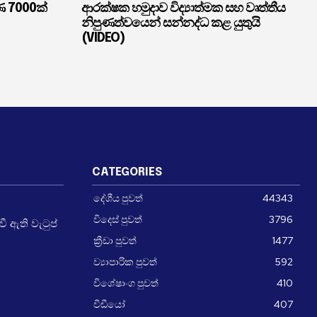
ණ 7000ක්
ආරක්ෂක හමුදාව විද්‍යාත්මක සහ වෘත්තීය
නිපුණත්වයෙන් සන්නද්ධ කළ යුතුයි
(VIDEO)
CATEGORIES
දේශීය පුවත්
44343
විදෙස් පුවත්
3796
 ඇති වැටුප්
ක්‍රීඩා පුවත්
1477
ව්‍යාපාරික පුවත්
592
විශේෂාංග පුවත්
410
වීඩීයෝ
407