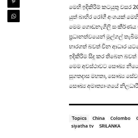
මෙහි ඉදිකිරීම් කටයුතු වස
යුත් බාහිර රෝගී අංශයක් මෙහ
මෙම ගොඩනැගිලි සංකීර්ණය ඉ
ප්‍රධානත්වයෙන් මුල්ගල් තැබී
භාරගත් බවත් චීන ආධාර යට
ඉදිකිරීම සිදු කර තිබෙන බවත
මෙම අවස්ථාවට සෞඛ්‍ය නියෝජ
සුගතදාස මහතා, සෞඛ්‍ය සේවා
සෞඛ්‍ය අමාත්‍යාංශයේ නිලධාර
China
Colombo
Topics
siyatha tv
SRILANKA