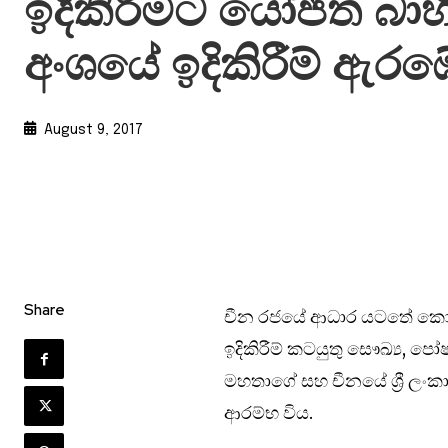
ඉදිකිරීමට යෝජිත බාහ
අංශයේ ඉදිකිරීම් ඇරඹ
August 9, 2017
Share
චීන රජයේ ආධාර යටතේ කොළ
ඉදිකිරීම් කටයුතු සෞඛ්‍ය, 
මහතාගේ සහ චීනයේ ශ්‍රී ලංකා
ආරම්භ විය.