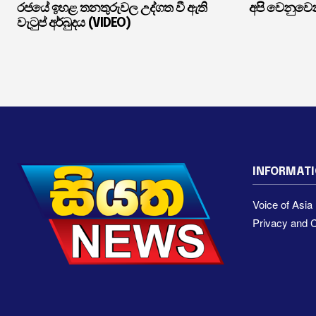
රජයේ ඉහළ තනතුරුවල උද්ගත වී ඇති
අපි වෙනුවෙන
වැටුප් අර්බුදය (VIDEO)
INFORMAT
Voice of Asi
Privacy and C