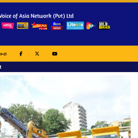
ාංග
t