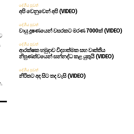
දේශීය පුවත්
අපි වෙනුවෙන් අපි (VIDEO)
දේශීය පුවත්
වායු දූෂණයෙන් වසරකට මරණ 7000ක් (VIDEO)
මට
ය
දේශීය පුවත්
ආරක්ෂක හමුදාව විද්‍යාත්මක සහ වෘත්තීය
නිපුණත්වයෙන් සන්නද්ධ කළ යුතුයි (VIDEO)
දේශීය පුවත්
නිරිතට අද සිට තද වැසි (VIDEO)
.