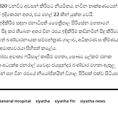
ර 2020 වනවිට අවසන් කිරිමට නියමිතය. නවීන තාක්ෂණයෙන්
ි ඉදිකෙරන අතර, එය මහල් 22 කින් යුක්ත වෙයි.
දිකිරීම සඳහා ජනාධිපති මෛත්‍රීපාල සිරිසේන මහතාගේ
ම සිදු කර තිබෙන අතර චීන රජය ඉදිකිරීම් කඩිනමින් සිදු කිරී
තේ බණ්ඩාරනායක සම්මන්ත්‍රණ ශාලාව, අධිකරණ සංකීර්ණ
් අමාත්‍යවරයා සිහිපත් කළේය.
්‍ය අමාත්‍ය ෆයිසාල් කාසීම් මහතා, සෞඛ්‍ය ලේකම් ජනක
 අධ්‍යක්ෂ ජනරාල් වෛද්‍ය ජයසුන්දර බණ්ඩාර මහතා ඇතුලු
ීන් සහ චීන රජයේ නියෝජිතයින් විශාල පිරිසක් එක්ව සිටියහ
General Hospital
siyatha
siyatha fm
siyatha news