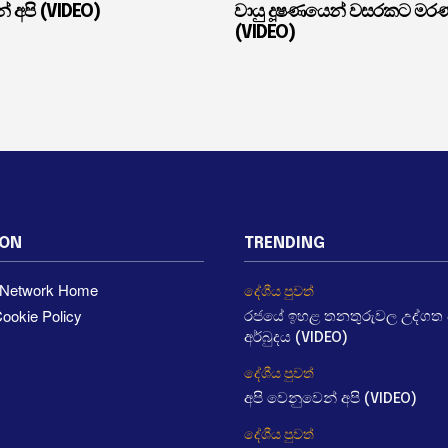
් අපි (VIDEO)
වායු දූෂණයෙන් වසරකට මර
(VIDEO)
ION
TRENDING
a Network Home
දේශීය පුවත්
ookie Policy
රජයේ ඉහළ තනතුරුවල උද්ගත වී
අර්බුදය (VIDEO)
දේශීය පුවත්
අපි වෙනුවෙන් අපි (VIDEO)
දේශීය පුවත්