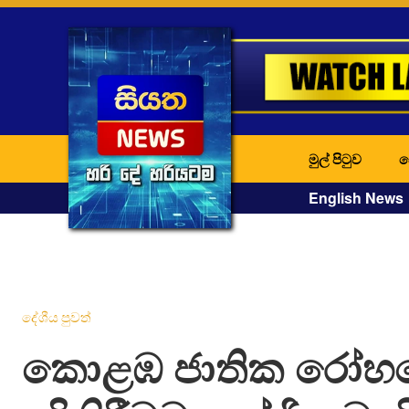
මුල් පිටුව
ද
English News
දේශීය පුවත්
කොළඹ ජාතික රෝහ