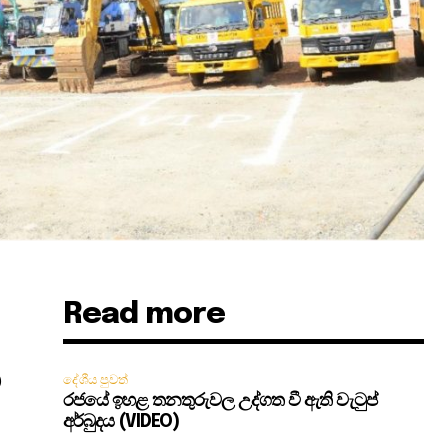
Read more
)
දේශීය පුවත්
රජයේ ඉහළ තනතුරුවල උද්ගත වී ඇති වැටුප්
අර්බුදය (VIDEO)