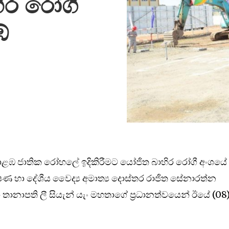
ිර රෝගී
ේ
ඹ ජාතික රෝහලේ ඉදිකිරීමට යෝජිත බාහිර රෝගී අංශයේ
පෝෂණ හා දේශීය වෛද්‍ය අමාත්‍ය දොස්තර රාජිත සේනාරත්න
 තානාපති ලී සියැන් යැං මහතාගේ ප්‍රධානත්වයෙන් ඊයේ (08