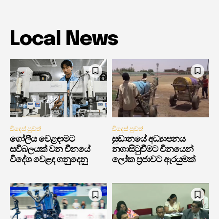
Local News
විදෙස් පුවත්
විදෙස් පුවත්
ගෝලීය වෙළඳාමට
සුඩානයේ අධ්‍යාපනය
සවිබලයක් වන චීනයේ
නගාසිටුවීමට චීනයෙන්
විදේශ වෙළඳ ගනුදෙනු
ලෝක ප්‍රජාවට ඇරයුමක්