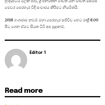
හුණුපිටිය ලේක් පාර, ශ්‍රී ජිනරතන මාවත යන මාවත් ඔස්සේ
මෙවර පෙරහැර වීදී සංචාරය කිරීමට නියමිතයි.
2018 ගංගාරාම නවම් මහා පෙරහැර සජිවීව හෙට රාත්‍රී 8.00
සිට ගෙන ඒමට සියත ටීවී අප සුදානම්.
Editor 1
Read more