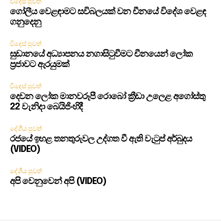
විදෙස් පුවත්
ගෝලීය වෙළඳාමට සවිබලයක් වන චීනයේ විදේශ වෙළඳ
ගනුදෙනු
විදෙස් පුවත්
සුඩානයේ අධ්‍යාපනය නගාසිටුවීමට චීනයෙන් ලෝක
ප්‍රජාවට ඇරයුමක්
විදෙස් පුවත්
දෙවන ලෝක මානවරූපී රොබෝ ක්‍රීඩා උලෙළ අගෝස්තු
22 වැනිදා බෙයිජිංහිදී
දේශීය පුවත්
රජයේ ඉහළ තනතුරුවල උද්ගත වී ඇති වැටුප් අර්බුදය
(VIDEO)
දේශීය පුවත්
අපි වෙනුවෙන් අපි (VIDEO)