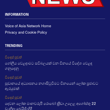
INFORMATION
Voice of Asia Network Home
Privacy and Cookie Policy
TRENDING
විදෙස් පුවත්
ගෝලීය වෙළඳාමට සවිබලයක් වන චීනයේ විදේශ වෙළඳ
ගනුදෙනු
විදෙස් පුවත්
සුඩානයේ අධ්‍යාපනය නගාසිටුවීමට චීනයෙන් ලෝක ප්‍රජාවට
ඇරයුමක්
විදෙස් පුවත්
දෙවන ලෝක මානවරූපී රොබෝ ක්‍රීඩා උලෙළ අගෝස්තු 22
වැනිදා බෙයිජිංහිදී