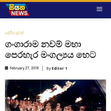
දේශීය පුවත්
ගංගාරාම නවම් මහා
පෙරහැර මංගල්‍යය හෙට
By
Editor 1
February 27, 2018