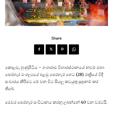
Share
කොළඹ, හුණුපිටිය – ගංගාරාම විහාරස්ථානයේ නවම් මහා
පෙරහැර මංගල්‍යයේ පළමු පෙරහැර හෙට (28) රාත්‍රියේ විදී
සංචාරය කිරීමට මේ වන විට සියලු කටයුතු සුදානම් කර
තිබේ.
මෙවර පෙරහැර සංවිධානය කරනු ලබන්නේ 40 වන වරටයි.