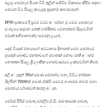
පළමු පෙරහැර සියත ටීවී තුළින් සජිවීව විකාශය කිරීම සඳහා
මේවන විට සියලු කටයුතු සුදානම් කර අවසන්.
1970 දශකයේ දී ප්‍රථම වරට අාරම්භ වු මෙම පෙරහැර
මංගල්‍යය අදවන තෙක් වාර්ෂිකව වෙනස්කම් සිදුවෙමින්
වඩාත් අභිමානවත්ව සමරනු ලැබේ.
දෙස් විදෙස් ජනයාගේ අවධානය දිනාගත් මෙම පෙරහැර
හුදෙක් බෞද්ධ ජනතාවගේ පමණක් නොව ජාති අාගම්
නොතකා සියලු ශ්‍රී ලාංකීක ගෞරවාදරයට ලක්වෙමින් තිබේ.
අලි අැතුන් 70ක් පමණ සම්බන්ධ වන, විවිධ නර්තන
ශිල්පින් 7000ක් පමණ ඒක්වී මෙවර ගංගාරාම නවම් මහා
පෙරහැර වර්ණවත් කරනු අැත.
ජෙම්ස් පිරිස් මාවත, ඩබ්ලිව්.ඒ.ඩී. රාමණායක මාවත,