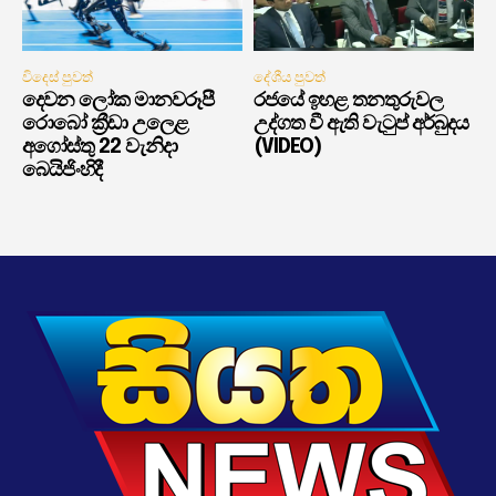
විදෙස් පුවත්
දේශීය පුවත්
දෙවන ලෝක මානවරූපී
රජයේ ඉහළ තනතුරුවල
රොබෝ ක්‍රීඩා උලෙළ
උද්ගත වී ඇති වැටුප් අර්බුදය
අගෝස්තු 22 වැනිදා
(VIDEO)
බෙයිජිංහිදී