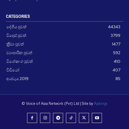
CATEGORIES
දේශීය පුවත්
44343
විදෙස් පුවත්
3799
ක්‍රීඩා පුවත්
1477
ව්‍යාපාරික පුවත්
592
විශේෂාංග පුවත්
410
වීඩීයෝ
407
අයවැය 2019
85
© Voice of Asia Network (Pvt) Ltd | Site by
Apkings