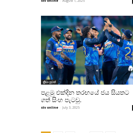
stv online
-
August 1, 2025
ක්‍රීඩා පුවත්
පළමු එක්දින තරඟ‍යේ ජය සියතට
ගත් සිංහ පැටවු.
stv online
-
July 3, 2025