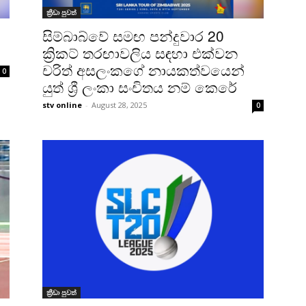
ක්‍රීඩා පුවත්
සිම්බාබ්වේ සමඟ පන්දුවාර 20
ක්‍රිකට් තරඟාවලිය සඳහා එක්වන
චරිත් අසලංකගේ නායකත්වයෙන්
0
යුත් ශ්‍රී ලංකා සංචිතය නම් කෙරේ
stv online
-
August 28, 2025
0
ක්‍රීඩා පුවත්