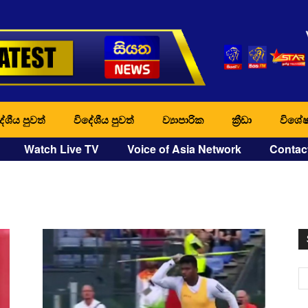
ේශීය පුවත්
විදේශීය පුවත්
ව්‍යාපාරික
ක්‍රීඩා
විශේෂ
Watch Live TV
Voice of Asia Network
Contac