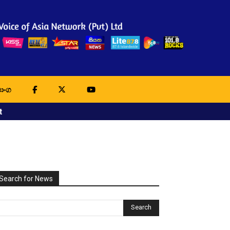
ාංග
t
Search for News