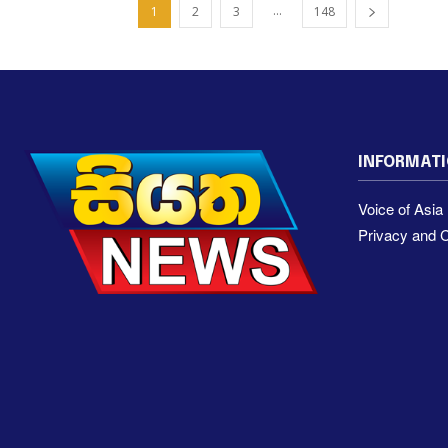
...
1
2
3
148
INFORMAT
Voice of Asi
Privacy and C