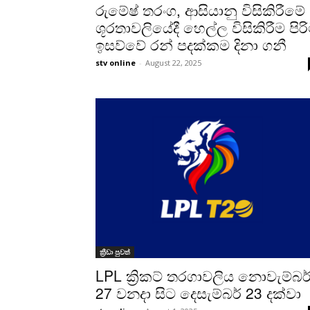
රුමේෂ් තරංග, ආසියානු විසිකිරීමේ
ශූරතාවලියේදී හෙල්ල විසිකිරීම පිරි
ඉසව්වේ රන් පදක්කම දිනා ගනී
stv online
-
August 22, 2025
ක්‍රීඩා පුවත්
LPL ක්‍රිකට් තරගාවලිය නොවැම්බර
27 වනදා සිට දෙසැම්බර් 23 දක්වා