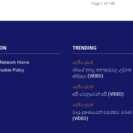
Page 1 of 148
ION
TRENDING
a Network Home
දේශීය පුවත්
ookie Policy
රජයේ ඉහළ තනතුරුවල උද්ගත වී
අර්බුදය (VIDEO)
දේශීය පුවත්
අපි වෙනුවෙන් අපි (VIDEO)
දේශීය පුවත්
වායු දූෂණයෙන් වසරකට මරණ 
(VIDEO)