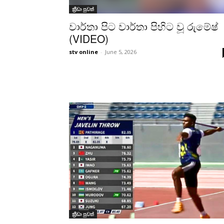
ක්‍රීඩා පුවත්
වාර්තා පිට වාර්තා පිහිට වූ රුමේෂ්
(VIDEO)
stv online
-
June 5, 2026
ක්‍රීඩා පුවත්