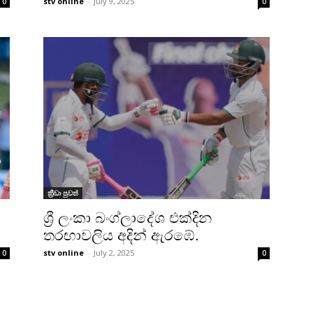
stv online
-
July 9, 2025
0
0
ක්‍රීඩා පුවත්
ශ්‍රී ලංකා බංග්ලාදේශ එක්දින
තරඟාවලිය අදින් ඇරඹේ.
stv online
-
July 2, 2025
0
0