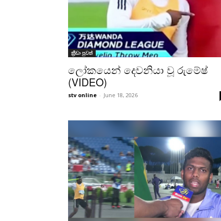
ක්‍රීඩා පුවත්
ලෝකයෙන් දෙවනියා වූ රුමේෂ්
(VIDEO)
stv online
-
June 18, 2026