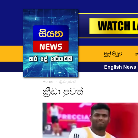
මුල් පිටුව
ද
English News
Home
ක්‍රීඩා පුවත්
ක්‍රීඩා පුවත්