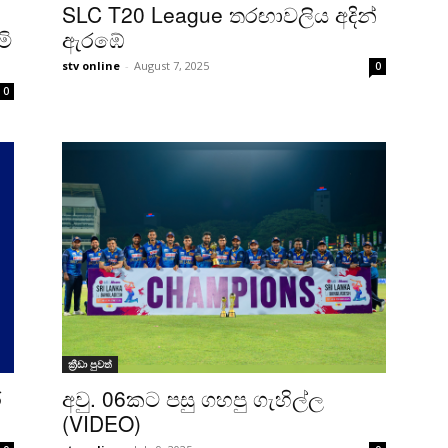
SLC T20 League තරඟාවලිය අදින්
මි
ඇරඹේ
stv online
-
August 7, 2025
0
0
ක්‍රීඩා පුවත්
්
අවු. 06කට පසු ගහපු ගැහිල්ල
(VIDEO)