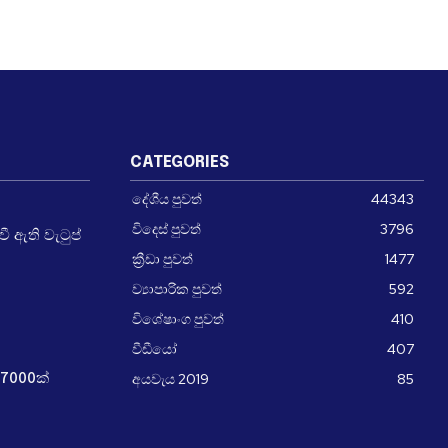
CATEGORIES
දේශීය පුවත්
44343
විදෙස් පුවත්
3796
 ඇති වැටුප්
ක්‍රීඩා පුවත්
1477
ව්‍යාපාරික පුවත්
592
විශේෂාංග පුවත්
410
වීඩීයෝ
407
අයවැය 2019
85
7000ක්