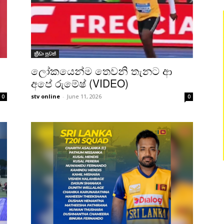
ක්‍රීඩා පුවත්
ලෝකයෙන්ම තෙවනි තැනට ආ
අපේ රුමේෂ් (VIDEO)
stv online
-
June 11, 2026
0
0