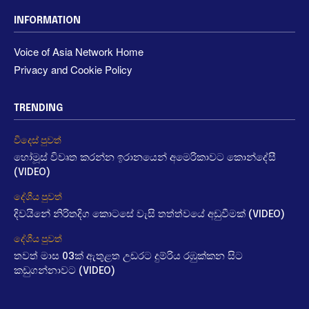
INFORMATION
Voice of Asia Network Home
Privacy and Cookie Policy
TRENDING
විදෙස් පුවත්
හෝමූස් විවෘත කරන්න ඉරානයෙන් අමෙරිකාවට කොන්දේසී
(VIDEO)
දේශීය පුවත්
දිවයිනේ නිරිතදිග කොටසේ වැසි තත්ත්වයේ අඩුවීමක් (VIDEO)
දේශීය පුවත්
තවත් මාස 03ක් ඇතුළත උඩරට දුම්රිය රඹුක්කන සිට
කඩුගන්නාවට (VIDEO)