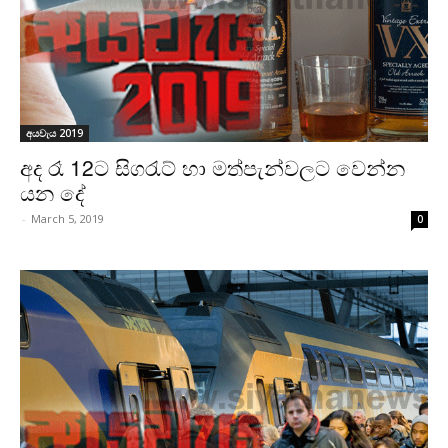
අයවැය 2019
අද රෑ 12ට සිගරැට් හා මත්පැන්වලට වෙන්න
යන දේ
-
March 5, 2019
0