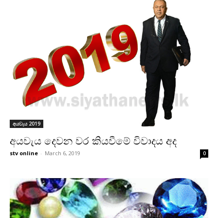
අයවැය 2019
අයවැය දෙවන වර කියවීමේ විවාදය අද
stv online
-
March 6, 2019
0