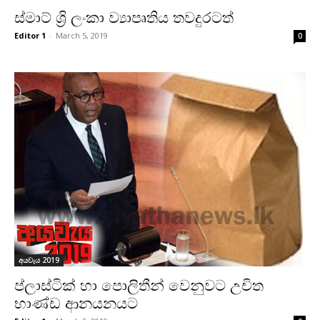
ස්මාට් ශ්‍රි ලංකා ව්‍යාපෘතිය තවදුරටත්
Editor 1
-
March 5, 2019
0
අයවැය 2019
ප්ලාස්ටික් හා පොලිතීන් වෙනුවට උචිත
භාණ්ඩ ආනයනයට