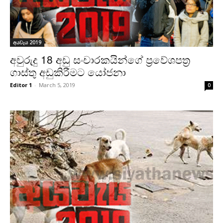
අයවැය 2019
අවුරුදු 18 අඩු සංචාරකයින්ගේ ප්‍රවේශපත්‍ර
ගාස්තු අඩුකිරීමට යෝජනා
Editor 1
-
March 5, 2019
0