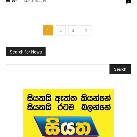
Editor 1
-
March 5, 2019
0
1
2
3
Search for News