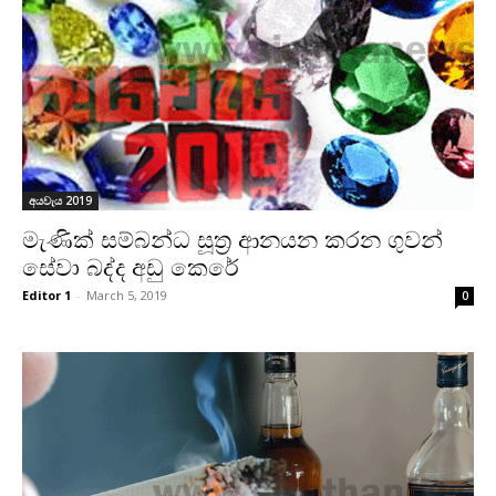
අයවැය 2019
මැණික් සම්බන්ධ සූත්‍ර ආනයන කරන ගුවන්
සේවා බද්ද අඩු කෙරේ
Editor 1
-
March 5, 2019
0