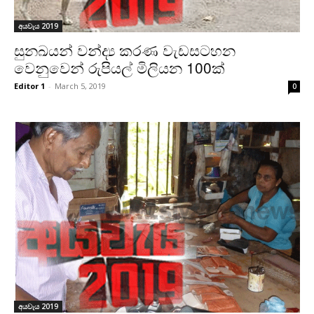
අයවැය 2019
සුනඛයන් වන්ද්‍ය කරණ වැඩසටහන
වෙනුවෙන් රුපියල් මිලියන 100ක්
Editor 1
-
March 5, 2019
0
අයවැය 2019