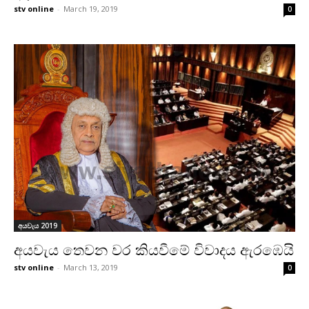
stv online
-
March 19, 2019
0
අයවැය 2019
අයවැය තෙවන වර කියවීමේ විවාදය ඇරඹෙයි
stv online
-
March 13, 2019
0