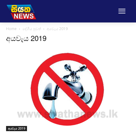
Home
දේශීය පුවත්
අයවැය 2019
අයවැය 2019
අයවැය 2019