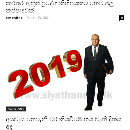
කළුතර ඇතුළු ප්‍රදේශ කිහිපයකට හෙට ජල
කප්පාදුවක්
stv online
-
March 23, 2021
0
අයවැය 2019
අයවැය තෙවැනි වර කියවීමේ හය වැනි දිනය
අද