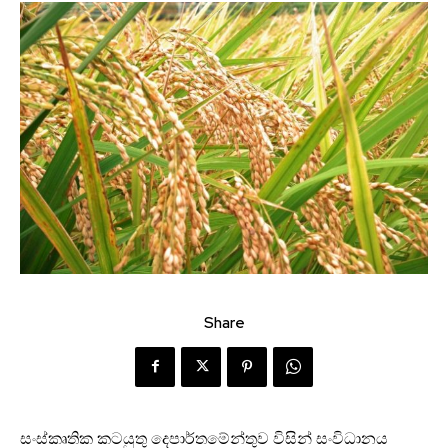
Share
සංස්කෘතික කටයුතු දෙපාර්තමේන්තුව විසින් සංවිධානය