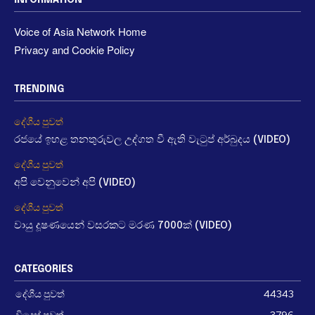
INFORMATION
Voice of Asia Network Home
Privacy and Cookie Policy
TRENDING
දේශීය පුවත්
රජයේ ඉහළ තනතුරුවල උද්ගත වී ඇති වැටුප් අර්බුදය (VIDEO)
දේශීය පුවත්
අපි වෙනුවෙන් අපි (VIDEO)
දේශීය පුවත්
වායු දූෂණයෙන් වසරකට මරණ 7000ක් (VIDEO)
CATEGORIES
දේශීය පුවත්
44343