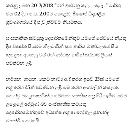
කරනු ලබන 2017/2018 ”රන් අස්වනු කලා උළෙල” මාර්තු
මස 02 දින ප.ව. 2.00ට කොළඹ, බිෂොප් විද්‍යාලීය
ශ්‍රවණාගරයේ දී පැවැත්වීමට නියමිතය.
සංස්කෘතික කටයුතු දෙපාර්තමේන්තුව යටතේ සේවයේ නියුතු
දීප ව්‍යාප්ත සියළුම නිලධාරීන් සහ කාර්ය මණ්ඩලයේ සිය
කුසළතා අගයනු වස් රන් අස්වනු නමින් තරඟාවලියක්
පවත්වන ලදී.
නර්තන, ගායන, කෙටි නාට්‍ය ආදී තරඟ ඉසව් 23ක් යටතේ
අනුතරඟ 45ක් පවත්වන ලදී. එම තරඟ අංශවලින් කුසළතා
පෙන්වූ ජයග්‍රාහකයින්ට සම්මාන සහතික පත්‍ර පිරිනැමීම මෙම
උළෙලේ අරමුණ බව සංස්කෘතික කටයුතු
දෙපාර්තමේන්තුවේ අධ්‍යක්ෂ අනූෂා ගෝකුල ප්‍රනාන්දු
මහත්මිය පවසයි.