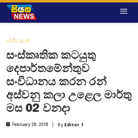
දේශීය පුවත්
සංස්කෘතික කටයුතු
දෙපාර්තමේන්තුව
සංවිධානය කරන රන්
අස්වනු කලා උළෙල මාර්තු
මස 02 වනදා
By
Editor 1
February 28, 2018