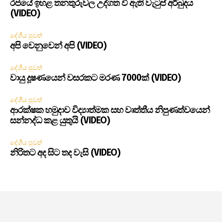
රජයේ ඉහළ තනතුරුවල උද්ගත වී ඇති වැටුප් අර්බුදය
(VIDEO)
දේශීය පුවත්
අපි වෙනුවෙන් අපි (VIDEO)
දේශීය පුවත්
වායු දූෂණයෙන් වසරකට මරණ 7000ක් (VIDEO)
දේශීය පුවත්
ආරක්ෂක හමුදාව විද්‍යාත්මක සහ වෘත්තීය නිපුණත්වයෙන්
සන්නද්ධ කළ යුතුයි (VIDEO)
දේශීය පුවත්
නිරිතට අද සිට තද වැසි (VIDEO)