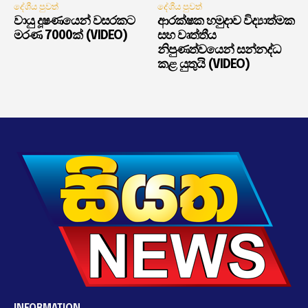
දේශීය පුවත්
දේශීය පුවත්
වායු දූෂණයෙන් වසරකට
ආරක්ෂක හමුදාව විද්‍යාත්මක
මරණ 7000ක් (VIDEO)
සහ වෘත්තීය
නිපුණත්වයෙන් සන්නද්ධ
කළ යුතුයි (VIDEO)