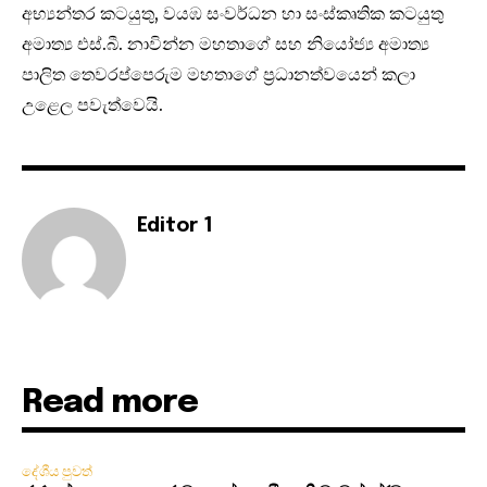
අභ්‍යන්තර කටයුතු, වයඹ සංවර්ධන හා සංස්කෘතික කටයුතු
අමාත්‍ය එස්.බී. නාවින්න මහතාගේ සහ නියෝජ්‍ය අමාත්‍ය
පාලිත තෙවරප්පෙරුම මහතාගේ ප්‍රධානත්වයෙන් කලා
උළෙල පවැත්වෙයි.
Editor 1
Read more
දේශීය පුවත්