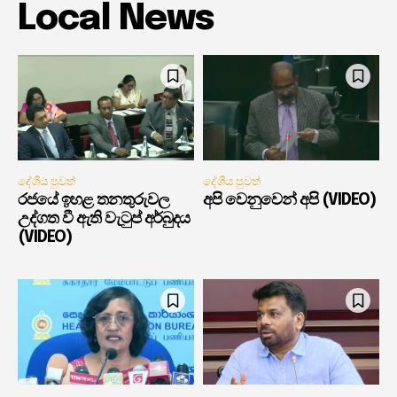
Local News
දේශීය පුවත්
දේශීය පුවත්
රජයේ ඉහළ තනතුරුවල
අපි වෙනුවෙන් අපි (VIDEO)
උද්ගත වී ඇති වැටුප් අර්බුදය
(VIDEO)