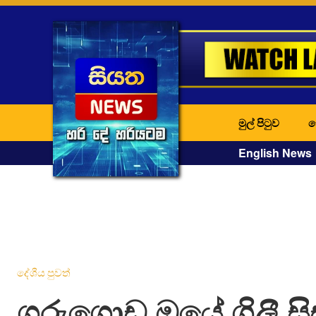
මුල් පිටුව
ද
English News
දේශීය පුවත්
ගුරුගොඩ ඔයේ ගිලී සි