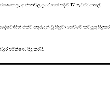
ාපොල, ඇත්නාවල ප්‍රදේශයේ පදිංචි 17 හැවිරිදි පාසල්
‍රදේශවාසීන් එක්ව අතුරුදන් වූ සිසුවා සෙවීමේ කටයුතු සිදුක
දුර පරීක්ෂණ සිදු කරයි.