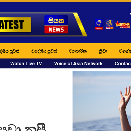
ේශීය පුවත්
විදේශීය පුවත්
ව්‍යාපාරික
ක්‍රීඩා
විශේෂ
Watch Live TV
Voice of Asia Network
Contac
සුවා නසී