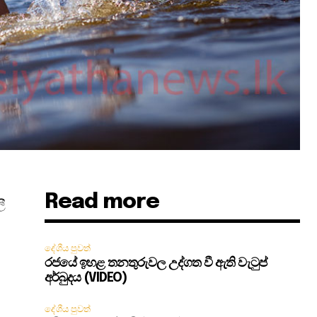
Read more
ී
දේශීය පුවත්
රජයේ ඉහළ තනතුරුවල උද්ගත වී ඇති වැටුප්
අර්බුදය (VIDEO)
දේශීය පුවත්