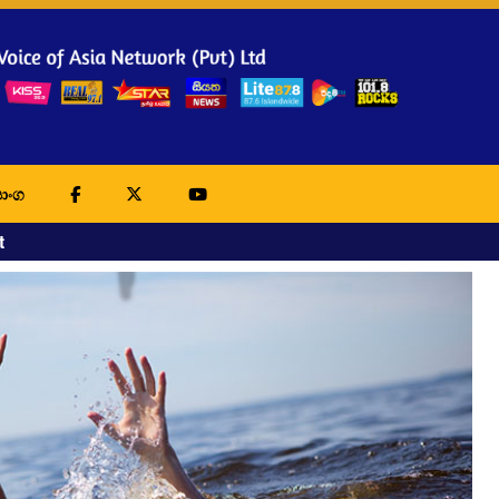
ාංග
t