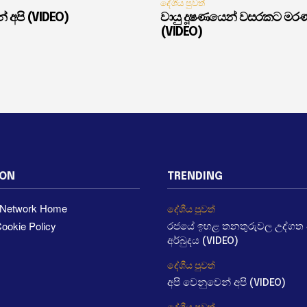
දේශීය පුවත්
් අපි (VIDEO)
වායු දූෂණයෙන් වසරකට මර
(VIDEO)
ION
TRENDING
a Network Home
දේශීය පුවත්
ookie Policy
රජයේ ඉහළ තනතුරුවල උද්ගත වී
අර්බුදය (VIDEO)
දේශීය පුවත්
අපි වෙනුවෙන් අපි (VIDEO)