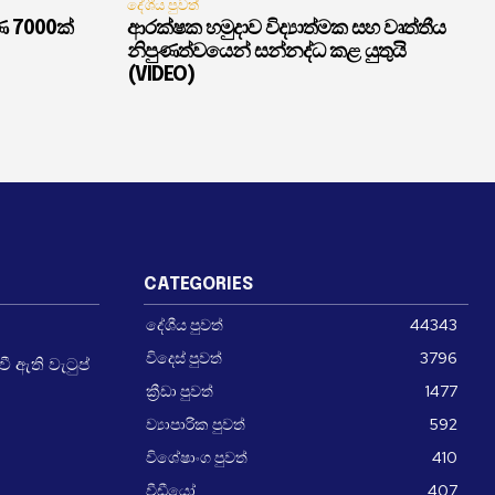
දේශීය පුවත්
ණ 7000ක්
ආරක්ෂක හමුදාව විද්‍යාත්මක සහ වෘත්තීය
නිපුණත්වයෙන් සන්නද්ධ කළ යුතුයි
(VIDEO)
CATEGORIES
දේශීය පුවත්
44343
විදෙස් පුවත්
3796
 ඇති වැටුප්
ක්‍රීඩා පුවත්
1477
ව්‍යාපාරික පුවත්
592
විශේෂාංග පුවත්
410
වීඩීයෝ
407