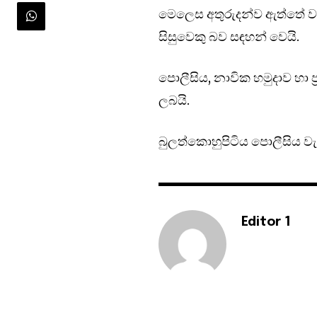
මෙලෙස අතුරුදන්ව ඇත්තේ වරක
සිසුවෙකු බව සඳහන් වෙයි.
පොලීසිය, නාවික හමුදාව හා ප්
ලබයි.
බුලත්කොහුපිටිය පොලීසිය වැඩි
Editor 1