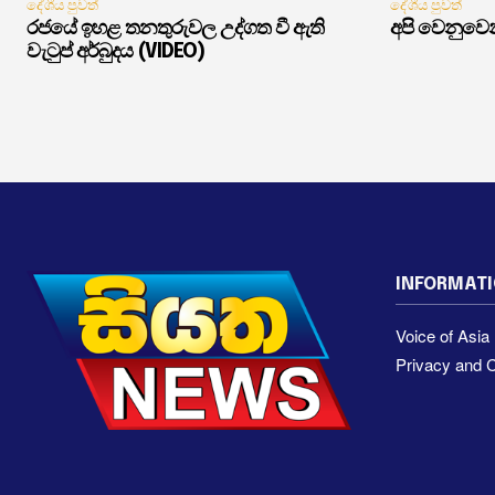
දේශීය පුවත්
දේශීය පුවත්
රජයේ ඉහළ තනතුරුවල උද්ගත වී ඇති
අපි වෙනුවෙන
වැටුප් අර්බුදය (VIDEO)
INFORMAT
Voice of Asi
Privacy and C