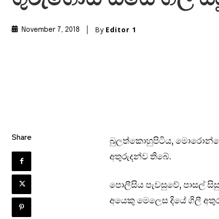
By
Editor 1
November 7, 2018
Share
බුලත්කොහුපිටිය, මොරොන්තොට
අතුරුදන්ව තිබේ.
පොලීසිය පැවසුවේ, පාසල් සි
අයෙකු මෙලෙස දියේ ගිලී අතුර