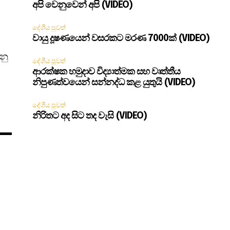
අපි වෙනුවෙන් අපි (VIDEO)
දේශීය පුවත්
වායු දූෂණයෙන් වසරකට මරණ 7000ක් (VIDEO)
රනු
දේශීය පුවත්
ආරක්ෂක හමුදාව විද්‍යාත්මක සහ වෘත්තීය
නිපුණත්වයෙන් සන්නද්ධ කළ යුතුයි (VIDEO)
දේශීය පුවත්
නිරිතට අද සිට තද වැසි (VIDEO)