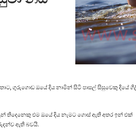
, ගුරුගොඩ ඔයේ දිය නාමින් සිටි පාසල් සිසුවෙකු දියේ ගිල
සුන් තිදෙනෙකු එම ඔයේ දිය නෑමට ගොස් ඇති අතර ඉන් එක්
ුදන්ව ඇති බවයි.