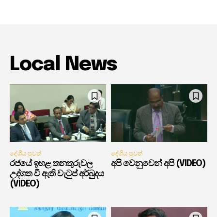
Local News
දේශීය පුවත්
දේශීය පුවත්
රජයේ ඉහළ තනතුරුවල
අපි වෙනුවෙන් අපි (VIDEO)
උද්ගත වී ඇති වැටුප් අර්බුදය
(VIDEO)