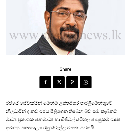
Share
රජයේ සේවකයින් මෙන්ම උත්තරීතර පාර්ලිමේන්තුවේ
නිලධාරීන් ද නව රජය පිළිගෙන තිබෙන බව සම කැබිනට්
මාධ්‍ය ප්‍රකාශක ජනමාධ්‍ය හා ඩිජිටල් යටිතල පහසුකම් රාජ්‍ය
අමාත්‍ය කෙහෙළිය රඹුක්වැල්ල මහතා පවසයි.