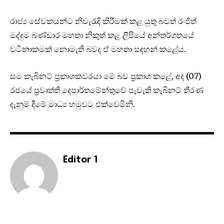
රාජ්‍ය සේවකයන්ට නිවැරැදි කිරීමක් කළ යුතු බවත් රංජිත්
මද්දුම බණ්ඩාර මහතා නිකුත් කළ ලිපියේ අන්තර්ගතයේ
වටිනාකමක් නොමැති බවද ඒ මහතා සඳහන් කළේය.
සම කැබිනට් ප්‍රකාශකවරයා මේ බව ප්‍රකාශ කළේ, අද (07)
රජයේ ප්‍රවෘත්ති දෙපාර්තමේන්තුවේ පැවැති කැබිනට් තීරණ
දැනුම් දීමේ මාධ්‍ය හමුවට එක්වෙමිනි.
Editor 1