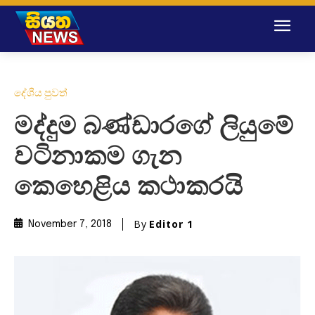
දේශීය පුවත්
මද්දුම බණ්ඩාරගේ ලියුමේ
වටිනාකම ගැන
කෙහෙළිය කථාකරයි
By
Editor 1
November 7, 2018