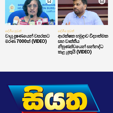
දේශීය පුවත්
දේශීය පුවත්
වායු දූෂණයෙන් වසරකට
ආරක්ෂක හමුදාව විද්‍යාත්මක
මරණ 7000ක් (VIDEO)
සහ වෘත්තීය
නිපුණත්වයෙන් සන්නද්ධ
කළ යුතුයි (VIDEO)