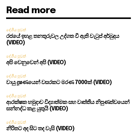
Read more
දේශීය පුවත්
රජයේ ඉහළ තනතුරුවල උද්ගත වී ඇති වැටුප් අර්බුදය
(VIDEO)
දේශීය පුවත්
අපි වෙනුවෙන් අපි (VIDEO)
දේශීය පුවත්
වායු දූෂණයෙන් වසරකට මරණ 7000ක් (VIDEO)
දේශීය පුවත්
ආරක්ෂක හමුදාව විද්‍යාත්මක සහ වෘත්තීය නිපුණත්වයෙන්
සන්නද්ධ කළ යුතුයි (VIDEO)
දේශීය පුවත්
නිරිතට අද සිට තද වැසි (VIDEO)