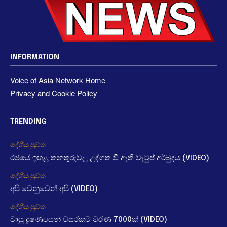
INFORMATION
Voice of Asia Network Home
Privacy and Cookie Policy
TRENDING
දේශීය පුවත්
රජයේ ඉහළ තනතුරුවල උද්ගත වී ඇති වැටුප් අර්බුදය (VIDEO)
දේශීය පුවත්
අපි වෙනුවෙන් අපි (VIDEO)
දේශීය පුවත්
වායු දූෂණයෙන් වසරකට මරණ 7000ක් (VIDEO)