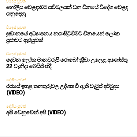
විදෙස් පුවත්
ගෝලීය වෙළඳාමට සවිබලයක් වන චීනයේ විදේශ වෙළඳ
ගනුදෙනු
විදෙස් පුවත්
සුඩානයේ අධ්‍යාපනය නගාසිටුවීමට චීනයෙන් ලෝක
ප්‍රජාවට ඇරයුමක්
විදෙස් පුවත්
දෙවන ලෝක මානවරූපී රොබෝ ක්‍රීඩා උලෙළ අගෝස්තු
22 වැනිදා බෙයිජිංහිදී
දේශීය පුවත්
රජයේ ඉහළ තනතුරුවල උද්ගත වී ඇති වැටුප් අර්බුදය
(VIDEO)
දේශීය පුවත්
අපි වෙනුවෙන් අපි (VIDEO)