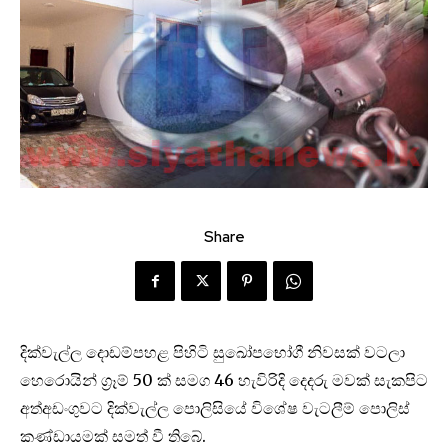
Share
දික්වැල්ල දොඩම්පහළ පිහිටි සුඛෝපභෝගී නිවසක් වටලා
හෙරොයින් ග‍්‍රෑම් 50 ක් සමග 46 හැවිරිදි දෙදරු මවක් සැකපිට
අත්අඩංගුවට දික්වැල්ල පොලිසියේ විශේෂ වැටලීම් පොලිස්
කණ්ඩායමක් සමත් වී තිබේ.