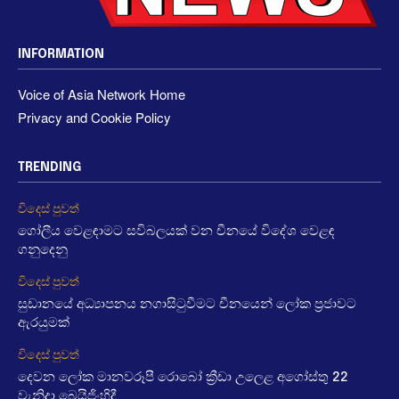
INFORMATION
Voice of Asia Network Home
Privacy and Cookie Policy
TRENDING
විදෙස් පුවත්
ගෝලීය වෙළඳාමට සවිබලයක් වන චීනයේ විදේශ වෙළඳ
ගනුදෙනු
විදෙස් පුවත්
සුඩානයේ අධ්‍යාපනය නගාසිටුවීමට චීනයෙන් ලෝක ප්‍රජාවට
ඇරයුමක්
විදෙස් පුවත්
දෙවන ලෝක මානවරූපී රොබෝ ක්‍රීඩා උලෙළ අගෝස්තු 22
වැනිදා බෙයිජිංහිදී