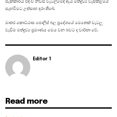
සැකකාරිය පදිංචි නිවස වැටලීමේදී ඇය මත්ද්‍රව්‍ය වැසිකිළියේ
සැඟවීමට උත්සාහ දරා තිබේ.
මාතර කොට්ඨාස පොලිස් බල ප‍්‍රදේශයේ මෙතෙක් වැටලූ
වැඩිම මත්ද්‍රව්‍ය ප‍්‍රමාණය මෙය වන බවට ද වාර්තා වේ.
Editor 1
Read more