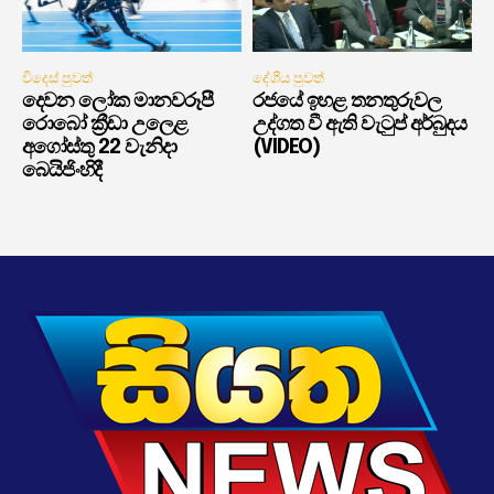
විදෙස් පුවත්
දේශීය පුවත්
දෙවන ලෝක මානවරූපී
රජයේ ඉහළ තනතුරුවල
රොබෝ ක්‍රීඩා උලෙළ
උද්ගත වී ඇති වැටුප් අර්බුදය
අගෝස්තු 22 වැනිදා
(VIDEO)
බෙයිජිංහිදී