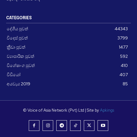
CATEGORIES
දේශීය පුවත්
44343
විදෙස් පුවත්
3799
ක්‍රීඩා පුවත්
1477
ව්‍යාපාරික පුවත්
592
විශේෂාංග පුවත්
410
වීඩීයෝ
407
අයවැය 2019
85
© Voice of Asia Network (Pvt) Ltd | Site by
Apkings