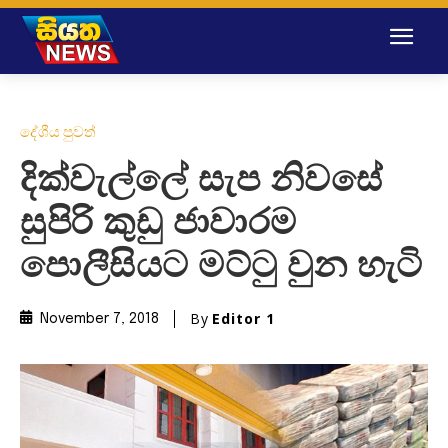
දේශීය පුවත්
දික්වැල්ලේ සැප නිවසේ
සුපිරි කුඩු ජාවාරම
පොලීසියට මට්ටු වුන හැටි
By
Editor 1
November 7, 2018