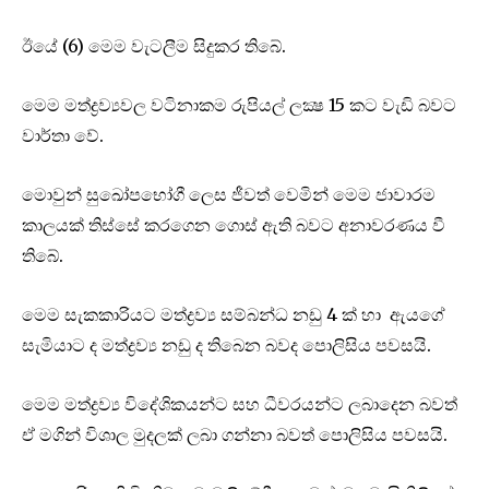
ඊයේ (6) මෙම වැටලීම සිදුකර තිබේ.
මෙම මත්ද්‍රව්‍යවල වටිනාකම රුපියල් ලක්‍ෂ 15 කට වැඩි බවට
වාර්තා වේ.
මොවුන් සුඛෝපභෝගී ලෙස ජීවත් වෙමින් මෙම ජාවාරම
කාලයක් තිස්සේ කරගෙන ගොස් ඇති බවට අනාවරණය වී
තිබේ.
මෙම සැකකාරියට මත්ද්‍රව්‍ය සම්බන්ධ නඩු 4 ක් හා ඇයගේ
සැමියාට ද මත්ද්‍රව්‍ය නඩු ද තිබෙන බවද පොලිසිය පවසයි.
මෙම මත්ද්‍රව්‍ය විදේශිකයන්ට සහ ධීවරයන්ට ලබාදෙන බවත්
ඒ මගින් විශාල මුදලක් ලබා ගන්නා බවත් පොලිසිය පවසයි.