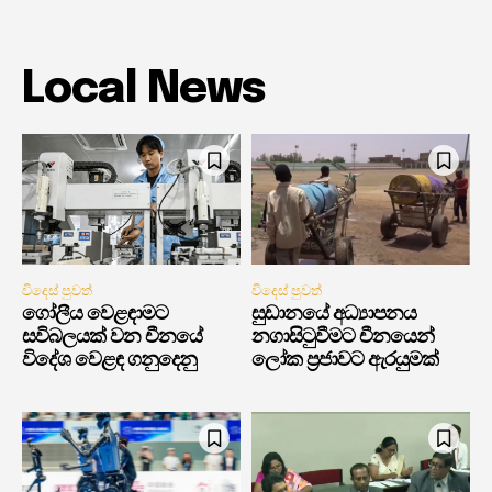
Local News
විදෙස් පුවත්
විදෙස් පුවත්
ගෝලීය වෙළඳාමට
සුඩානයේ අධ්‍යාපනය
සවිබලයක් වන චීනයේ
නගාසිටුවීමට චීනයෙන්
විදේශ වෙළඳ ගනුදෙනු
ලෝක ප්‍රජාවට ඇරයුමක්