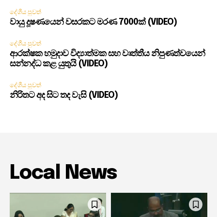
දේශීය පුවත්
වායු දූෂණයෙන් වසරකට මරණ 7000ක් (VIDEO)
දේශීය පුවත්
ආරක්ෂක හමුදාව විද්‍යාත්මක සහ වෘත්තීය නිපුණත්වයෙන්
සන්නද්ධ කළ යුතුයි (VIDEO)
දේශීය පුවත්
නිරිතට අද සිට තද වැසි (VIDEO)
Local News