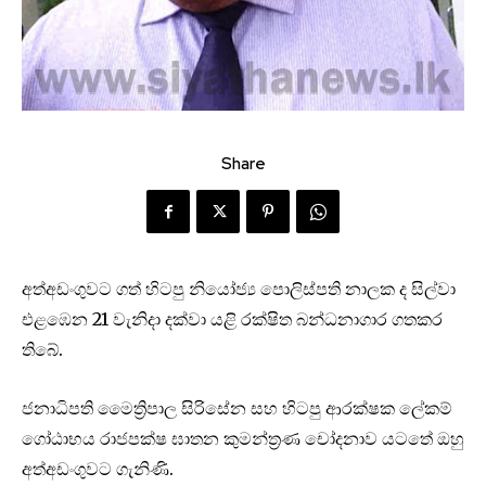
Share
අත්අඩංගුවට ගත් හිටපු නියෝජ්‍ය පොලිස්පති නාලක ද සිල්වා
එළඹෙන 21 වැනිදා දක්වා යළි රක්ෂිත බන්ධනාගාර ගතකර
තිබේ.
ජනාධිපති මෛත්‍රිපාල සිරිසේන සහ හිටපු ආරක්ෂක ලේකම්
ගෝඨාභය රාජපක්ෂ ඝාතන කුමන්ත්‍රණ චෝදනාව යටතේ ඔහු
අත්අඩංගුවට ගැනිණි.