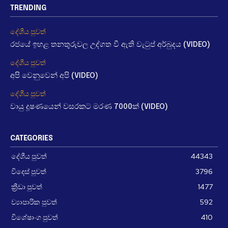
TRENDING
දේශීය පුවත්
රජයේ ඉහළ තනතුරුවල උද්ගත වී ඇති වැටුප් අර්බුදය (VIDEO)
දේශීය පුවත්
අපි වෙනුවෙන් අපි (VIDEO)
දේශීය පුවත්
වායු දූෂණයෙන් වසරකට මරණ 7000ක් (VIDEO)
CATEGORIES
දේශීය පුවත්
44343
විදෙස් පුවත්
3796
ක්‍රීඩා පුවත්
1477
ව්‍යාපාරික පුවත්
592
විශේෂාංග පුවත්
410