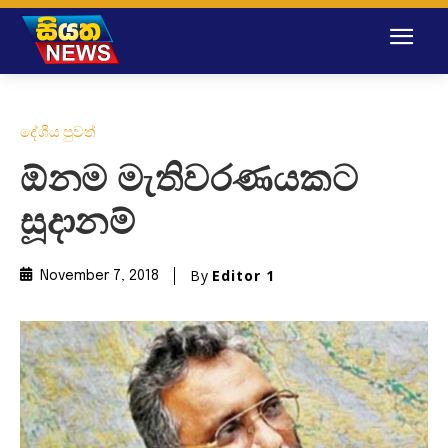
දේශීය පුවත්
ඕනම මැතිවරණයකට
සූදානම්
By
Editor 1
November 7, 2018