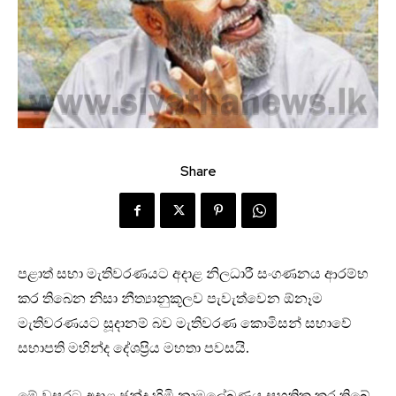
Share
පළාත් සභා මැතිවරණයට අදාළ නිලධාරී සංගණනය ආරම්භ
කර තිබෙන නිසා නීත්‍යානුකූලව පැවැත්වෙන ඕනෑම
මැතිවරණයට සූදානම් බව මැතිවරණ කොමිසන් සභාවේ
සභාපති මහින්ද දේශප්‍රිය මහතා පවසයි.
මේ වසරට අදාළ ඡන්ද හිමි නාමලේඛණය සහතික කර තිබේ.