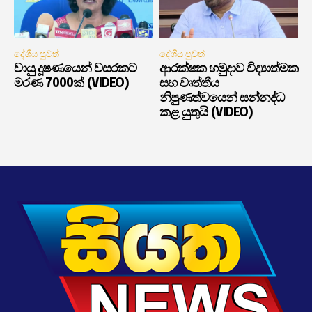
දේශීය පුවත්
දේශීය පුවත්
වායු දූෂණයෙන් වසරකට
ආරක්ෂක හමුදාව විද්‍යාත්මක
මරණ 7000ක් (VIDEO)
සහ වෘත්තීය
නිපුණත්වයෙන් සන්නද්ධ
කළ යුතුයි (VIDEO)