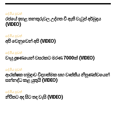
දේශීය පුවත්
රජයේ ඉහළ තනතුරුවල උද්ගත වී ඇති වැටුප් අර්බුදය
(VIDEO)
දේශීය පුවත්
අපි වෙනුවෙන් අපි (VIDEO)
දේශීය පුවත්
වායු දූෂණයෙන් වසරකට මරණ 7000ක් (VIDEO)
දේශීය පුවත්
ආරක්ෂක හමුදාව විද්‍යාත්මක සහ වෘත්තීය නිපුණත්වයෙන්
සන්නද්ධ කළ යුතුයි (VIDEO)
දේශීය පුවත්
නිරිතට අද සිට තද වැසි (VIDEO)