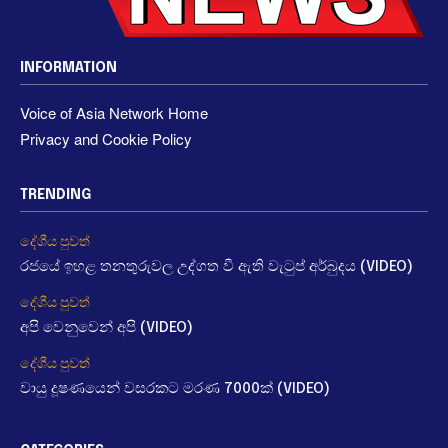
INFORMATION
Voice of Asia Network Home
Privacy and Cookie Policy
TRENDING
දේශීය පුවත්
රජයේ ඉහළ තනතුරුවල උද්ගත වී ඇති වැටුප් අර්බුදය (VIDEO)
දේශීය පුවත්
අපි වෙනුවෙන් අපි (VIDEO)
දේශීය පුවත්
වායු දූෂණයෙන් වසරකට මරණ 7000ක් (VIDEO)