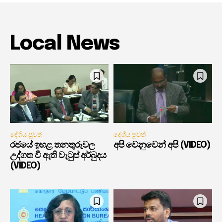
Local News
දේශීය පුවත්
දේශීය පුවත්
රජයේ ඉහළ තනතුරුවල
අපි වෙනුවෙන් අපි (VIDEO)
උද්ගත වී ඇති වැටුප් අර්බුදය
(VIDEO)