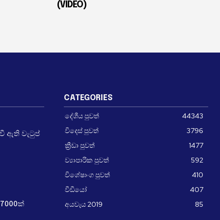
(VIDEO)
CATEGORIES
දේශීය පුවත්
44343
විදෙස් පුවත්
3796
 ඇති වැටුප්
ක්‍රීඩා පුවත්
1477
ව්‍යාපාරික පුවත්
592
විශේෂාංග පුවත්
410
වීඩීයෝ
407
අයවැය 2019
85
7000ක්