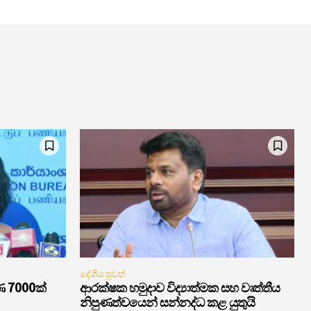
දේශීය පුවත්
ණ 7000ක්
ආරක්ෂක හමුදාව විද්‍යාත්මක සහ වෘත්තීය
නිපුණත්වයෙන් සන්නද්ධ කළ යුතුයි