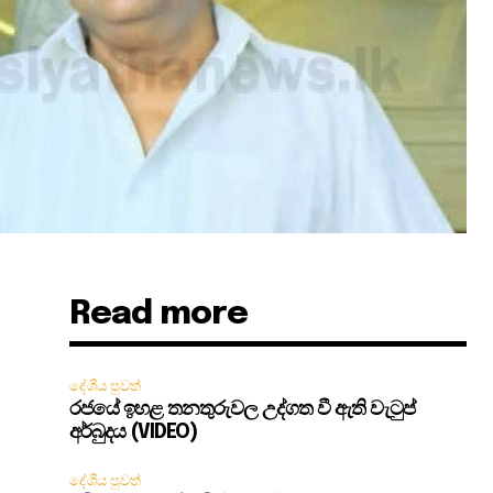
Read more
දේශීය පුවත්
රජයේ ඉහළ තනතුරුවල උද්ගත වී ඇති වැටුප්
අර්බුදය (VIDEO)
දේශීය පුවත්