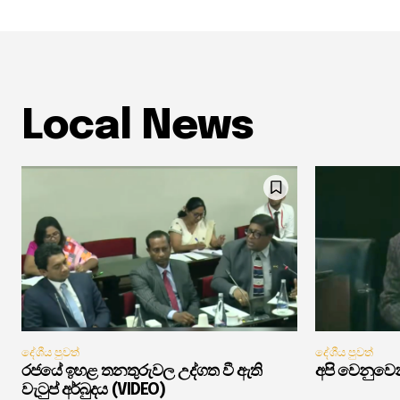
Local News
දේශීය පුවත්
දේශීය පුවත්
රජයේ ඉහළ තනතුරුවල උද්ගත වී ඇති
අපි වෙනුවෙන
වැටුප් අර්බුදය (VIDEO)