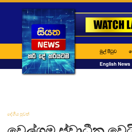
මුල් පිටුව
ද
English News
දේශීය පුවත්
වෙල්ගම ස්වාධීන වෙය