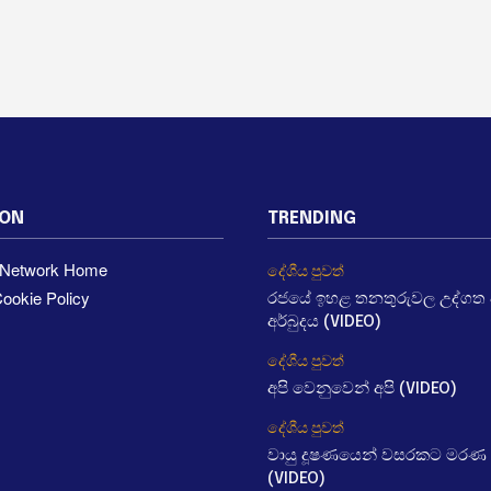
ION
TRENDING
a Network Home
දේශීය පුවත්
ookie Policy
රජයේ ඉහළ තනතුරුවල උද්ගත වී
අර්බුදය (VIDEO)
දේශීය පුවත්
අපි වෙනුවෙන් අපි (VIDEO)
දේශීය පුවත්
වායු දූෂණයෙන් වසරකට මරණ 
(VIDEO)