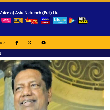
ාංග
t