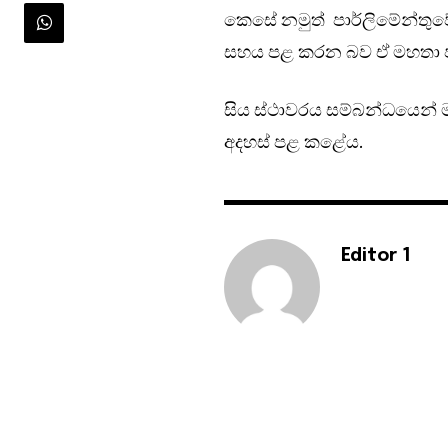
කෙසේ නමුත් පාර්ලිමේන්තුවේ
සහය පළ කරන බව ඒ මහතා ප
සිය ස්ථාවරය සම්බන්ධයෙන් මා
අදහස් පළ කළේය.
Editor 1