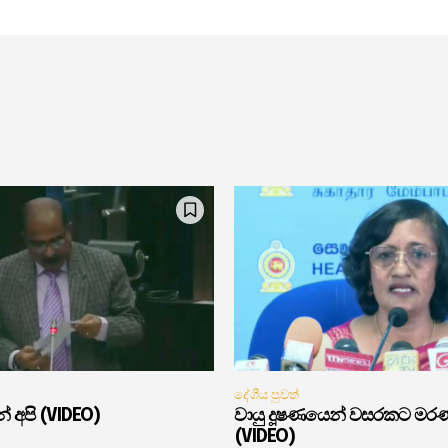
දේශීය පුවත්
් අපි (VIDEO)
වායු දූෂණයෙන් වසරකට මර
(VIDEO)