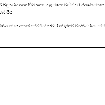
 බහුතරය පෙන්වීම සඳහා අග්‍රාමාත්‍ය මහින්ද රාජපක්ෂ මහත
ැවසීය.
ධ්‍ය වෙත අදහස් දක්වමින් කුමාර වෙල්ගම මන්ත්‍රීවරයා මෙ