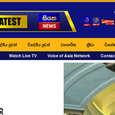
ේශීය පුවත්
විදේශීය පුවත්
ව්‍යාපාරික
ක්‍රීඩා
විශේෂ
Watch Live TV
Voice of Asia Network
Contac
ි