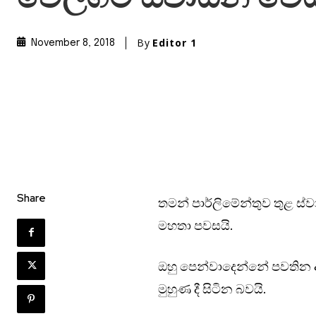
By
Editor 1
November 8, 2018
Share
තමන් පාර්ලිමේන්තුව තුළ ස්
මහතා පවසයි.
ඔහු පෙන්වාදෙන්නේ පවතින 
මුහුණ දී සිටින බවයි.