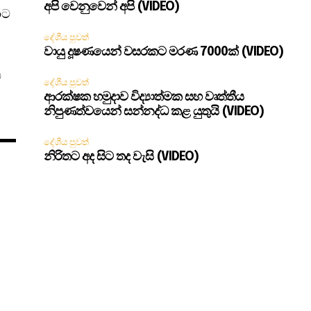
අපි වෙනුවෙන් අපි (VIDEO)
ාට
දේශීය පුවත්
වායු දූෂණයෙන් වසරකට මරණ 7000ක් (VIDEO)
ම
දේශීය පුවත්
ආරක්ෂක හමුදාව විද්‍යාත්මක සහ වෘත්තීය
නිපුණත්වයෙන් සන්නද්ධ කළ යුතුයි (VIDEO)
දේශීය පුවත්
නිරිතට අද සිට තද වැසි (VIDEO)