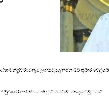
වාධින මන්ත්‍රීවරයෙකු ලෙස කටයුතු කරන බව කුමාර වෙල්ගම
අර්බුධකාරී තත්ත්වය හේතුවෙන් රට බරපතල අර්බුදයකට