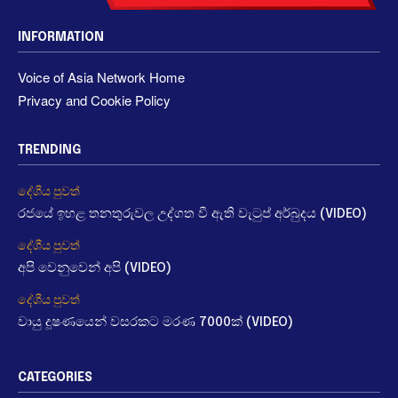
INFORMATION
Voice of Asia Network Home
Privacy and Cookie Policy
TRENDING
දේශීය පුවත්
රජයේ ඉහළ තනතුරුවල උද්ගත වී ඇති වැටුප් අර්බුදය (VIDEO)
දේශීය පුවත්
අපි වෙනුවෙන් අපි (VIDEO)
දේශීය පුවත්
වායු දූෂණයෙන් වසරකට මරණ 7000ක් (VIDEO)
CATEGORIES