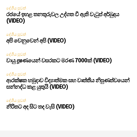
දේශීය පුවත්
රජයේ ඉහළ තනතුරුවල උද්ගත වී ඇති වැටුප් අර්බුදය
(VIDEO)
දේශීය පුවත්
අපි වෙනුවෙන් අපි (VIDEO)
දේශීය පුවත්
වායු දූෂණයෙන් වසරකට මරණ 7000ක් (VIDEO)
දේශීය පුවත්
ආරක්ෂක හමුදාව විද්‍යාත්මක සහ වෘත්තීය නිපුණත්වයෙන්
සන්නද්ධ කළ යුතුයි (VIDEO)
දේශීය පුවත්
නිරිතට අද සිට තද වැසි (VIDEO)