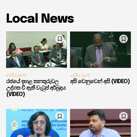
Local News
දේශීය පුවත්
දේශීය පුවත්
රජයේ ඉහළ තනතුරුවල
අපි වෙනුවෙන් අපි (VIDEO)
උද්ගත වී ඇති වැටුප් අර්බුදය
(VIDEO)