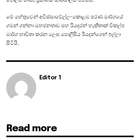
මේ හේතුවෙන් අවිස්සාවේල්ල-කොළඹ පරණ මාර්ගයේ
ගමන් ගන්නා මහජනතාව සහ රියදුරන් හැකිතාක් විකල්ප
මාර්ග භාවිතා කරන ලෙස පොලීසිය රියදුන්ගෙන් ඉල්ලා
සිටියි.
Editor 1
Read more