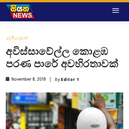
දේශීය පුවත්
අවිස්සාවේල්ල කොළඹ
පරණ පාරේ අවහිරතාවක්
By
Editor 1
November 8, 2018