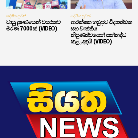
දේශීය පුවත්
දේශීය පුවත්
වායු දූෂණයෙන් වසරකට
ආරක්ෂක හමුදාව විද්‍යාත්මක
මරණ 7000ක් (VIDEO)
සහ වෘත්තීය
නිපුණත්වයෙන් සන්නද්ධ
කළ යුතුයි (VIDEO)