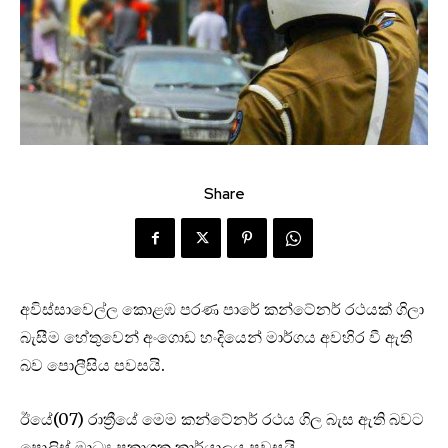
Share
අවිස්සාවෙල්ල කොළඹ පරණ පාරේ කන්ටේනර් රථයක් ගිලා
බැසීම හේතුවෙන් අංගොඩ හංදියෙන් මාර්ගය අවහිර වී ඇති
බව පොලීසිය පවසයි.
ඊයේ(07) රාත්‍රීයේ මෙම කන්ටේනර් රථය ගිල බැස ඇති බවට
පොලිස් මාධ්‍ය ප්‍රකාශක කාර්යාලය පවසයි.