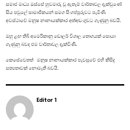
සමාජ මාධ්‍ය ඔස්සේ හුවමාරු වූ ඇතැම් වාර්තාවල දැක්වුණේ
සිය පවුලේ සාමාජිකයන් සමග සිංගප්පූරුවට පැමිණි
අවස්ථාවේ මනූෂ නානායක්කාර අත්අඩංගුවට ගැණුනු බවයි.
ඔහු ළඟ තිබී අමෙරිකානු ඩොලර් විශාල තොගයක් සොයා
ගැණුනු බවද එම වාර්තාවල දැක්විණි.
කෙසේවෙතත් මනූෂ නානායක්කාර පැවසුවේ එහි කිසිදු
සත්‍යතාවක් නොමැති බවයි.
Editor 1