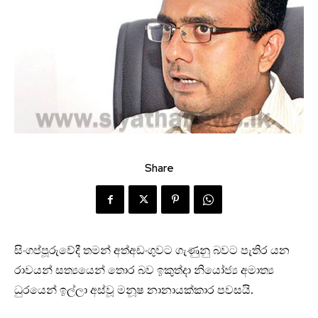
Share
සිංගප්පූරුවේදී තමන් අත්අඩංගුවට ගැණුනු බවට පැතිර යන
රාවයන් සත්‍යයෙන් තොර බව ඉකුත්දා නියෝජ්‍ය අමාත්‍ය
ධුරයෙන් ඉල්ලා අස්වූ මනූෂ නානායක්කාර පවසයි.