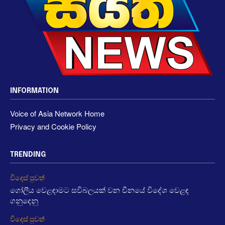
INFORMATION
Voice of Asia Network Home
Privacy and Cookie Policy
TRENDING
විදෙස් පුවත්
ගෝලීය වෙළඳාමට සවිබලයක් වන චීනයේ විදේශ වෙළඳ
ගනුදෙනු
විදෙස් පුවත්