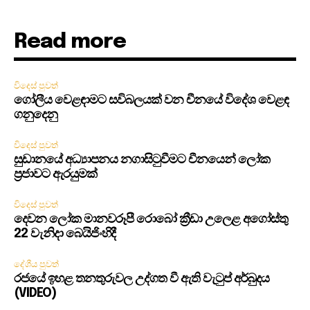
Read more
විදෙස් පුවත්
ගෝලීය වෙළඳාමට සවිබලයක් වන චීනයේ විදේශ වෙළඳ
ගනුදෙනු
විදෙස් පුවත්
සුඩානයේ අධ්‍යාපනය නගාසිටුවීමට චීනයෙන් ලෝක
ප්‍රජාවට ඇරයුමක්
විදෙස් පුවත්
දෙවන ලෝක මානවරූපී රොබෝ ක්‍රීඩා උලෙළ අගෝස්තු
22 වැනිදා බෙයිජිංහිදී
දේශීය පුවත්
රජයේ ඉහළ තනතුරුවල උද්ගත වී ඇති වැටුප් අර්බුදය
(VIDEO)