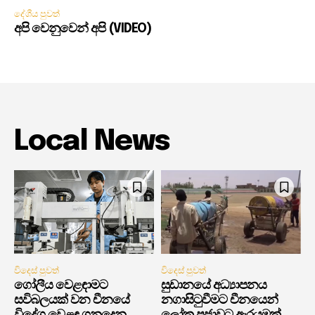
දේශීය පුවත්
අපි වෙනුවෙන් අපි (VIDEO)
Local News
විදෙස් පුවත්
විදෙස් පුවත්
ගෝලීය වෙළඳාමට
සුඩානයේ අධ්‍යාපනය
සවිබලයක් වන චීනයේ
නගාසිටුවීමට චීනයෙන්