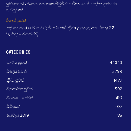
සුඩානයේ අධ්‍යාපනය නගාසිටුවීමට චීනයෙන් ලෝක ප්‍රජාවට
ඇරයුමක්
විදෙස් පුවත්
දෙවන ලෝක මානවරූපී රොබෝ ක්‍රීඩා උලෙළ අගෝස්තු 22
වැනිදා බෙයිජිංහිදී
CATEGORIES
දේශීය පුවත්
44343
විදෙස් පුවත්
3799
ක්‍රීඩා පුවත්
1477
ව්‍යාපාරික පුවත්
592
විශේෂාංග පුවත්
410
වීඩීයෝ
407
අයවැය 2019
85