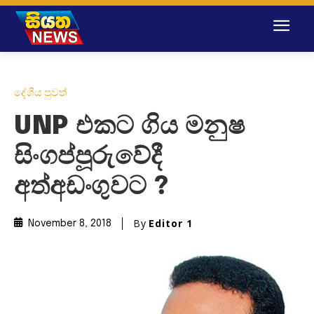
දේශීය පුවත්
UNP එකට ගිය මනුෂ
සිංගප්පූරුවේදී
අත්අඩංගුවට ?
By
Editor 1
November 8, 2018