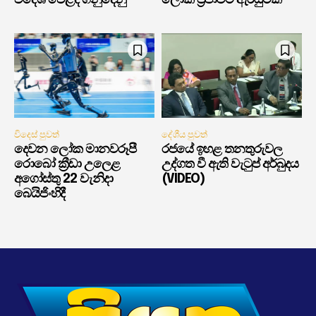
විදේශ වෙළඳ ගනුදෙනු
ලෝක ප්‍රජාවට ඇරයුමක්
විදෙස් පුවත්
දේශීය පුවත්
දෙවන ලෝක මානවරූපී
රජයේ ඉහළ තනතුරුවල
රොබෝ ක්‍රීඩා උලෙළ
උද්ගත වී ඇති වැටුප් අර්බුදය
අගෝස්තු 22 වැනිදා
(VIDEO)
බෙයිජිංහිදී