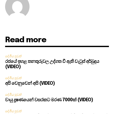
Read more
දේශීය පුවත්
රජයේ ඉහළ තනතුරුවල උද්ගත වී ඇති වැටුප් අර්බුදය
(VIDEO)
දේශීය පුවත්
අපි වෙනුවෙන් අපි (VIDEO)
දේශීය පුවත්
වායු දූෂණයෙන් වසරකට මරණ 7000ක් (VIDEO)
දේශීය පුවත්