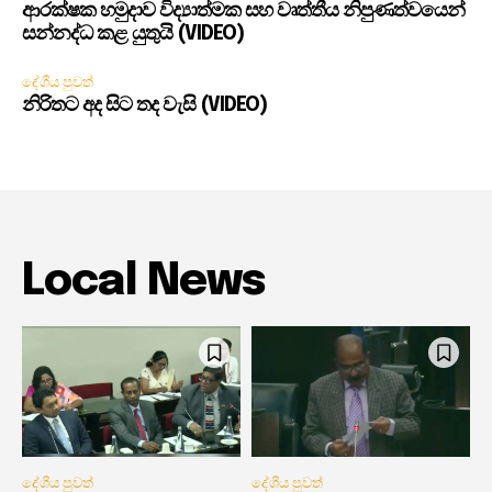
ආරක්ෂක හමුදාව විද්‍යාත්මක සහ වෘත්තීය නිපුණත්වයෙන්
සන්නද්ධ කළ යුතුයි (VIDEO)
දේශීය පුවත්
නිරිතට අද සිට තද වැසි (VIDEO)
Local News
දේශීය පුවත්
දේශීය පුවත්