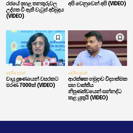
රජයේ ඉහළ තනතුරුවල
අපි වෙනුවෙන් අපි (VIDEO)
උද්ගත වී ඇති වැටුප් අර්බුදය
(VIDEO)
දේශීය පුවත්
දේශීය පුවත්
වායු දූෂණයෙන් වසරකට
ආරක්ෂක හමුදාව විද්‍යාත්මක
මරණ 7000ක් (VIDEO)
සහ වෘත්තීය
නිපුණත්වයෙන් සන්නද්ධ
කළ යුතුයි (VIDEO)