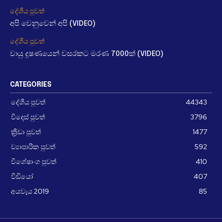
දේශීය පුවත්
අපි වෙනුවෙන් අපි (VIDEO)
දේශීය පුවත්
වායු දූෂණයෙන් වසරකට මරණ 7000ක් (VIDEO)
CATEGORIES
දේශීය පුවත්
44343
විදෙස් පුවත්
3796
ක්‍රීඩා පුවත්
1477
ව්‍යාපාරික පුවත්
592
විශේෂාංග පුවත්
410
වීඩීයෝ
407
අයවැය 2019
85