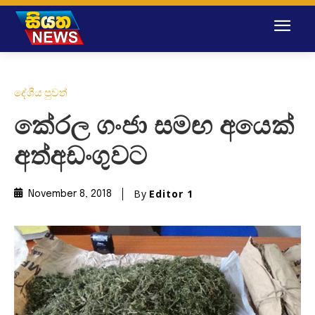
දේශීය පුවත්
කේරල ගංජා සමඟ අයෙක්
අත්අඩංගුවට
By
Editor 1
November 8, 2018