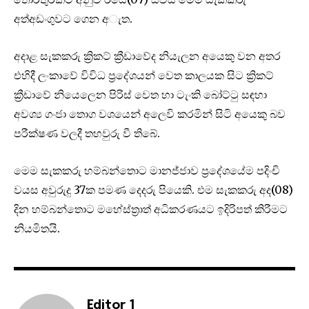
අත්අඩංගුවට ගෙන අැත.
අදාළ සැකකරු ක්‍රිකට් ක්‍රීඩාවේද නියැලන අයෙකු වන අතර
එහිදී ලංකාවේ විවිධ ප්‍රදේශයන් වෙත කාලයක සිට ක්‍රිකට්
ක්‍රීඩාවේ නියෙලෙන පිරිස් වෙත හා ටැංකි බෝට්ටු සඳහා
අවශ්‍ය ගංජා තොග වශයෙන් අලෙවි කරමින් සිටි අයෙකු බව
පරීක්ෂණ වලදී තහවුරු වී තිබේ.
මෙම සැකකරු හම්බන්තොට මානජ්ජාව ප්‍රදේශයේම පදිංචි
වයස අවුරුදු 37ක පමණ දෙදරු පියෙකි. එම සැකකරු අද(08)
දින හම්බන්තොට මහේස්ත්‍රාත් අධිකරණයට ඉදිරිපත් කිරීමට
නියමිතයි.
Editor 1