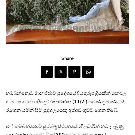
Share
හම්බන්තොට මානජ්ජාව ප්‍රදේශයේදී යතුරුපැදියකින් කේරල
ගංජා සහ ගංජා කිලෝ එකාමාරක (1 1/2 ) පමණ ප්‍රමාණයක්
රැගෙන යමින් සිටි පුද්ගලයෙකු අත්අඩංගුවට ගෙන තිබේ.
එ් හම්බන්තොට සුරාබදු ස්ථානයේ නිලධාරින් හට ලැබුණු
තොරතුරකට අනුව ඊයේ(07) සවස මෙම සැකකරු