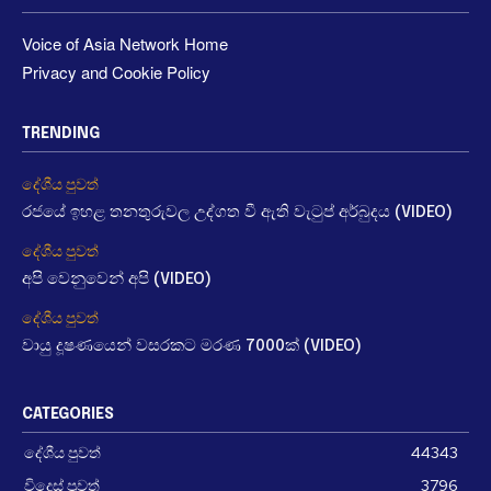
Voice of Asia Network Home
Privacy and Cookie Policy
TRENDING
දේශීය පුවත්
රජයේ ඉහළ තනතුරුවල උද්ගත වී ඇති වැටුප් අර්බුදය (VIDEO)
දේශීය පුවත්
අපි වෙනුවෙන් අපි (VIDEO)
දේශීය පුවත්
වායු දූෂණයෙන් වසරකට මරණ 7000ක් (VIDEO)
CATEGORIES
දේශීය පුවත්
44343
විදෙස් පුවත්
3796