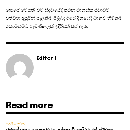
කෙසේ වෙතත්, එම සිද්ධියේදී තමන් මානසික පීඩාවට
පත්වන අයුරින් සැලකීම පිළිබඳ ඊයේ දිනයේදී මානව හිමිකම්
කොමිසමට පැමිණිල්ලක් ඉදිරිපත් කර ඇත.
Editor 1
Read more
දේශීය පුවත්