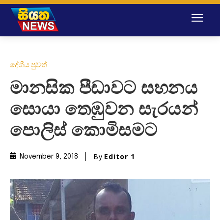
දේශීය පුවත්
මානසික පීඩාවට සහනය
සොයා තෙඹුවන සැරයන්
පොලිස් කොමිසමට
By
Editor 1
November 9, 2018