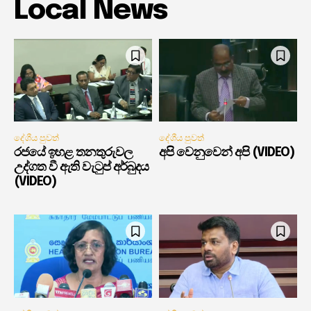
Local News
දේශීය පුවත්
දේශීය පුවත්
රජයේ ඉහළ තනතුරුවල
අපි වෙනුවෙන් අපි (VIDEO)
උද්ගත වී ඇති වැටුප් අර්බුදය
(VIDEO)