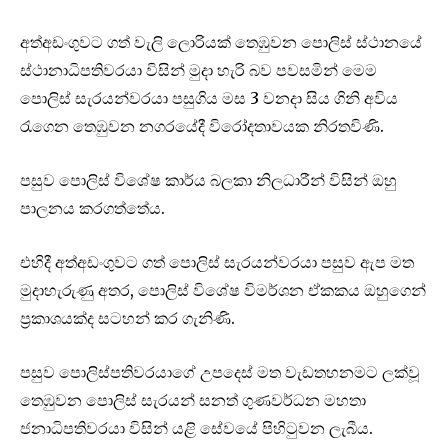
අත්අඩංගුවට ගත් වැලි ලොරියක් තෙඹුවන පොලිස් ස්ථානයේ
ස්ථානාධිපතිවරයා විසින් මුදා හැරි බව පවසමින් මෙම
පොලිස් සැරයන්වරයා පසුගිය මස 3 වනදා සිය ගිනි අවිය
රැගෙන තෙඹුවන නගරයේදී විරෝදතාවයක නිරතවිණි.
පසුව පොලිස් විශේෂ කාර්ය බලකා නිලධාරීන් විසින් ඔහු
පාලනය කරගත්තේය.
එහිදී අත්අඩංගුවට ගත් පොලිස් සැරයන්වරයා පසුව ඇප මත
මුදාහැරුණු අතර, පොලිස් විශේෂ විමර්ශන ඒකකය ඔහුගෙන්
ප්‍රකාශයක්ද සටහන් කර ගැනිණි.
පසුව පොලිස්පතිවරයාගේ උපදෙස් මත වැඩතහනමට ලක්වූ
තෙඹුවන පොලිස් සැරයන් සනත් ගුණවර්ධන මහතා
ජනාධිපතිවරයා විසින් යළි සේවයේ පිහිටුවන ලැබීය.