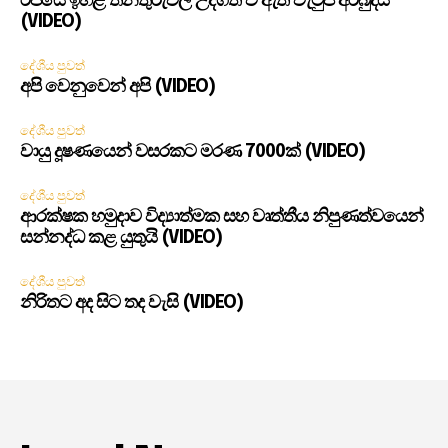
රජයේ ඉහළ තනතුරුවල උද්ගත වී ඇති වැටුප් අර්බුදය
(VIDEO)
දේශීය පුවත්
අපි වෙනුවෙන් අපි (VIDEO)
දේශීය පුවත්
වායු දූෂණයෙන් වසරකට මරණ 7000ක් (VIDEO)
දේශීය පුවත්
ආරක්ෂක හමුදාව විද්‍යාත්මක සහ වෘත්තීය නිපුණත්වයෙන්
සන්නද්ධ කළ යුතුයි (VIDEO)
දේශීය පුවත්
නිරිතට අද සිට තද වැසි (VIDEO)