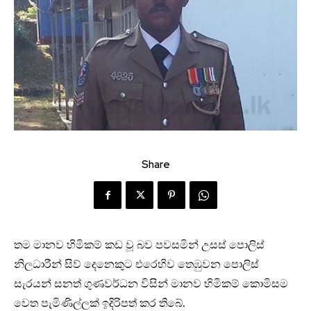
Share
තම මානව හිමිකම් කඩ වූ බව පවසමින් උසස් පොලිස්
නිලධාරීන් සිව් දෙනෙකුට එරෙහිව තෙඹුවන පොලිස්
සැරයන් සනත් ගුණවර්ධන විසින් මානව හිමිකම් කොමිසම
වෙත පැමිණිල්ලක් ඉදිරිපත් කර තිබේ.