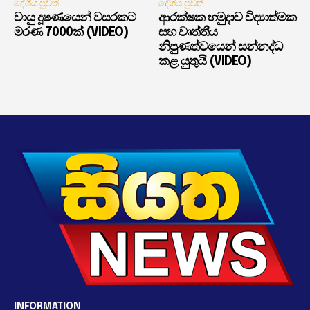
දේශීය පුවත්
දේශීය පුවත්
වායු දූෂණයෙන් වසරකට
ආරක්ෂක හමුදාව විද්‍යාත්මක
මරණ 7000ක් (VIDEO)
සහ වෘත්තීය
නිපුණත්වයෙන් සන්නද්ධ
කළ යුතුයි (VIDEO)
INFORMATION