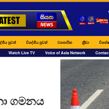
ේශීය පුවත්
විදේශීය පුවත්
ව්‍යාපාරික
ක්‍රීඩා
විශේෂ
Watch Live TV
Voice of Asia Network
Contac
නා ගමනය