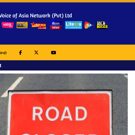
ාංග
t