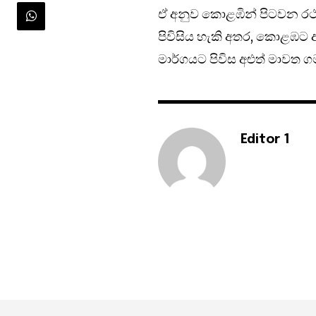
ඒ අනුව කොළඹින් පිටවන රථව
පිවිසිය හැකි අතර, කොළඹට 
මාර්ගයට පිවිස අළුත් මාවත 
Editor 1