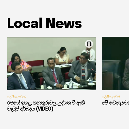
Local News
දේශීය පුවත්
දේශීය පුවත්
රජයේ ඉහළ තනතුරුවල උද්ගත වී ඇති
අපි වෙනුවෙන
වැටුප් අර්බුදය (VIDEO)