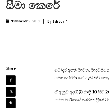
සීමා කෙරේ
By
Editor 1
November 9, 2018
Share
මෝදර අළුත් මාවත, මාදම්පිට
ගමනය සීමා කර ඇති බව පොලීස
ඒ අනුව අද(09) රාත්‍රී 10 ස
මෙම මාර්ගයේ තාවකාලිකව ව