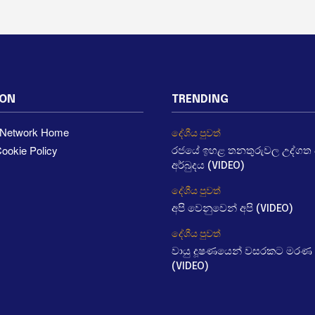
ION
TRENDING
a Network Home
දේශීය පුවත්
ookie Policy
රජයේ ඉහළ තනතුරුවල උද්ගත වී
අර්බුදය (VIDEO)
දේශීය පුවත්
අපි වෙනුවෙන් අපි (VIDEO)
දේශීය පුවත්
වායු දූෂණයෙන් වසරකට මරණ 
(VIDEO)