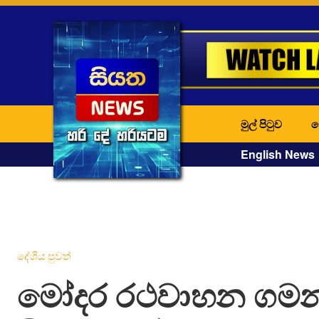
මුල් පිටුව
ද
English News
දේශීය පුවත්
මෝදර රථවාහන ගම