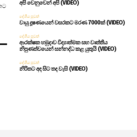
අපි වෙනුවෙන් අපි (VIDEO)
වතට
දේශීය පුවත්
වායු දූෂණයෙන් වසරකට මරණ 7000ක් (VIDEO)
දේශීය පුවත්
ආරක්ෂක හමුදාව විද්‍යාත්මක සහ වෘත්තීය
නිපුණත්වයෙන් සන්නද්ධ කළ යුතුයි (VIDEO)
දේශීය පුවත්
නිරිතට අද සිට තද වැසි (VIDEO)