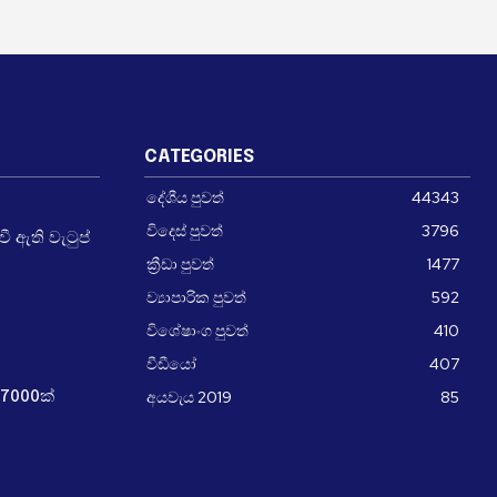
CATEGORIES
දේශීය පුවත්
44343
විදෙස් පුවත්
3796
 ඇති වැටුප්
ක්‍රීඩා පුවත්
1477
ව්‍යාපාරික පුවත්
592
විශේෂාංග පුවත්
410
වීඩීයෝ
407
අයවැය 2019
85
7000ක්