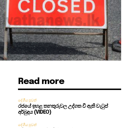
Read more
දේශීය පුවත්
රජයේ ඉහළ තනතුරුවල උද්ගත වී ඇති වැටුප්
අර්බුදය (VIDEO)
දේශීය පුවත්