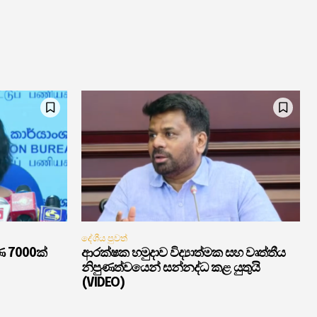
දේශීය පුවත්
ණ 7000ක්
ආරක්ෂක හමුදාව විද්‍යාත්මක සහ වෘත්තීය
නිපුණත්වයෙන් සන්නද්ධ කළ යුතුයි
(VIDEO)