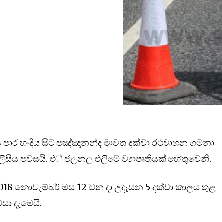
ිය පාර හංදිය සිට පඤ්ඤානන්ද මාවත දක්වා රථවාහන ගමනා
ිය පවසයි. එ් ජලනල එලිමේ ව්‍යාපෘතියක් හේතුවෙනි.
ිට 2018 නොවැම්බර් මස 12 වන දා උදෑසන 5 දක්වා කාලය තුළ
සා දැමෙයි.