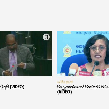
දේශීය පුවත්
් අපි (VIDEO)
වායු දූෂණයෙන් වසරකට මර
(VIDEO)