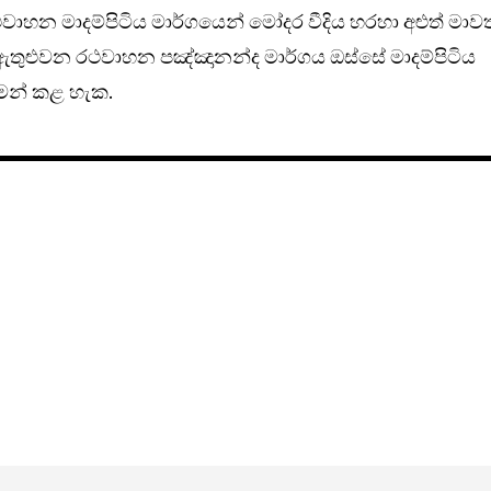
ාහන මාදම්පිටිය මාර්ගයෙන් මෝදර වීදිය හරහා අළුත් මා
ඇතුළුවන රථවාහන පඤ්ඤානන්ද මාර්ගය ඔස්සේ මාදම්පිටිය
ගමන් කළ හැක.