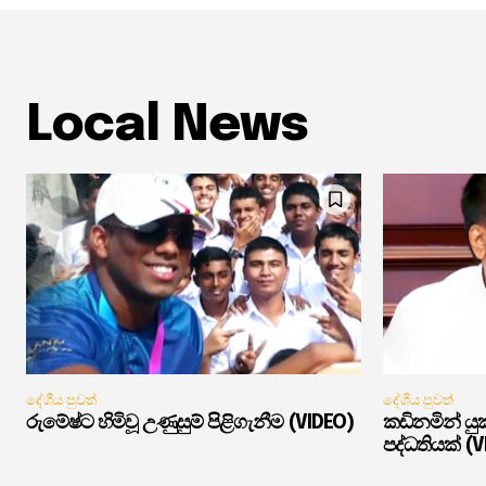
Local News
දේශීය පුවත්
දේශීය පුවත්
රුමේෂ්ට හිමිවූ උණුසුම් පිළිගැනීම (VIDEO)
කඩිනමින් ය
පද්ධතියක් (