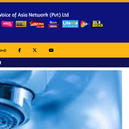
ාංග
t