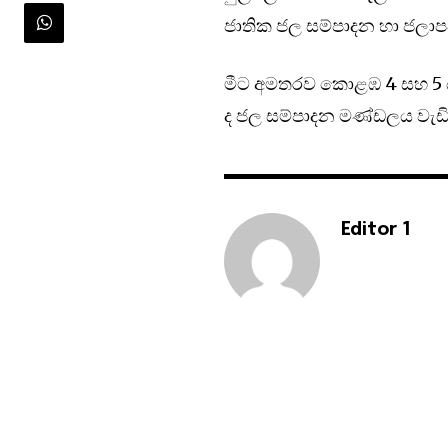
ජාතික ජල සම්පාදන හා ජල
මීට අමතරව කොළඹ 4 සහ 5 
ද ජල සම්පාදන මණ්ඩලය වැඩි
Editor 1