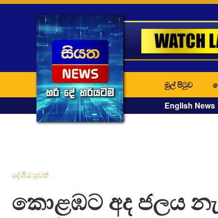
මුල් පිටුව
ද
English News
දේශීය පුවත්
කොළඹට අද ජලය නැති 