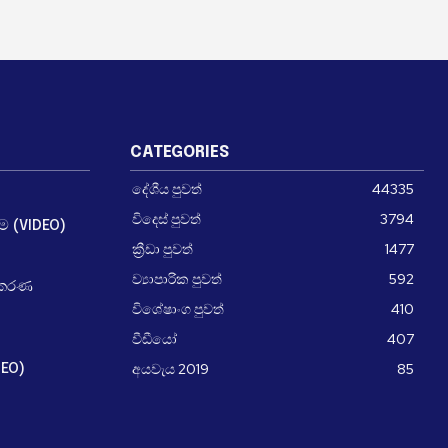
CATEGORIES
දේශීය පුවත්
44335
විදෙස් පුවත්
3794
ීම (VIDEO)
ක්‍රීඩා පුවත්
1477
ව්‍යාපාරික පුවත්
592
ධිකරණ
විශේෂාංග පුවත්
410
වීඩීයෝ
407
අයවැය 2019
85
DEO)