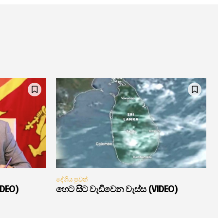
දේශීය පුවත්
IDEO)
හෙට සිට වැඩිවෙන වැස්ස (VIDEO)