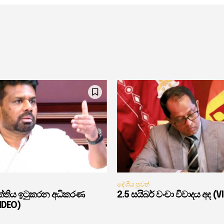
දේශීය පුවත්
ුක්තිය ඉටුකරන අධිකරණ
2.5 සයිබර් වංචා විවාදය අද (V
VIDEO)