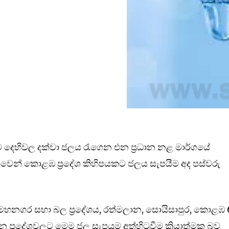
ට දෙහිවල දක්වා ජලය රැගෙන එන ප්‍රධාන නළ මාර්ගයේ
තුවෙන් කොළඹ ප්‍රදේශ කිහිපයකට ජලය සැපයීම අද පස්වරු
 මහනගර සභා බල ප්‍රදේශය, රත්මලාන, සොයිසාපුර, කොළඹ 
 ප්‍රදේශවලට මෙම ජල සැපයුම අත්හිටුවීම ක්‍රියාත්මක බව