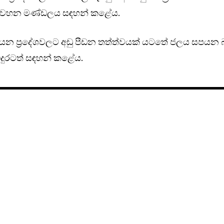
ාපවහන මණ්ඩලය සඳහන් කළේය.
යන ප්‍රදේශවලට අඩු පීඩන තත්ත්වයක් යටතේ ජලය සපයන
දුරටත් සඳහන් කළේය.