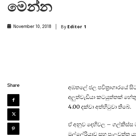
මෙන්න
By
Editor 1
November 10, 2018
Share
අඹතලේ ජල පවිත්‍රාගාරයේ සි
අලුත්වැඩියා කටයුත්තක් හේ
4.00 දක්වා අත්හිටුවා තිබේ.
ඒ අනුව දෙහිවල – ගල්කිස්ස
මුල්ලේරියාව සහ පැලවත්ත යන