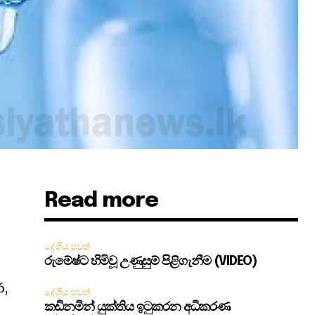
Read more
දේශීය පුවත්
රුමේෂ්ට හිමිවූ උණුසුම් පිළිගැනීම (VIDEO)
6,
දේශීය පුවත්
කඩිනමින් යුක්තිය ඉටුකරන අධිකරණ