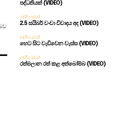
පද්ධතියක් (VIDEO)
දේශීය පුවත්
2.5 සයිබර් වංචා විවාදය අද (VIDEO)
 බව
දේශීය පුවත්
හෙට සිට වැඩිවෙන වැස්ස (VIDEO)
දේශීය පුවත්
රත්මලාන රත් කළ අත්බෝම්බ (VIDEO)