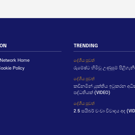
ION
TRENDING
a Network Home
දේශීය පුවත්
ookie Policy
රුමේෂ්ට හිමිවූ උණුසුම් පිළිගැන
දේශීය පුවත්
කඩිනමින් යුක්තිය ඉටුකරන අ
පද්ධතියක් (VIDEO)
දේශීය පුවත්
2.5 සයිබර් වංචා විවාදය අද (VI