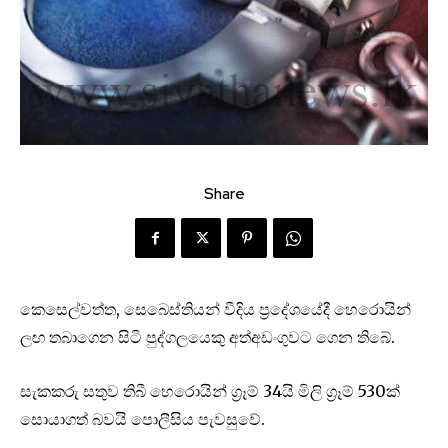
Share
කෙසෙල්වත්ත, සෙබෙස්තියන් වීදිය ප්‍රදේශයේදී හෙරොයින්
ලඟ තබාගෙන සිටි පුද්ගලයෙකු අත්අඩංගුවට ගෙන තිබේ.
සැකකරු සතුව තිබී හෙරොයින් ග්‍රෑම් 34යි මිලි ග්‍රෑම් 530ක්
සොයාගත් බවයි පොලීසිය පැවසුවේ.