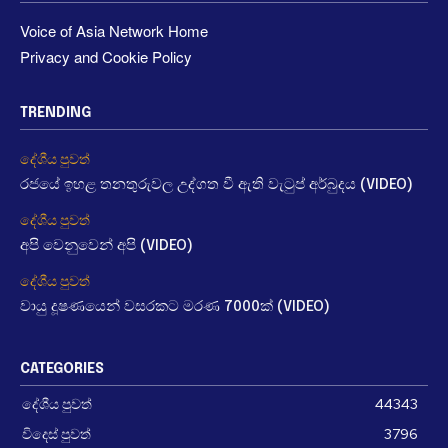
Voice of Asia Network Home
Privacy and Cookie Policy
TRENDING
දේශීය පුවත්
රජයේ ඉහළ තනතුරුවල උද්ගත වී ඇති වැටුප් අර්බුදය (VIDEO)
දේශීය පුවත්
අපි වෙනුවෙන් අපි (VIDEO)
දේශීය පුවත්
වායු දූෂණයෙන් වසරකට මරණ 7000ක් (VIDEO)
CATEGORIES
දේශීය පුවත්
44343
විදෙස් පුවත්
3796