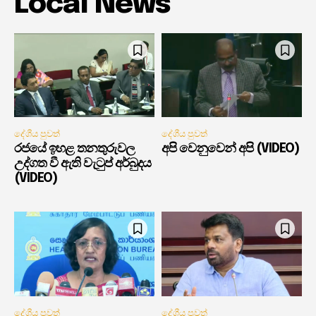
Local News
දේශීය පුවත්
දේශීය පුවත්
රජයේ ඉහළ තනතුරුවල
අපි වෙනුවෙන් අපි (VIDEO)
උද්ගත වී ඇති වැටුප් අර්බුදය
(VIDEO)
දේශීය පුවත්
දේශීය පුවත්