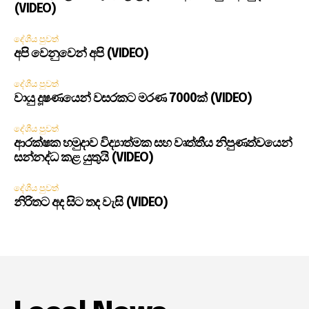
(VIDEO)
දේශීය පුවත්
අපි වෙනුවෙන් අපි (VIDEO)
දේශීය පුවත්
වායු දූෂණයෙන් වසරකට මරණ 7000ක් (VIDEO)
දේශීය පුවත්
ආරක්ෂක හමුදාව විද්‍යාත්මක සහ වෘත්තීය නිපුණත්වයෙන්
සන්නද්ධ කළ යුතුයි (VIDEO)
දේශීය පුවත්
නිරිතට අද සිට තද වැසි (VIDEO)