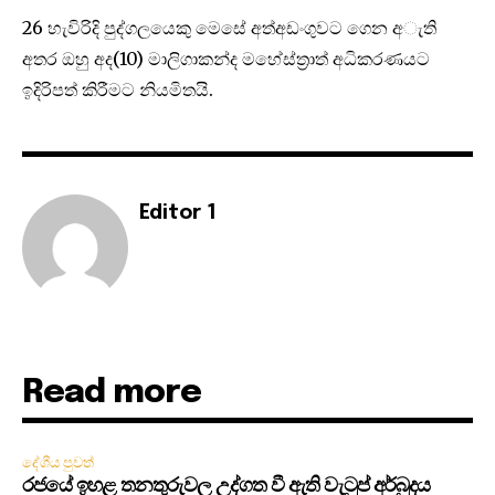
26 හැවිරිදි පුද්ගලයෙකු මෙසේ අත්අඩංගුවට ගෙන අැති
අතර ඔහු අද(10) මාලිගාකන්ද මහේස්ත්‍රාත් අධිකරණයට
ඉදිරිපත් කිරීමට නියමිතයි.
Editor 1
Read more
දේශීය පුවත්
රජයේ ඉහළ තනතුරුවල උද්ගත වී ඇති වැටුප් අර්බුදය