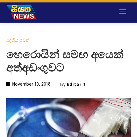
දේශීය පුවත්
හෙරොයින් සමඟ අයෙක්
අත්අඩංගුවට
By
Editor 1
November 10, 2018