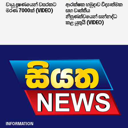
වායු දූෂණයෙන් වසරකට
ආරක්ෂක හමුදාව විද්‍යාත්මක
මරණ 7000ක් (VIDEO)
සහ වෘත්තීය
නිපුණත්වයෙන් සන්නද්ධ
කළ යුතුයි (VIDEO)
INFORMATION