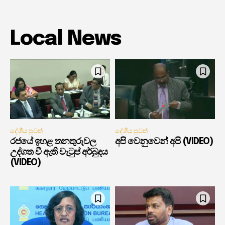
Local News
දේශීය පුවත්
දේශීය පුවත්
රජයේ ඉහළ තනතුරුවල
අපි වෙනුවෙන් අපි (VIDEO)
උද්ගත වී ඇති වැටුප් අර්බුදය
(VIDEO)