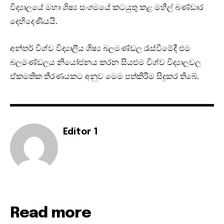
විද්‍යාලයේ මහා ශිෂ්‍ය සංගමයේ කටයුතු කළ මහීල් බණ්ඩාර
දෙහිදෙණියයි.
අන්තර් විශ්ව විද්‍යාලීය ශිෂ්‍ය බලමණ්ඩල රැස්වීමේදී එම
බලමණ්ඩලය නියෝජනය කරන සියළුම විශ්ව විද්‍යාලවල
ඒකමතික තීරණයකට අනුව මෙම පත්කිරීම සිදුකර තිබේ.
Editor 1
Read more