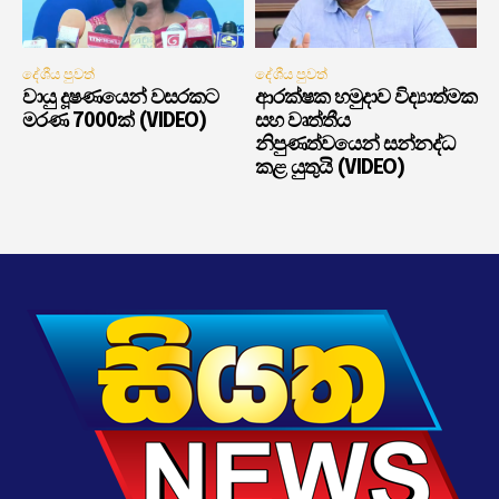
දේශීය පුවත්
දේශීය පුවත්
වායු දූෂණයෙන් වසරකට
ආරක්ෂක හමුදාව විද්‍යාත්මක
මරණ 7000ක් (VIDEO)
සහ වෘත්තීය
නිපුණත්වයෙන් සන්නද්ධ
කළ යුතුයි (VIDEO)