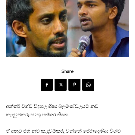
Share
අන්තර් විශ්ව විද්‍යාල ශිෂ්‍ය බලමණ්ඩලයට නව
කැදවුම්කරුවෙකු පත්කර තිබේ.
ඒ අනුව එහි නව කැදවුම්කරු වන්නේ පේරාදෙණිය විශ්ව