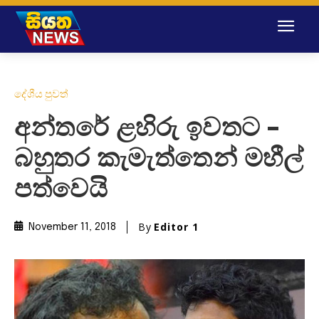
දේශීය පුවත්
අන්තරේ ළහිරු ඉවතට –
බහුතර කැමැත්තෙන් මහීල්
පත්වෙයි
By
Editor 1
November 11, 2018