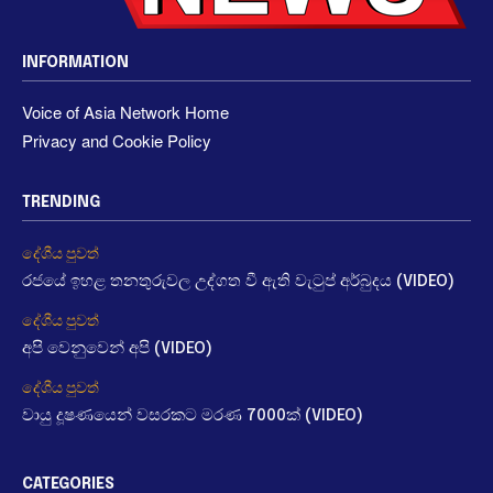
INFORMATION
Voice of Asia Network Home
Privacy and Cookie Policy
TRENDING
දේශීය පුවත්
රජයේ ඉහළ තනතුරුවල උද්ගත වී ඇති වැටුප් අර්බුදය (VIDEO)
දේශීය පුවත්
අපි වෙනුවෙන් අපි (VIDEO)
දේශීය පුවත්
වායු දූෂණයෙන් වසරකට මරණ 7000ක් (VIDEO)
CATEGORIES