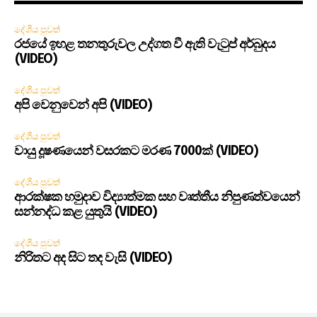
දේශීය පුවත්
රජයේ ඉහළ තනතුරුවල උද්ගත වී ඇති වැටුප් අර්බුදය
(VIDEO)
දේශීය පුවත්
අපි වෙනුවෙන් අපි (VIDEO)
දේශීය පුවත්
වායු දූෂණයෙන් වසරකට මරණ 7000ක් (VIDEO)
දේශීය පුවත්
ආරක්ෂක හමුදාව විද්‍යාත්මක සහ වෘත්තීය නිපුණත්වයෙන්
සන්නද්ධ කළ යුතුයි (VIDEO)
දේශීය පුවත්
නිරිතට අද සිට තද වැසි (VIDEO)