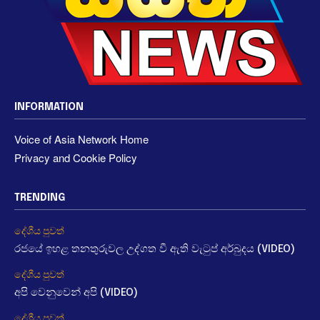
INFORMATION
Voice of Asia Network Home
Privacy and Cookie Policy
TRENDING
දේශීය පුවත්
රජයේ ඉහළ තනතුරුවල උද්ගත වී ඇති වැටුප් අර්බුදය (VIDEO)
දේශීය පුවත්
අපි වෙනුවෙන් අපි (VIDEO)
දේශීය පුවත්