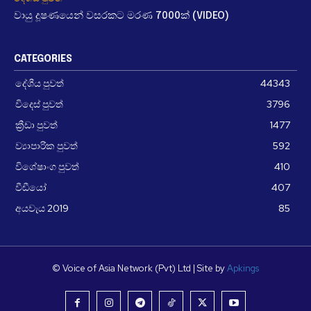
වායු දූෂණයෙන් වසරකට මරණ 7000ක් (VIDEO)
CATEGORIES
දේශීය පුවත්
44343
විදෙස් පුවත්
3796
ක්‍රීඩා පුවත්
1477
ව්‍යාපාරික පුවත්
592
විශේෂාංග පුවත්
410
වීඩීයෝ
407
අයවැය 2019
85
© Voice of Asia Network (Pvt) Ltd | Site by
Apkings