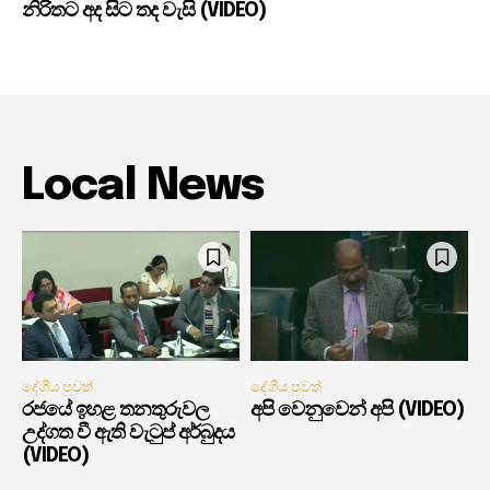
නිරිතට අද සිට තද වැසි (VIDEO)
Local News
දේශීය පුවත්
දේශීය පුවත්
රජයේ ඉහළ තනතුරුවල
අපි වෙනුවෙන් අපි (VIDEO)
උද්ගත වී ඇති වැටුප් අර්බුදය
(VIDEO)