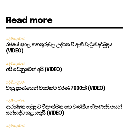
Read more
දේශීය පුවත්
රජයේ ඉහළ තනතුරුවල උද්ගත වී ඇති වැටුප් අර්බුදය
(VIDEO)
දේශීය පුවත්
අපි වෙනුවෙන් අපි (VIDEO)
දේශීය පුවත්
වායු දූෂණයෙන් වසරකට මරණ 7000ක් (VIDEO)
දේශීය පුවත්
ආරක්ෂක හමුදාව විද්‍යාත්මක සහ වෘත්තීය නිපුණත්වයෙන්
සන්නද්ධ කළ යුතුයි (VIDEO)
දේශීය පුවත්