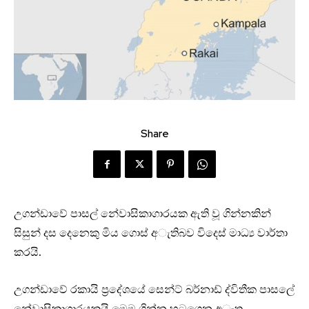
Share
උගන්ඩාවේ පාසල් නේවාසිකාගාරයක ඇති වූ ගින්නකින්
සිසුන් දස දෙනෙකු මිය ගොස් අැතිබව විදෙස් මාධ්‍ය වාර්තා
කරයි.
උගන්ඩාවේ රකායි ප්‍රදේශයේ සෙන්ට් බර්නාඩ් ද්විතීක පාසලේ
නේවාසිකාගාරයකයි මෙම ගින්න හටගෙන අැත.