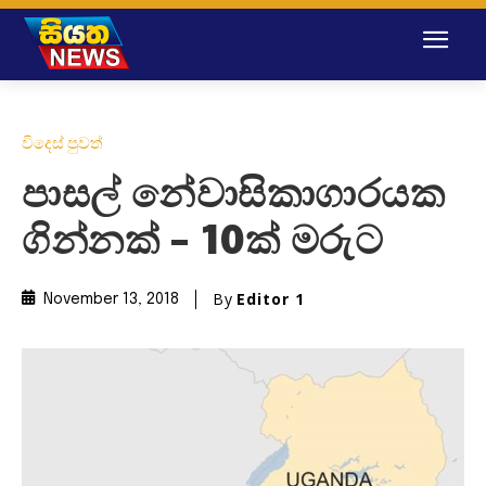
විදෙස් පුවත්
පාසල් නේවාසිකාගාරයක
ගින්නක් – 10ක් මරුට
By
Editor 1
November 13, 2018