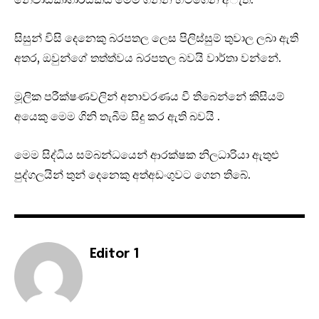
සිසුන් විසි දෙනෙකු බරපතල ලෙස පිලිස්සුම් තුවාල ලබා ඇති
අතර, ඔවුන්ගේ තත්ත්වය බරපතල බවයි වාර්තා වන්නේ.
මූලික පරීක්ෂණවලින් අනාවරණය වී තිබෙන්නේ කිසියම්
අයෙකු මෙම ගිනි තැබීම සිදු කර ඇති බවයි .
මෙම සිද්ධිය සම්බන්ධයෙන් ආරක්ෂක නිලධාරියා ඇතුළු
පුද්ගලයින් තුන් දෙනෙකු අත්අඩංගුවට ගෙන තිබේ.
Editor 1