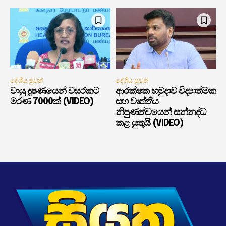
දේශීය පුවත්
දේශීය පුවත්
වායු දූෂණයෙන් වසරකට
ආරක්ෂක හමුදාව විද්‍යාත්මක
මරණ 7000ක් (VIDEO)
සහ වෘත්තීය
නිපුණත්වයෙන් සන්නද්ධ
කළ යුතුයි (VIDEO)