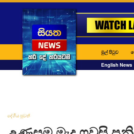
මුල් පිටුව
ද
English News
දේශීය පුවත්
උණුසුම මැද ෆවුසි පනි