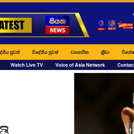
ේශීය පුවත්
විදේශීය පුවත්
ව්‍යාපාරික
ක්‍රීඩා
විශේෂ
Watch Live TV
Voice of Asia Network
Contac
යි