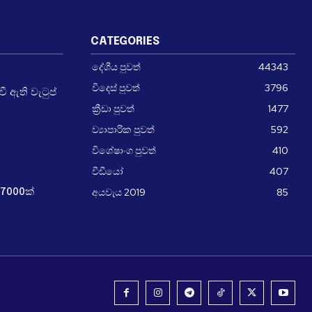
CATEGORIES
දේශීය පුවත්
44343
විදෙස් පුවත්
3796
 ඇති වැටුප්
ක්‍රීඩා පුවත්
1477
ව්‍යාපාරික පුවත්
592
විශේෂාංග පුවත්
410
වීඩීයෝ
407
අයවැය 2019
85
7000ක්