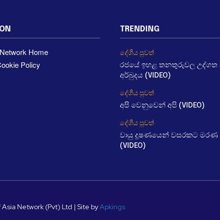
ION
TRENDING
a Network Home
දේශීය පුවත්
ookie Policy
රජයේ ඉහළ තනතුරුවල උද්ගත වී
අර්බුදය (VIDEO)
දේශීය පුවත්
අපි වෙනුවෙන් අපි (VIDEO)
දේශීය පුවත්
වායු දූෂණයෙන් වසරකට මරණ 
(VIDEO)
 Asia Network (Pvt) Ltd | Site by
Apkings