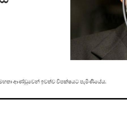
වුසි මහතා ආණ්ඩුවෙන් ඉවත්ව විපක්ෂයට පැමිණියේය.