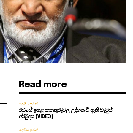
Read more
දේශීය පුවත්
රජයේ ඉහළ තනතුරුවල උද්ගත වී ඇති වැටුප්
අර්බුදය (VIDEO)
දේශීය පුවත්