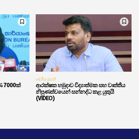
දේශීය පුවත්
ණ 7000ක්
ආරක්ෂක හමුදාව විද්‍යාත්මක සහ වෘත්තීය
නිපුණත්වයෙන් සන්නද්ධ කළ යුතුයි
(VIDEO)