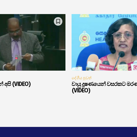
දේශීය පුවත්
් අපි (VIDEO)
වායු දූෂණයෙන් වසරකට මර
(VIDEO)