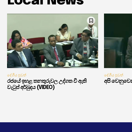
Local News
දේශීය පුවත්
දේශීය පුවත්
රජයේ ඉහළ තනතුරුවල උද්ගත වී ඇති
අපි වෙනුවෙන
වැටුප් අර්බුදය (VIDEO)