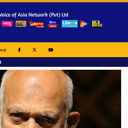
ාංග
t