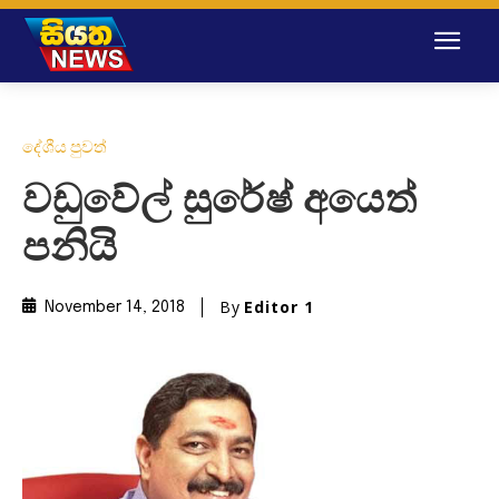
දේශීය පුවත්
වඩුවේල් සුරේෂ් අයෙත්
පනියි
By
Editor 1
November 14, 2018