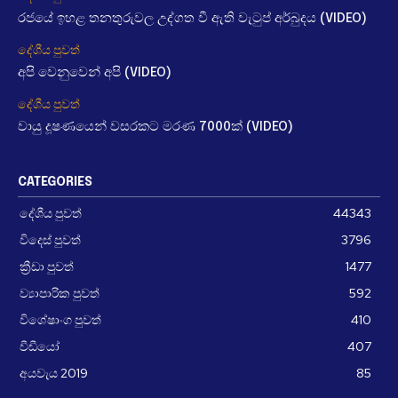
රජයේ ඉහළ තනතුරුවල උද්ගත වී ඇති වැටුප් අර්බුදය (VIDEO)
දේශීය පුවත්
අපි වෙනුවෙන් අපි (VIDEO)
දේශීය පුවත්
වායු දූෂණයෙන් වසරකට මරණ 7000ක් (VIDEO)
CATEGORIES
දේශීය පුවත්
44343
විදෙස් පුවත්
3796
ක්‍රීඩා පුවත්
1477
ව්‍යාපාරික පුවත්
592
විශේෂාංග පුවත්
410
වීඩීයෝ
407
අයවැය 2019
85