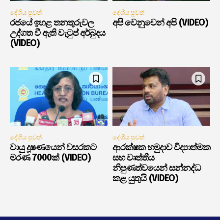
දේශීය පුවත්
දේශීය පුවත්
රජයේ ඉහළ තනතුරුවල
අපි වෙනුවෙන් අපි (VIDEO)
උද්ගත වී ඇති වැටුප් අර්බුදය
(VIDEO)
දේශීය පුවත්
දේශීය පුවත්
වායු දූෂණයෙන් වසරකට
ආරක්ෂක හමුදාව විද්‍යාත්මක
මරණ 7000ක් (VIDEO)
සහ වෘත්තීය
නිපුණත්වයෙන් සන්නද්ධ
කළ යුතුයි (VIDEO)