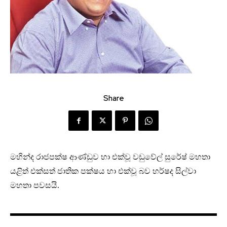
Share
මහින්ද රාජපක්ෂ ආණ්ඩුව හා එක්වූ වඩුවේල් සුරේෂ් මහතා
යළිත් එක්සත් ජාතික පක්ෂය හා එක්වූ බව හර්ෂද සිල්වා
මහතා පවසයි.