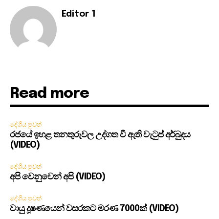
Editor 1
Read more
දේශීය පුවත්
රජයේ ඉහළ තනතුරුවල උද්ගත වී ඇති වැටුප් අර්බුදය
(VIDEO)
දේශීය පුවත්
අපි වෙනුවෙන් අපි (VIDEO)
දේශීය පුවත්
වායු දූෂණයෙන් වසරකට මරණ 7000ක් (VIDEO)