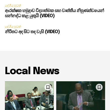
දේශීය පුවත්
ආරක්ෂක හමුදාව විද්‍යාත්මක සහ වෘත්තීය නිපුණත්වයෙන්
සන්නද්ධ කළ යුතුයි (VIDEO)
දේශීය පුවත්
නිරිතට අද සිට තද වැසි (VIDEO)
Local News