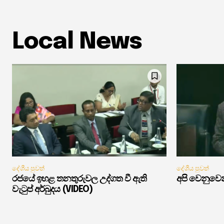
Local News
දේශීය පුවත්
දේශීය පුවත්
රජයේ ඉහළ තනතුරුවල උද්ගත වී ඇති
අපි වෙනුවෙන
වැටුප් අර්බුදය (VIDEO)