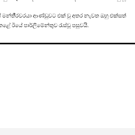
මන්තී‍්‍රවරයා ආණ්ඩුවට එක් වු අතර නැවත ඔහු එක්සත්
 ඊයේ පාර්ලිමේන්තුව රැස්වූ පසුවයි.