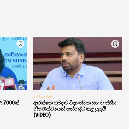
දේශීය පුවත්
ණ 7000ක්
ආරක්ෂක හමුදාව විද්‍යාත්මක සහ වෘත්තීය
නිපුණත්වයෙන් සන්නද්ධ කළ යුතුයි
(VIDEO)