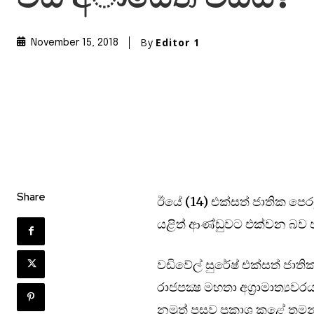
By
Editor 1
November 15, 2018
Share
ඊයේ (14) එක්සත් ජාතික පෙර
යළිත් ආණ්ඩුවට එක්වන බව පාර්
වඩිවේල් සුරේෂ් එක්සත් ජාත
රාජපක්‍ෂ මහතා අග‍්‍රාමාත්‍යව
නමුත් පසුව ප‍්‍රකාශ කළේ තම