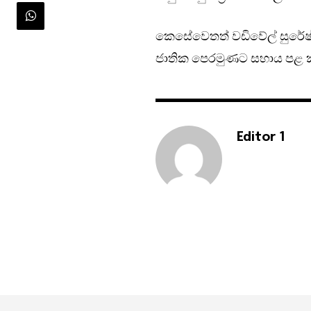
කෙසේවෙතත් වඩිවේල් සුරේෂ් 
ජාතික පෙරමුණට සහාය පළ කළේ
Editor 1