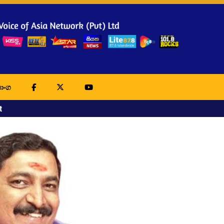
ාංග
t