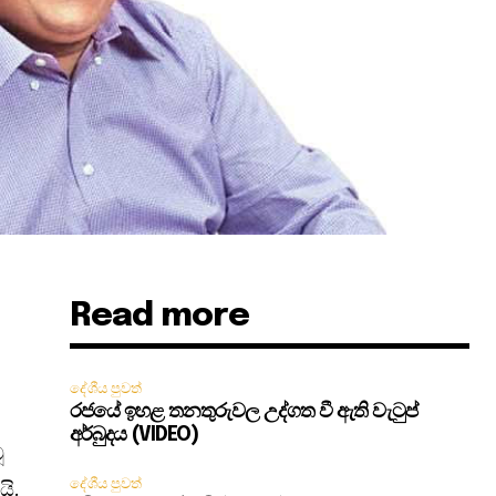
Read more
දේශීය පුවත්
රජයේ ඉහළ තනතුරුවල උද්ගත වී ඇති වැටුප්
අර්බුදය (VIDEO)
ූ
දේශීය පුවත්
යි.