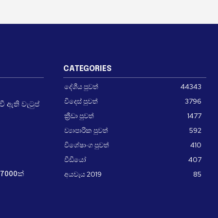
CATEGORIES
දේශීය පුවත්
44343
විදෙස් පුවත්
3796
 ඇති වැටුප්
ක්‍රීඩා පුවත්
1477
ව්‍යාපාරික පුවත්
592
විශේෂාංග පුවත්
410
වීඩීයෝ
407
අයවැය 2019
85
7000ක්