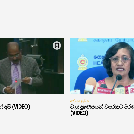
දේශීය පුවත්
් අපි (VIDEO)
වායු දූෂණයෙන් වසරකට මර
(VIDEO)