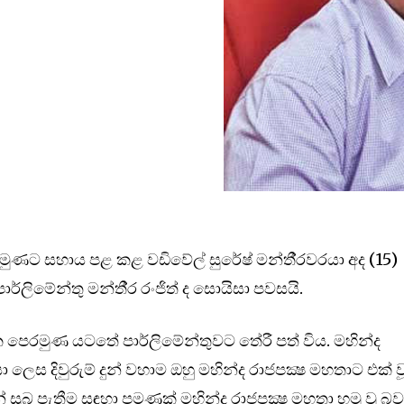
මුණට සහාය පළ කළ වඩිවේල් සුරේෂ් මන්තී‍්‍රවරයා අද (15)
ලිමේන්තු මන්තී‍්‍ර රංජිත් ද සොයිසා පවසයි.
ික පෙරමුණ යටතේ පාර්ලිමේන්තුවට තේරී පත් විය. මහින්ද
රයා ලෙස දිවුරුම් දුන් වහාම ඔහු මහින්ද රාජපක්‍ෂ මහතාට එක් ව
න් සුබ පැතීම සඳහා පමණක් මහින්ද රාජපක්‍ෂ මහතා හමු වූ බව