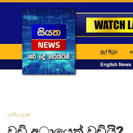
මුල් පිටුව
ද
English News
දේශීය පුවත්
වඩි අායෙත් වඩියි?