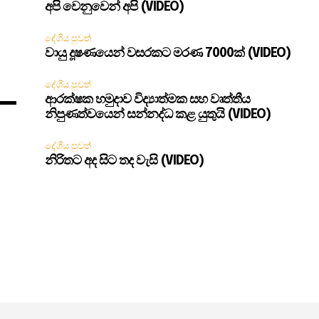
අපි වෙනුවෙන් අපි (VIDEO)
දේශීය පුවත්
වායු දූෂණයෙන් වසරකට මරණ 7000ක් (VIDEO)
දේශීය පුවත්
ආරක්ෂක හමුදාව විද්‍යාත්මක සහ වෘත්තීය
නිපුණත්වයෙන් සන්නද්ධ කළ යුතුයි (VIDEO)
දේශීය පුවත්
නිරිතට අද සිට තද වැසි (VIDEO)