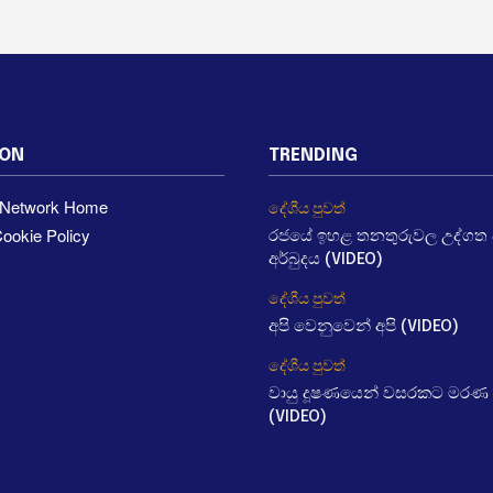
ION
TRENDING
a Network Home
දේශීය පුවත්
ookie Policy
රජයේ ඉහළ තනතුරුවල උද්ගත වී
අර්බුදය (VIDEO)
දේශීය පුවත්
අපි වෙනුවෙන් අපි (VIDEO)
දේශීය පුවත්
වායු දූෂණයෙන් වසරකට මරණ 
(VIDEO)