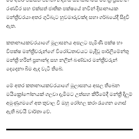
රණවීර සහ එක්සත් ජාතික පක්ෂයේ නවින් දිසානායක
මන්ත්‍රිවරයා අතර ගුටිබැට හුවමාරුවක්ද සභා ගර්බයේදී සිදුවී
ඇත.
කතානායකවරයාගේ මුලාසනය අසලට පැමිණි පක්ෂ හා
විපක්ෂ මන්ත්‍රිවරුන්ගේ විරෝධතාවයට මැදිවූ පාර්ලිමේන්තු
මන්ත්‍රි හරින් ප්‍රනාන්දු සහ නලින් බණ්ඩාර මන්ත්‍රීවරුන්
දෙදෙනා බිම ඇද වැටී තිබේ.
මේ අතර කතානායකවරයාගේ මුලාසනය අසල තිබෙන
මයික්‍රෝෆෝනයක් ගලවා දැමීමට උත්සහ කිරීමේදී මන්ත්‍රී දිලුම්
අමුණුගමගේ අත තුවාල වී ඔහු රෝහල කරා රැගෙන ගොස්
ඇති බවයි වාර්තා වේ.