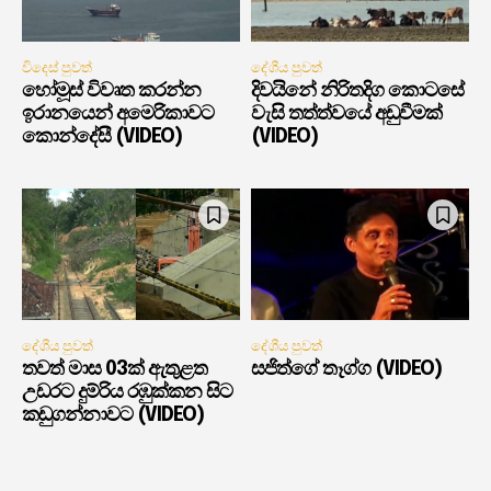
විදෙස් පුවත්
දේශීය පුවත්
හෝමූස් විවෘත කරන්න
දිවයිනේ නිරිතදිග කොටසේ
ඉරානයෙන් අමෙරිකාවට
වැසි තත්ත්වයේ අඩුවීමක්
කොන්දේසී (VIDEO)
(VIDEO)
දේශීය පුවත්
දේශීය පුවත්
තවත් මාස 03ක් ඇතුළත
සජිත්ගේ තෑග්ග (VIDEO)
උඩරට දුම්රිය රඹුක්කන සිට
කඩුගන්නාවට (VIDEO)