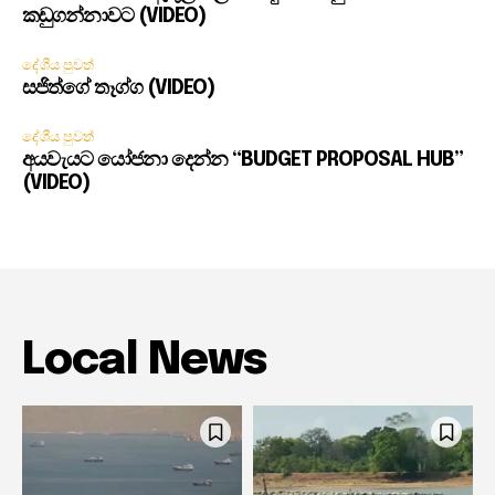
කඩුගන්නාවට (VIDEO)
දේශීය පුවත්
සජිත්ගේ තෑග්ග (VIDEO)
දේශීය පුවත්
අයවැයට යෝජනා දෙන්න “BUDGET PROPOSAL HUB”
(VIDEO)
Local News