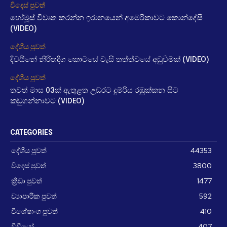
විදෙස් පුවත්
හෝමූස් විවෘත කරන්න ඉරානයෙන් අමෙරිකාවට කොන්දේසී
(VIDEO)
දේශීය පුවත්
දිවයිනේ නිරිතදිග කොටසේ වැසි තත්ත්වයේ අඩුවීමක් (VIDEO)
දේශීය පුවත්
තවත් මාස 03ක් ඇතුළත උඩරට දුම්රිය රඹුක්කන සිට
කඩුගන්නාවට (VIDEO)
CATEGORIES
දේශීය පුවත්
44353
විදෙස් පුවත්
3800
ක්‍රීඩා පුවත්
1477
ව්‍යාපාරික පුවත්
592
විශේෂාංග පුවත්
410
වීඩීයෝ
407