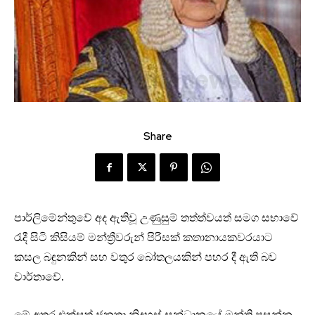
Share
පාර්ලිමේන්තුවේ අද ඇතිවූ උණුසුම් තත්ත්වයත් සමග සභාවේ
රැදී සිටි කිසියම් මන්ත්‍රීවරුන් පිරිසක් කතානායකවරයාට
කසල බඳුනකින් සහ වතුර බෝතලයකින් පහර දී ඇති බව
වාර්තාවේ.
මේ අතර එක්සත් ජනතා නිදහස් සන්ධානයේ මන්ත්‍රි ප්‍රසන්න