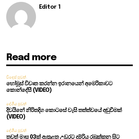
Editor 1
Read more
විදෙස් පුවත්
හෝමූස් විවෘත කරන්න ඉරානයෙන් අමෙරිකාවට
කොන්දේසී (VIDEO)
දේශීය පුවත්
දිවයිනේ නිරිතදිග කොටසේ වැසි තත්ත්වයේ අඩුවීමක්
(VIDEO)
දේශීය පුවත්
තවත් මාස 03ක් ඇතුළත උඩරට දුම්රිය රඹුක්කන සිට