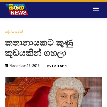
දේශීය පුවත්
කතානායකට කුණු
කූඩයකින් ගහලා
By
Editor 1
November 15, 2018