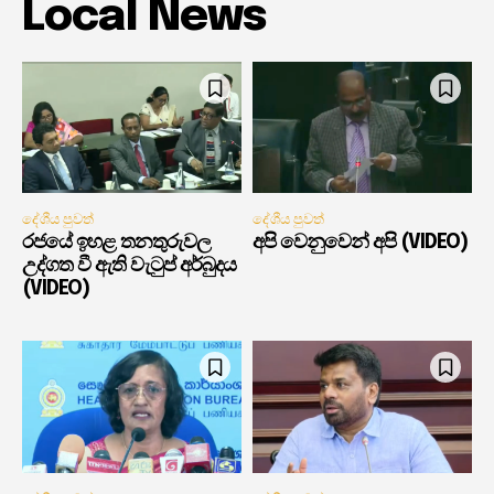
Local News
දේශීය පුවත්
දේශීය පුවත්
රජයේ ඉහළ තනතුරුවල
අපි වෙනුවෙන් අපි (VIDEO)
උද්ගත වී ඇති වැටුප් අර්බුදය
(VIDEO)