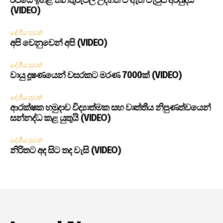
රජයේ ඉහළ තනතුරුවල උද්ගත වී ඇති වැටුප් අර්බුදය
(VIDEO)
දේශීය පුවත්
අපි වෙනුවෙන් අපි (VIDEO)
දේශීය පුවත්
වායු දූෂණයෙන් වසරකට මරණ 7000ක් (VIDEO)
දේශීය පුවත්
ආරක්ෂක හමුදාව විද්‍යාත්මක සහ වෘත්තීය නිපුණත්වයෙන්
සන්නද්ධ කළ යුතුයි (VIDEO)
දේශීය පුවත්
නිරිතට අද සිට තද වැසි (VIDEO)