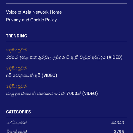
Voice of Asia Network Home
Privacy and Cookie Policy
TRENDING
දේශීය පුවත්
රජයේ ඉහළ තනතුරුවල උද්ගත වී ඇති වැටුප් අර්බුදය (VIDEO)
දේශීය පුවත්
අපි වෙනුවෙන් අපි (VIDEO)
දේශීය පුවත්
වායු දූෂණයෙන් වසරකට මරණ 7000ක් (VIDEO)
CATEGORIES
දේශීය පුවත්
44343
විදෙස් පුවත්
3796