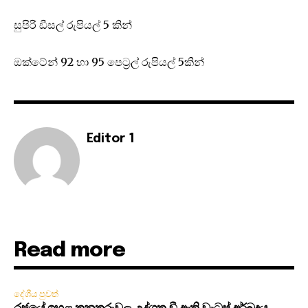
සුපිරි ඩීසල් රුපියල් 5 කින්
ඔක්ටේන් 92 හා 95 පෙට්‍රල් රුපියල් 5කින්
Editor 1
Read more
දේශීය පුවත්