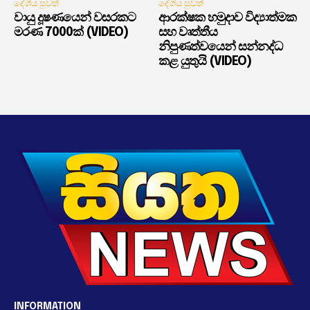
දේශීය පුවත්
දේශීය පුවත්
වායු දූෂණයෙන් වසරකට
ආරක්ෂක හමුදාව විද්‍යාත්මක
මරණ 7000ක් (VIDEO)
සහ වෘත්තීය
නිපුණත්වයෙන් සන්නද්ධ
කළ යුතුයි (VIDEO)
INFORMATION