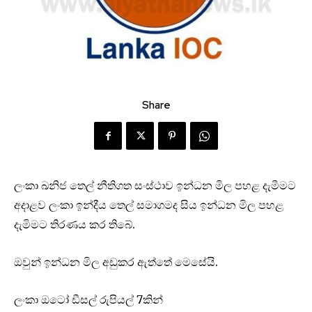
Share
ලංකා ඛනිජ තෙල් නීතිගත සංස්ථාව ඉන්ධන මිල පහළ දැමීමට
අදාළව ලංකා ඉන්දීය තෙල් සමාගමද සිය ඉන්ධන මිල පහළ
දැමිමට තිරණය කර තිබේ.
ඔවුන් ඉන්ධන මිල අඩුකර ඇත්තේ මෙසේයි.
ලංකා ඔටෝ ඩීසල් රුපියල් 7කින්