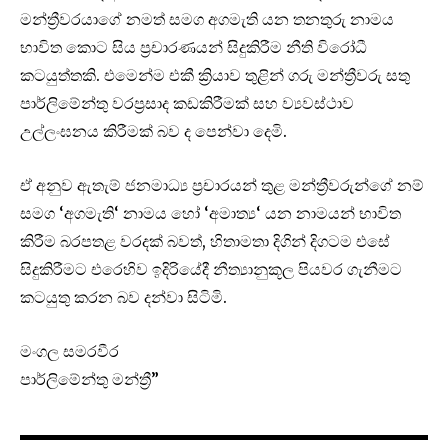
මන්ත්‍රීවරයාගේ නමත් සමග අගමැති යන තනතුරු නාමය
භාවිත කොට සිය ප්‍රචාරණයන් සිදුකිරීම නීති විරෝධී
කටයුත්තකි. එමෙන්ම එකී ක්‍රියාව තුළින් ගරු මන්ත්‍රීවරු සතු
පාර්ලිමේන්තු වරප්‍රසාද කඩකිරීමක් සහ ව්‍යවස්ථාව
උල්ලංඝනය කිරීමක් බව ද පෙන්වා දෙමි.
ඒ අනුව ඇතැම් ජනමාධ්‍ය ප්‍රචාරයන් තුළ මන්ත්‍රීවරුන්ගේ නම්
සමග ‘අගමැති‘ නාමය හෝ ‘අමාත්‍ය‘ යන නාමයන් භාවිත
කිරීම බරපතළ වරදක් බවත්, හිතාමතා දිගින් දිගටම එසේ
සිදුකිරීමට එරෙහිව ඉදිරියේදී නීත්‍යානුකූල පියවර ගැනීමට
කටයුතු කරන බව දන්වා සිටිමි.
මංගල සමරවීර
පාර්ලිමේන්තු මන්ත්‍රී”