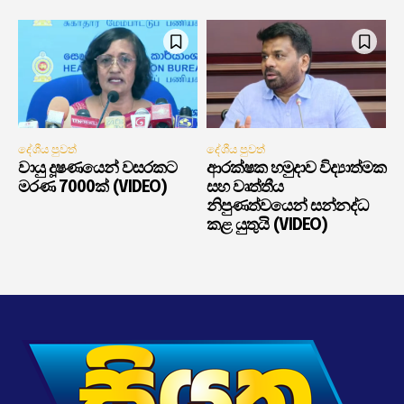
දේශීය පුවත්
දේශීය පුවත්
වායු දූෂණයෙන් වසරකට
ආරක්ෂක හමුදාව විද්‍යාත්මක
මරණ 7000ක් (VIDEO)
සහ වෘත්තීය
නිපුණත්වයෙන් සන්නද්ධ
කළ යුතුයි (VIDEO)