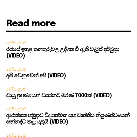
Read more
දේශීය පුවත්
රජයේ ඉහළ තනතුරුවල උද්ගත වී ඇති වැටුප් අර්බුදය
(VIDEO)
දේශීය පුවත්
අපි වෙනුවෙන් අපි (VIDEO)
දේශීය පුවත්
වායු දූෂණයෙන් වසරකට මරණ 7000ක් (VIDEO)
දේශීය පුවත්
ආරක්ෂක හමුදාව විද්‍යාත්මක සහ වෘත්තීය නිපුණත්වයෙන්
සන්නද්ධ කළ යුතුයි (VIDEO)
දේශීය පුවත්