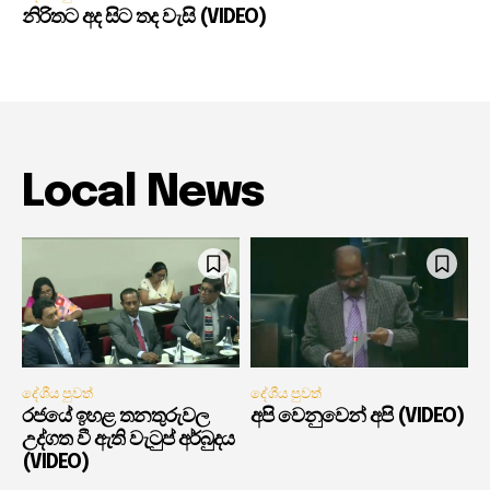
නිරිතට අද සිට තද වැසි (VIDEO)
Local News
දේශීය පුවත්
දේශීය පුවත්
රජයේ ඉහළ තනතුරුවල
අපි වෙනුවෙන් අපි (VIDEO)
උද්ගත වී ඇති වැටුප් අර්බුදය
(VIDEO)