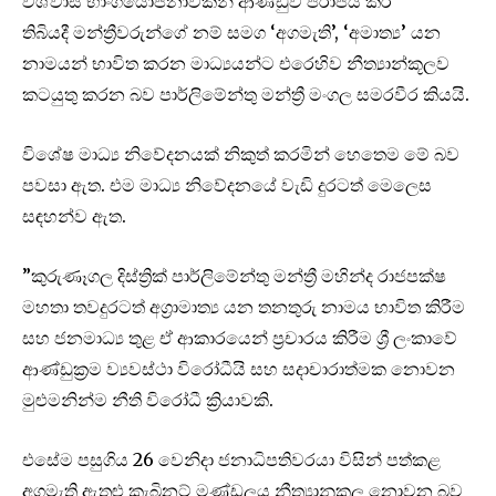
විශ්වාස භාංගයෝජනාවකින් ආණ්ඩුව පරාජය කර
තිබියදී මන්ත්‍රීවරුන්ගේ නම් සමග ‘අගමැති’, ‘අමාත්‍ය’ යන
නාමයන් භාවිත කරන මාධ්‍යයන්ට එරෙහිව නීත්‍යාන්කූලව
කටයුතු කරන බව පාර්ලිමේන්තු මන්ත්‍රී මංගල සමරවීර කියයි.
විශේෂ මාධ්‍ය නිවේදනයක් නිකුත් කරමින් හෙතෙම මේ බව
පවසා ඇත. එම මාධ්‍ය නිවේදනයේ වැඩි දුරටත් මෙලෙස
සඳහන්ව ඇත.
”කුරුණෑගල දිස්ත්‍රික් පාර්ලිමේන්තු මන්ත්‍රී මහින්ද රාජපක්ෂ
මහතා තවදුරටත් අග්‍රාමාත්‍ය යන තනතුරු නාමය භාවිත කිරීම
සහ ජනමාධ්‍ය තුළ ඒ ආකාරයෙන් ප්‍රචාරය කිරීම ශ්‍රී ලංකාවේ
ආණ්ඩුක්‍රම ව්‍යවස්ථා විරෝධීයි සහ සදාචාරාත්මක නොවන
මුළුමනින්ම නීති විරෝධී ක්‍රියාවකි.
එසේම පසුගිය 26 වෙනිදා ජනාධිපතිවරයා විසින් පත්කළ
අගමැති ඇතුළු කැබිනට් මණ්ඩලය නීත්‍යානුකූල නොවන බව