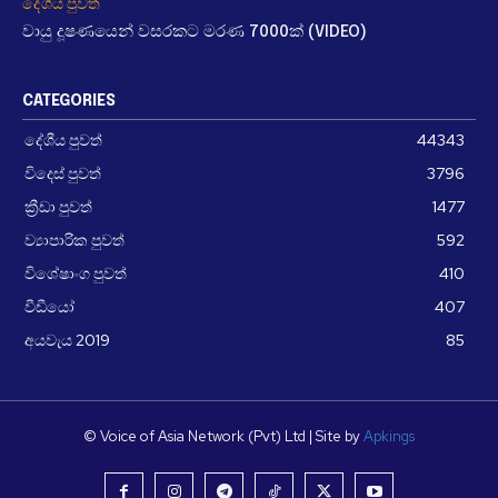
දේශීය පුවත්
වායු දූෂණයෙන් වසරකට මරණ 7000ක් (VIDEO)
CATEGORIES
දේශීය පුවත්
44343
විදෙස් පුවත්
3796
ක්‍රීඩා පුවත්
1477
ව්‍යාපාරික පුවත්
592
විශේෂාංග පුවත්
410
වීඩීයෝ
407
අයවැය 2019
85
© Voice of Asia Network (Pvt) Ltd | Site by
Apkings