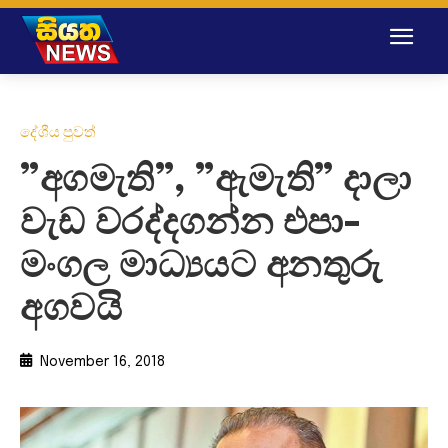
දේශීය පුවත්
”අගමැති”, ”ඇමැති” දාලා
වැඩ වරද්දගන්න එපා-
මංගල මාධ්‍යයට අනතුරු
අගවයි
November 16, 2018