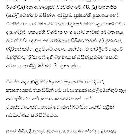
ඊයේ (14) දින ආණ්ඩුක්‍රම ව්‍යවස්ථාවේ 48. (2) වගන්තිය
(පාර්ලිමේන්තුව විසින් ආණ්ඩුවේ ප්‍රතිපත්ති ප්‍රකාශය හෝ
විසර්ජන පනත් කෙටුම්පත හෝ ප්‍රතික්ෂේප කළ හොත් එවිට
ද ආණ්ඩුව කෙරෙහි විශ්වාස භංග යෝජනාවක් සම්මත කළ
හොත් එවිට ද අමාත්‍ය මණ්ඩලය විසිරෙන්නේ ය.) ප්‍රකාරව,
ඉදිරිපත් කරන ලද විශ්වාසභංග යෝජනාව පාර්ලිමේන්තුවේ
මන්ත්‍රීවරු 122කගේ අති බහුතරයක් විසින් සම්මත කොට
අවලංගු ආණ්ඩුවක් බව තීන්දු කළේය.
එසේම අද පාර්ලිමේන්තු කටයුතු ආරම්භයේ දී ගරු
කතානායකවරයා විසින් මේ මොහොතේ පාර්ලිමේන්තුව තුළ
අගමැතිවරයෙක්, සභානායකවරයෙක් හෝ
විපක්ෂනායකවරයෙක් නොමැති බව සිය කතාව තුළින්
අවධාරණය කර සිටියේය.
එසේ තිබිය දී ඇතැම් ජනමාධ්‍ය තවමත් මහින්ද රාජපක්ෂ