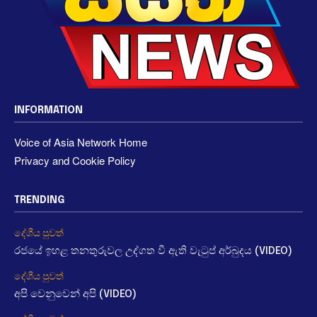
INFORMATION
Voice of Asia Network Home
Privacy and Cookie Policy
TRENDING
දේශීය පුවත්
රජයේ ඉහළ තනතුරුවල උද්ගත වී ඇති වැටුප් අර්බුදය (VIDEO)
දේශීය පුවත්
අපි වෙනුවෙන් අපි (VIDEO)