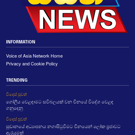
INFORMATION
Voice of Asia Network Home
Privacy and Cookie Policy
TRENDING
විදෙස් පුවත්
ගෝලීය වෙළඳාමට සවිබලයක් වන චීනයේ විදේශ වෙළඳ
ගනුදෙනු
විදෙස් පුවත්
සුඩානයේ අධ්‍යාපනය නගාසිටුවීමට චීනයෙන් ලෝක ප්‍රජාවට
ඇරයුමක්