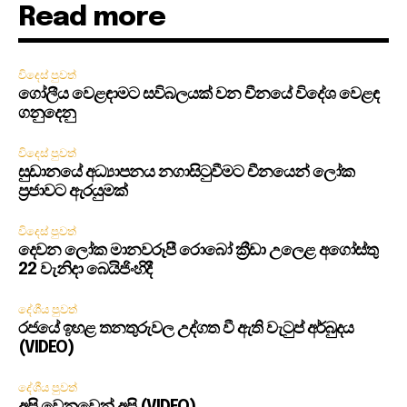
Read more
විදෙස් පුවත්
ගෝලීය වෙළඳාමට සවිබලයක් වන චීනයේ විදේශ වෙළඳ
ගනුදෙනු
විදෙස් පුවත්
සුඩානයේ අධ්‍යාපනය නගාසිටුවීමට චීනයෙන් ලෝක
ප්‍රජාවට ඇරයුමක්
විදෙස් පුවත්
දෙවන ලෝක මානවරූපී රොබෝ ක්‍රීඩා උලෙළ අගෝස්තු
22 වැනිදා බෙයිජිංහිදී
දේශීය පුවත්
රජයේ ඉහළ තනතුරුවල උද්ගත වී ඇති වැටුප් අර්බුදය
(VIDEO)
දේශීය පුවත්