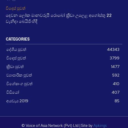
විදෙස් පුවත්
දෙවන ලෝක මානවරූපී රොබෝ ක්‍රීඩා උලෙළ අගෝස්තු 22
වැනිදා බෙයිජිංහිදී
CATEGORIES
දේශීය පුවත්
44343
විදෙස් පුවත්
3799
ක්‍රීඩා පුවත්
1477
ව්‍යාපාරික පුවත්
592
විශේෂාංග පුවත්
410
වීඩීයෝ
407
අයවැය 2019
85
© Voice of Asia Network (Pvt) Ltd | Site by
Apkings