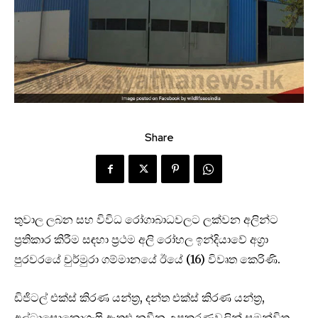
Share
තුවාල ලබන සහ විවිධ රෝගාබාධවලට ලක්වන අලින්ට
ප්‍රතිකාර කිරීම සඳහා ප්‍රථම අලි රෝහල ඉන්දියාවේ අග්‍රා
පුරවරයේ චුර්මුරා ගම්මානයේ ඊයේ (16) විවෘත කෙරිණි.
ඩිජිටල් එක්ස් කිරණ යන්ත්‍ර, දන්ත එක්ස් කිරණ යන්ත්‍ර,
අල්ට්‍රාසොනොග්‍රැෆි ඇතුළු නවීන උපකරණවලින් සමන්විත