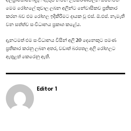
මෙම රෝහලේ තුවාල ලබන අලින්ට නේවාසිකව ප්‍රතිකාර
කරන බව එම රෝහල ඉදිකිරීමට දායක වූ එස්. ඕ.එස්. නැමැති
වන සත්ත්ව සංවිධානය ප්‍රකාශ කළේය.
දැනටමත් එම සංවිධානය විසින් අලි 20 දෙනෙකුට පමණ
ප්‍රතිකාර කරනු ලබන අතර, වඩාත් බරපතල අලි රෝහලට
ඇතුළත් කෙරෙනු ඇති.
Editor 1