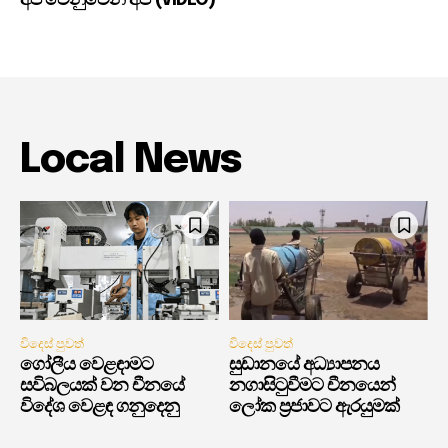
අපි වෙනුවෙන් අපි (VIDEO)
Local News
විදෙස් පුවත්
විදෙස් පුවත්
ගෝලීය වෙළඳාමට
සුඩානයේ අධ්‍යාපනය
සවිබලයක් වන චීනයේ
නගාසිටුවීමට චීනයෙන්
විදේශ වෙළඳ ගනුදෙනු
ලෝක ප්‍රජාවට ඇරයුමක්