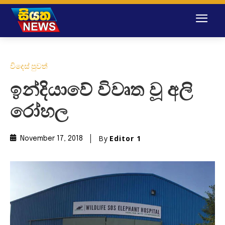
විදෙස් පුවත්
ඉන්දියාවේ විවෘත වූ අලි
රෝහල
By
Editor 1
November 17, 2018