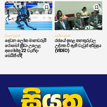
විදෙස් පුවත්
දේශීය පුවත්
දෙවන ලෝක මානවරූපී
රජයේ ඉහළ තනතුරුවල
රොබෝ ක්‍රීඩා උලෙළ
උද්ගත වී ඇති වැටුප් අර්බුදය
අගෝස්තු 22 වැනිදා
(VIDEO)
බෙයිජිංහිදී