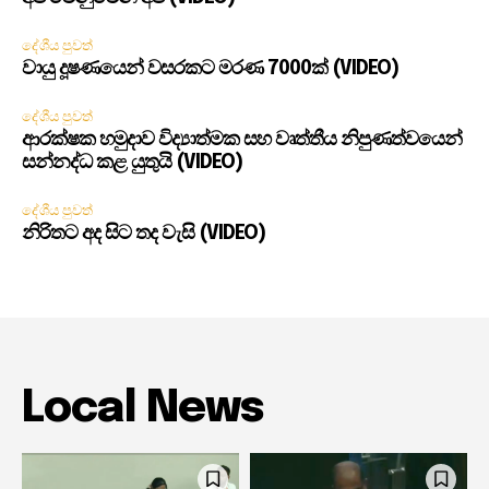
දේශීය පුවත්
වායු දූෂණයෙන් වසරකට මරණ 7000ක් (VIDEO)
දේශීය පුවත්
ආරක්ෂක හමුදාව විද්‍යාත්මක සහ වෘත්තීය නිපුණත්වයෙන්
සන්නද්ධ කළ යුතුයි (VIDEO)
දේශීය පුවත්
නිරිතට අද සිට තද වැසි (VIDEO)
Local News