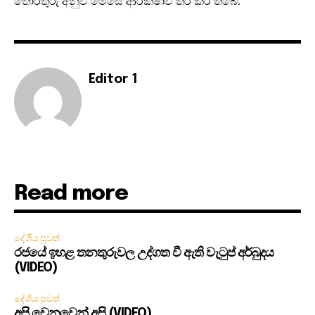
තොරතුරු අනුව මෙසේ ආරක්ෂාව තර කර තිබේ.
Editor 1
Read more
දේශීය පුවත්
රජයේ ඉහළ තනතුරුවල උද්ගත වී ඇති වැටුප් අර්බුදය
(VIDEO)
දේශීය පුවත්
අපි වෙනුවෙන් අපි (VIDEO)