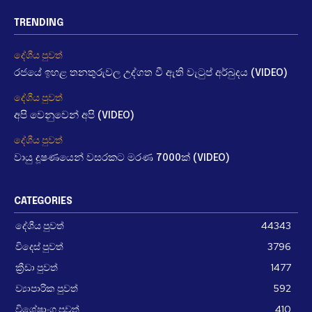
TRENDING
දේශීය පුවත්
රජයේ ඉහළ තනතුරුවල උද්ගත වී ඇති වැටුප් අර්බුදය (VIDEO)
දේශීය පුවත්
අපි වෙනුවෙන් අපි (VIDEO)
දේශීය පුවත්
වායු දූෂණයෙන් වසරකට මරණ 7000ක් (VIDEO)
CATEGORIES
දේශීය පුවත්
44343
විදෙස් පුවත්
3796
ක්‍රීඩා පුවත්
1477
ව්‍යාපාරික පුවත්
592
විශේෂාංග පුවත්
410