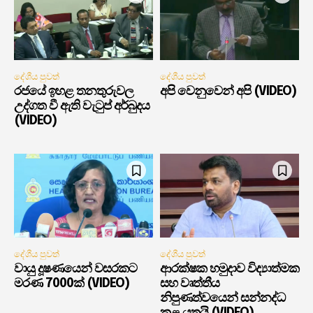
දේශීය පුවත්
දේශීය පුවත්
රජයේ ඉහළ තනතුරුවල
අපි වෙනුවෙන් අපි (VIDEO)
උද්ගත වී ඇති වැටුප් අර්බුදය
(VIDEO)
දේශීය පුවත්
දේශීය පුවත්
වායු දූෂණයෙන් වසරකට
ආරක්ෂක හමුදාව විද්‍යාත්මක
මරණ 7000ක් (VIDEO)
සහ වෘත්තීය
නිපුණත්වයෙන් සන්නද්ධ
කළ යුතුයි (VIDEO)