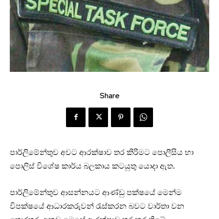
Share
පාර්ලිමේන්තුව අවට ආරක්ෂාව තර කිරිමට පොලීසිය හා
පොලිස් විශේෂ කාර්ය බලකාය කටයුතු යොදා ඇත.
පාර්ලිමේන්තුව ආසන්නයට ආණ්ඩු පක්ෂයේ මෙන්ම
විපක්ෂයේ ආධාරකරුවන් රැස්කරන බවට වාර්තා වන