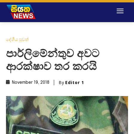
දේශීය පුවත්
පාර්ලිමේන්තුව අවට
ආරක්ෂාව තර කරයි
By
Editor 1
November 19, 2018