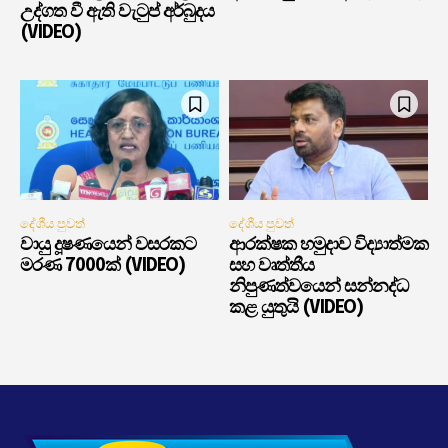
උද්ගත වී ඇති වැටුප් අර්බුදය
(VIDEO)
දේශීය පුවත්
දේශීය පුවත්
වායු දූෂණයෙන් වසරකට
ආරක්ෂක හමුදාව විද්‍යාත්මක
මරණ 7000ක් (VIDEO)
සහ වෘත්තීය
නිපුණත්වයෙන් සන්නද්ධ
කළ යුතුයි (VIDEO)