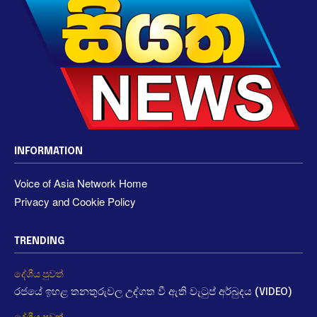
INFORMATION
Voice of Asia Network Home
Privacy and Cookie Policy
TRENDING
දේශීය පුවත්
රජයේ ඉහළ තනතුරුවල උද්ගත වී ඇති වැටුප් අර්බුදය (VIDEO)
දේශීය පුවත්