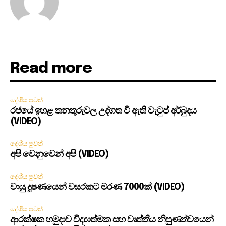
Read more
දේශීය පුවත්
රජයේ ඉහළ තනතුරුවල උද්ගත වී ඇති වැටුප් අර්බුදය
(VIDEO)
දේශීය පුවත්
අපි වෙනුවෙන් අපි (VIDEO)
දේශීය පුවත්
වායු දූෂණයෙන් වසරකට මරණ 7000ක් (VIDEO)
දේශීය පුවත්
ආරක්ෂක හමුදාව විද්‍යාත්මක සහ වෘත්තීය නිපුණත්වයෙන්