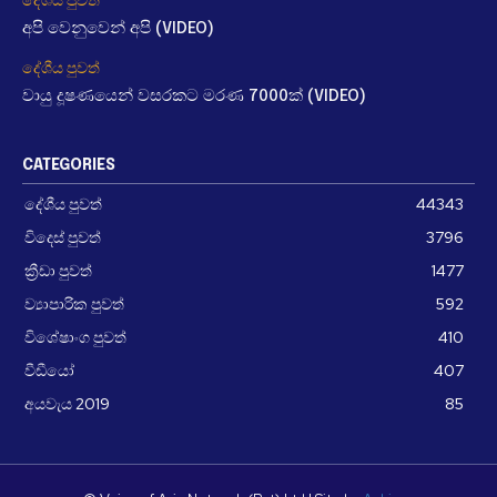
අපි වෙනුවෙන් අපි (VIDEO)
දේශීය පුවත්
වායු දූෂණයෙන් වසරකට මරණ 7000ක් (VIDEO)
CATEGORIES
දේශීය පුවත්
44343
විදෙස් පුවත්
3796
ක්‍රීඩා පුවත්
1477
ව්‍යාපාරික පුවත්
592
විශේෂාංග පුවත්
410
වීඩීයෝ
407
අයවැය 2019
85