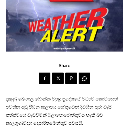
Share
දකුණු බෙංගාල බොක්ක මුහුදු ප්‍රදේශයේ මධ්‍යම කොටසෙහි
පවතින අඩු පීඩන කලාපය හේතුවෙන් දිවයින පුරා වැසි
තත්ත්වයේ වැඩිවීමක් බලාපොරොත්තුවිය හැකි බව
කාලගුණවිද්‍යා දෙපාර්තමේන්තුව පවසයි.