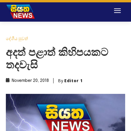
දේශීය පුවත්
අදත් පළාත් කිහිපයකට
තදවැසි
By
Editor 1
November 20, 2018