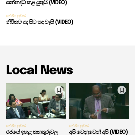
සන්නද්ධ කළ යුතුයි (VIDEO)
දේශීය පුවත්
නිරිතට අද සිට තද වැසි (VIDEO)
Local News
දේශීය පුවත්
දේශීය පුවත්
රජයේ ඉහළ තනතුරුවල
අපි වෙනුවෙන් අපි (VIDEO)