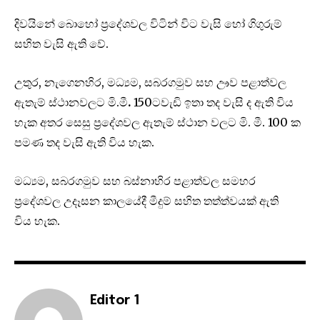
දිවයිනේ බොහෝ ප්‍රදේශවල විටින් විට වැසි හෝ ගිගුරුම්
සහිත වැසි ඇති වේ.
උතුර, නැගෙනහිර, මධ්‍යම, සබරගමුව සහ ඌව පළාත්වල
ඇතැම් ස්ථානවලට මි.මී
.
150ටවැඩි ඉතා තද වැසි ද ඇති විය
හැක අතර සෙසු ප්‍රදේශවල ඇතැම් ස්ථාන වලට මි. මී. 100 ක
පමණ තද වැසි ඇති විය හැක.
මධ්‍යම, සබරගමුව සහ බස්නාහිර පළාත්වල සමහර
ප්‍රදේශවල උදෑසන කාලයේදී මීදුම් සහිත තත්ත්වයක් ඇති
විය හැක.
Editor 1