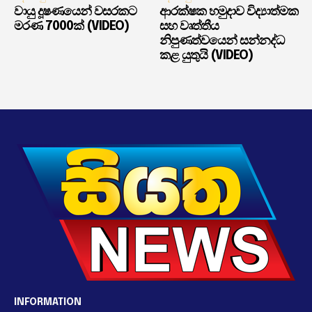
වායු දූෂණයෙන් වසරකට
ආරක්ෂක හමුදාව විද්‍යාත්මක
මරණ 7000ක් (VIDEO)
සහ වෘත්තීය
නිපුණත්වයෙන් සන්නද්ධ
කළ යුතුයි (VIDEO)
INFORMATION