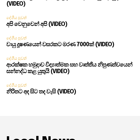
(VIDEO)
දේශීය පුවත්
අපි වෙනුවෙන් අපි (VIDEO)
දේශීය පුවත්
වායු දූෂණයෙන් වසරකට මරණ 7000ක් (VIDEO)
දේශීය පුවත්
ආරක්ෂක හමුදාව විද්‍යාත්මක සහ වෘත්තීය නිපුණත්වයෙන්
සන්නද්ධ කළ යුතුයි (VIDEO)
දේශීය පුවත්
නිරිතට අද සිට තද වැසි (VIDEO)