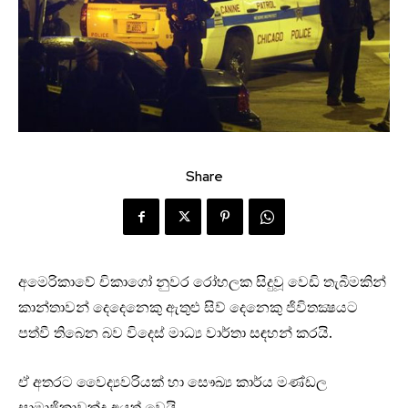
Share
අමෙරිකාවේ චිකාගෝ නුවර රෝහලක සිදුවූ වෙඩි තැබීමකින්
කාන්තාවන් දෙදෙනෙකු ඇතුළු සිව් දෙනෙකු ජිවිතක්‍ෂයට
පත්වී තිබෙන බව විදෙස් මාධ්‍ය වාර්තා සඳහන් කරයි.
ඒ අතරට වෛද්‍යවරියක් හා සෞඛ්‍ය කාර්ය මණ්ඩල
සාමාජිකාවක්ද අයත් වෙයි.