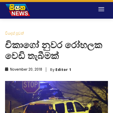
විදෙස් පුවත්
චිකාගෝ නුවර රෝහලක
වෙඩි තැබීමක්
By
Editor 1
November 20, 2018