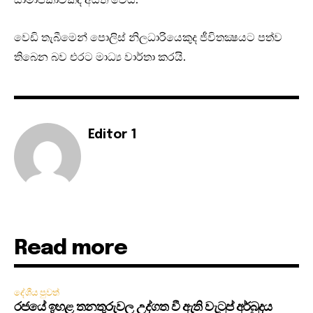
වෙඩි තැබීමෙන් පොලිස් නිලධාරියෙකුද ජීවිතක්‍ෂයට පත්ව
තිබෙන බව එරට මාධ්‍ය වාර්තා කරයි.
Editor 1
Read more
දේශීය පුවත්
රජයේ ඉහළ තනතුරුවල උද්ගත වී ඇති වැටුප් අර්බුදය