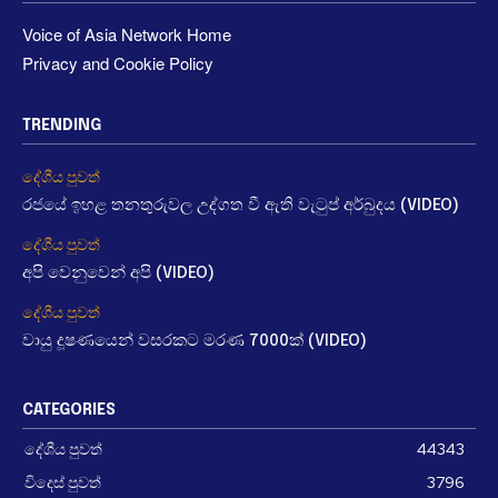
Voice of Asia Network Home
Privacy and Cookie Policy
TRENDING
දේශීය පුවත්
රජයේ ඉහළ තනතුරුවල උද්ගත වී ඇති වැටුප් අර්බුදය (VIDEO)
දේශීය පුවත්
අපි වෙනුවෙන් අපි (VIDEO)
දේශීය පුවත්
වායු දූෂණයෙන් වසරකට මරණ 7000ක් (VIDEO)
CATEGORIES
දේශීය පුවත්
44343
විදෙස් පුවත්
3796