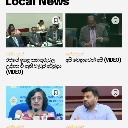
Local News
දේශීය පුවත්
දේශීය පුවත්
රජයේ ඉහළ තනතුරුවල
අපි වෙනුවෙන් අපි (VIDEO)
උද්ගත වී ඇති වැටුප් අර්බුදය
(VIDEO)
දේශීය පුවත්
දේශීය පුවත්