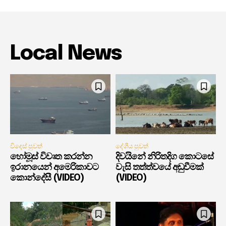
Local News
විදෙස් පුවත්
දේශීය පුවත්
හෝමූස් විවෘත කරන්න
දිවයිනේ නිරිතදිග කොටසේ
ඉරානයෙන් අමෙරිකාවට
වැසි තත්ත්වයේ අඩුවීමක්
කොන්දේසී (VIDEO)
(VIDEO)