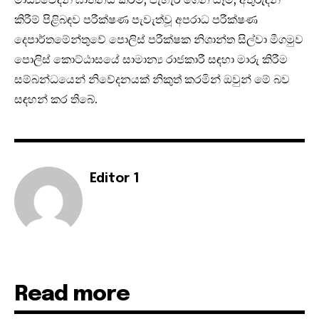
කිරීම් පිළිබඳව පරීක්ෂණ පැවැත්වූ අපරාධ පරීක්ෂණ
දෙපාර්තමේන්තුවේ පොලිස් පරීක්ෂක නිශාන්ත සිල්වා මීගමුව
පොලිස් කොට්ඨාසයේ සාමාන්‍ය රාජකාරී සඳහා මාරු කිරීම
සම්බන්ධයෙන් නිවේදනයක් නිකුත් කරමින් ඔවුන් මේ බව
සඳහන් කර තිබේ.
Editor 1
Read more