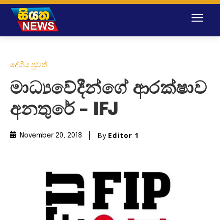
දේශීය පුවත්
මාධ්‍යවේදීන්ගේ ආරක්ෂාව
අනතුරේ – IFJ
By
Editor 1
November 20, 2018