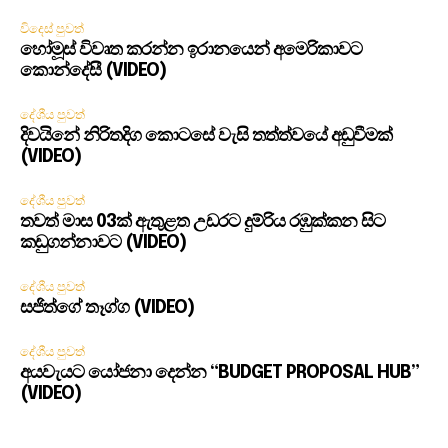
විදෙස් පුවත්
හෝමූස් විවෘත කරන්න ඉරානයෙන් අමෙරිකාවට
කොන්දේසී (VIDEO)
දේශීය පුවත්
දිවයිනේ නිරිතදිග කොටසේ වැසි තත්ත්වයේ අඩුවීමක්
(VIDEO)
දේශීය පුවත්
තවත් මාස 03ක් ඇතුළත උඩරට දුම්රිය රඹුක්කන සිට
කඩුගන්නාවට (VIDEO)
දේශීය පුවත්
සජිත්ගේ තෑග්ග (VIDEO)
දේශීය පුවත්
අයවැයට යෝජනා දෙන්න “BUDGET PROPOSAL HUB”
(VIDEO)