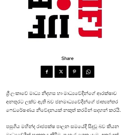
Share
ශ්‍රී ලංකාවේ මාධ්‍ය නිදහස හා මාධ්‍යවේදීන්ගේ ආරක්ෂාව
අනතුරට ලක්ව ඇති බව ජනමාධ්‍යවේදීන්ගේ ජාත්‍යන්තර
ෆෙඩරේෂණය නිවේදනයක් නකුත් කරමින් සදහන් කරයි.
පසුගිය මහින්ද රාජපක්ෂ පාලන සමයේදී සිදුවූ බව කියන
මාධ්‍යවේදීන් ඝාතනය කිරීම, පැහැර ගෙන යෑම, අතුරුදන්