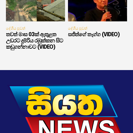
දේශීය පුවත්
දේශීය පුවත්
තවත් මාස 03ක් ඇතුළත
සජිත්ගේ තෑග්ග (VIDEO)
උඩරට දුම්රිය රඹුක්කන සිට
කඩුගන්නාවට (VIDEO)