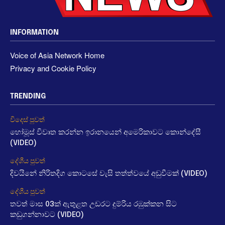
INFORMATION
Voice of Asia Network Home
Privacy and Cookie Policy
TRENDING
විදෙස් පුවත්
හෝමූස් විවෘත කරන්න ඉරානයෙන් අමෙරිකාවට කොන්දේසී
(VIDEO)
දේශීය පුවත්
දිවයිනේ නිරිතදිග කොටසේ වැසි තත්ත්වයේ අඩුවීමක් (VIDEO)
දේශීය පුවත්
තවත් මාස 03ක් ඇතුළත උඩරට දුම්රිය රඹුක්කන සිට
කඩුගන්නාවට (VIDEO)