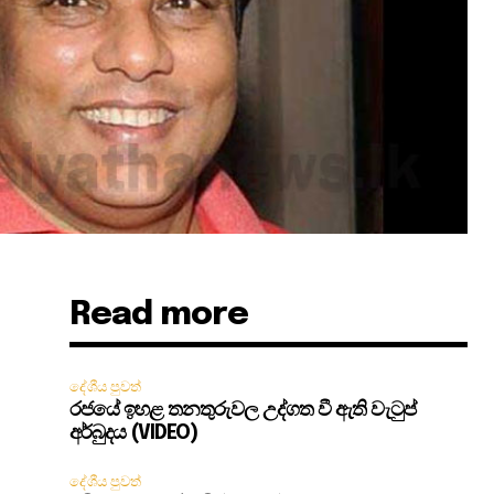
Read more
දේශීය පුවත්
රජයේ ඉහළ තනතුරුවල උද්ගත වී ඇති වැටුප්
අර්බුදය (VIDEO)
දේශීය පුවත්