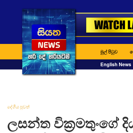
මුල් පිටුව
ද
English News
දේශීය පුවත්
ලසන්ත වික්‍රමතුංගේ ද