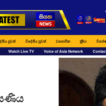
ේශීය පුවත්
විදේශීය පුවත්
ව්‍යාපාරික
ක්‍රීඩා
විශේෂ
Watch Live TV
Voice of Asia Network
Contac
ියණිය