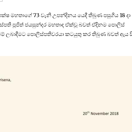
ාජපක්ෂ මහතාගේ 73 වැනි උපන්දිනය යෙදී තිබුණ පසුගිය 18 දා
පති පූජිත් ජයසුන්දර මහතාද ඒක්වූ බවත් ඒදිනම පොලිස්
ීම් ලබාදීමට පොලිස්පතිවරයා කටයුතු කර තිබුණ බවත් ඇය 