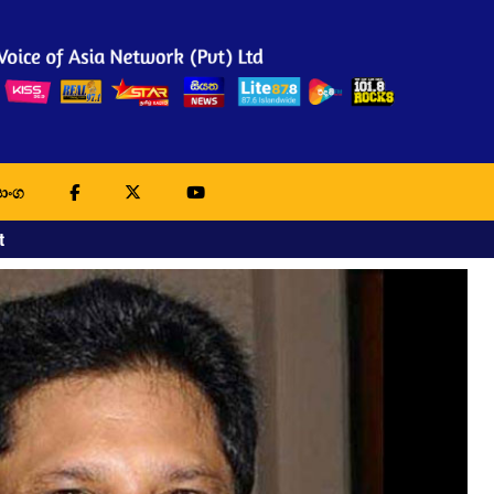
ාංග
t