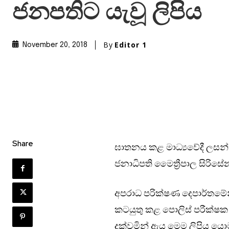
ජනපතිට යැවූ ලිපිය
By
Editor 1
November 20, 2018
Share
ඝාතනය කළ මාධ්‍යවේදී ලසන්ත 
ජනාධිපති මෛත්‍රීපාල සිරිස
අපරාධ පරික්ෂණ දෙපාර්තමේ
කටයුතු කළ පොලිස් පරීක්ෂක
දක්වමින් ඇය මෙම ලිපිය යො