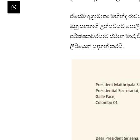
ඒසේම අග්‍රාමාත්‍ය මහින්ද ර
ඔහු සහභාගී උත්සවයට පොලිස්
පරීක්ෂකවරයාට ස්ථාන මාරුව
ලිපියෙන් සඳහන් කරයි.