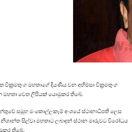
වික්‍රමතුංග මහතා‌ගේ දියණිය වන අහිම්සා වික්‍රමතුංග
ේන මහතා වෙත ලිපියක් යොමුකර තිබේ.
න්තුවේ සමූහ මංකොල්ලකෑම් අංශයේ ස්ථානාධිපති ලෙස
 නිශාන්ත සිල්වා මහතාට ලබාදුන් ස්ථාන මාරුවට විරෝධය
මුකර තිබේ.