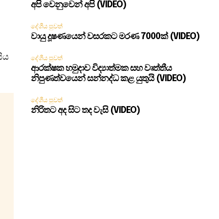
අපි වෙනුවෙන් අපි (VIDEO)
දේශීය පුවත්
වායු දූෂණයෙන් වසරකට මරණ 7000ක් (VIDEO)
සිය
දේශීය පුවත්
ආරක්ෂක හමුදාව විද්‍යාත්මක සහ වෘත්තීය
නිපුණත්වයෙන් සන්නද්ධ කළ යුතුයි (VIDEO)
දේශීය පුවත්
නිරිතට අද සිට තද වැසි (VIDEO)