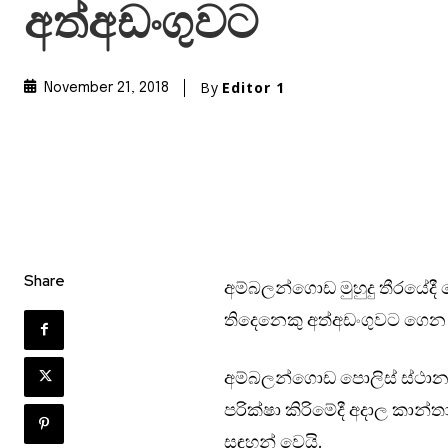
අත්අඩංගුවට
By
Editor 1
November 21, 2018
Share
අම්බලන්ගොඩ මුහුදු තීරයේදී
තිදෙනෙකු අත්අඩංගුවට ගෙන
අම්බලන්ගොඩ පොලිස් ස්ථානය
පරික්ෂා කිරිමේදී අදාල කාන
සඳහන් වෙයි.