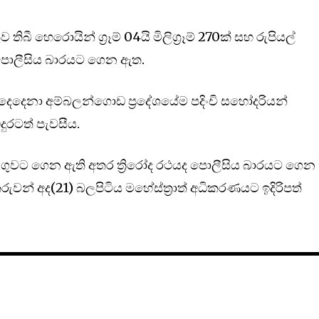
ිබී හෙරොයින් ග්‍රෑම් 04යි මිලිග්‍රෑම් 270ක් සහ රුපියල්
පොලීසිය බාරයට ගෙන ඇත.
 දෙදෙනා අම්බලන්ගොඩ ප්‍රදේශයේම පදිංචි සහෝදරියන්
ුරටත් පැවසීය.
්අඩංගුවට ගෙන ඇති අතර ත්‍රිරෝද රථයද පොලීසිය බාරයට ගෙන
ුවන් අද(21) බලපිටිය මහේස්ත්‍රාත් අධිකරණයට ඉදිරිපත්