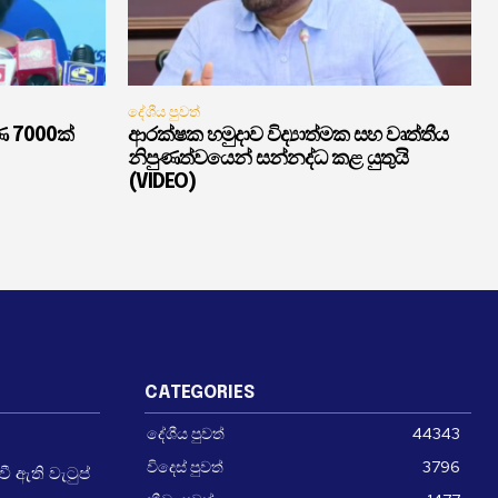
දේශීය පුවත්
ණ 7000ක්
ආරක්ෂක හමුදාව විද්‍යාත්මක සහ වෘත්තීය
නිපුණත්වයෙන් සන්නද්ධ කළ යුතුයි
(VIDEO)
CATEGORIES
දේශීය පුවත්
44343
විදෙස් පුවත්
3796
 ඇති වැටුප්