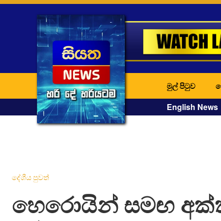
මුල් පිටුව
ද
English News
දේශීය පුවත්
හෙරොයින් සමඟ අක්