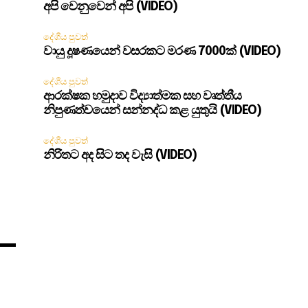
අපි වෙනුවෙන් අපි (VIDEO)
දේශීය පුවත්
වායු දූෂණයෙන් වසරකට මරණ 7000ක් (VIDEO)
දේශීය පුවත්
ආරක්ෂක හමුදාව විද්‍යාත්මක සහ වෘත්තීය
නිපුණත්වයෙන් සන්නද්ධ කළ යුතුයි (VIDEO)
දේශීය පුවත්
නිරිතට අද සිට තද වැසි (VIDEO)