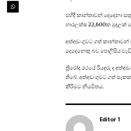
එහිදී කාන්තාවන් දෙදෙනා සතුව ත
හාරලක්ෂ 22,600ක මුදලක් 
අත්අඩංගුවට ගත් කාන්තාවන්
දෙදෙනෙකු බව පොලීසිය වැඩිද
ත්‍රිරෝද රථයේ රියදුරු ද අත
තිබේ. අත්අඩංගුවට ගත් සැකකර
කිරිමට නියමිතය.
Editor 1