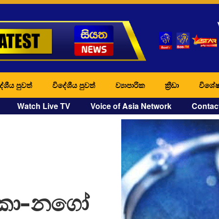
ේශීය පුවත්
විදේශීය පුවත්
ව්‍යාපාරික
ක්‍රීඩා
විශේෂ
Watch Live TV
Voice of Asia Network
Contac
කා-නගෝ