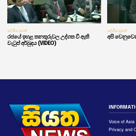
දේශීය පුවත්
දේශීය පුවත්
රජයේ ඉහළ තනතුරුවල උද්ගත වී ඇති
අපි වෙනුවෙන
වැටුප් අර්බුදය (VIDEO)
INFORMAT
Voice of Asi
Privacy and C