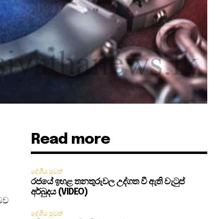
Read more
දේශීය පුවත්
රජයේ ඉහළ තනතුරුවල උද්ගත වී ඇති වැටුප්
අර්බුදය (VIDEO)
 බව
දේශීය පුවත්