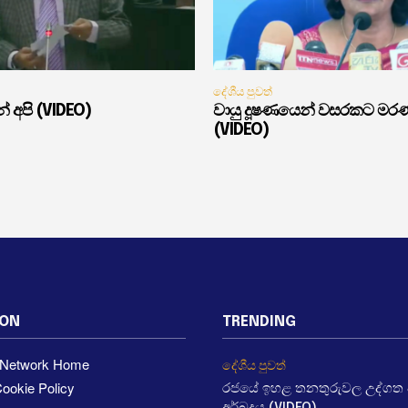
දේශීය පුවත්
් අපි (VIDEO)
වායු දූෂණයෙන් වසරකට මර
(VIDEO)
ION
TRENDING
a Network Home
දේශීය පුවත්
ookie Policy
රජයේ ඉහළ තනතුරුවල උද්ගත වී