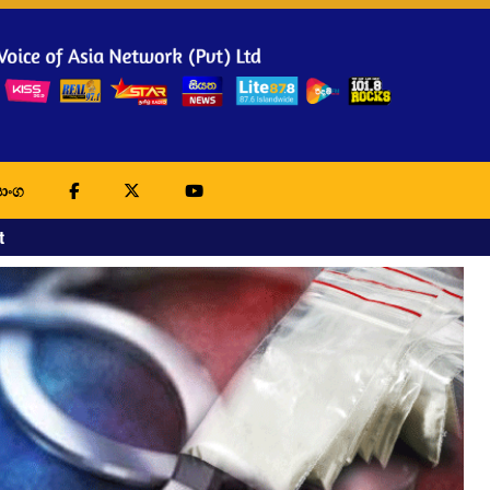
ාංග
t