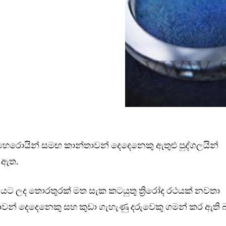
 හෙරොයින් සමඟ කාන්තාවන් දෙදෙනෙකු ඇතුළු පුද්ගලයින්
 ඇත.
ට ලද තොරතුරක් මත සැක කටයුතු ත්‍රිරෝද රථයක් නවතා
්තාවන් දෙදෙනෙකු සහ කුඩා ගැහැණු දරුවෙකු ගමන් කර ඇති