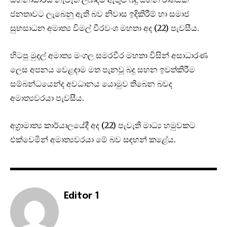
ජනතාවට ලැබෙනු ඇති බව නිවාස ඉදිකිරීම් හා සමාජ
සුභසාධන අමාත්‍ය විමල් වීරවංශ මහතා අද (22) පැවසීය.
හිටපු මුදල් අමාත්‍ය මංගල සමරවීර මහතා විසින් අසාධාරණ
ලෙස අපනය වෙළඳාම මත පැනවූ බදු සහන ඉවත්කිරීම
සම්බන්ධයෙන්ද අවධානය යොමුව තිබෙන බවද
අමාත්‍යවරයා පැවසීය.
අග්‍රාමාත්‍ය කාර්යාලයේදී අද (22) පැවැති මාධ්‍ය හමුවකට
එක්වෙමින් අමාත්‍යවරයා මේ බව සඳහන් කළේය.
Editor 1