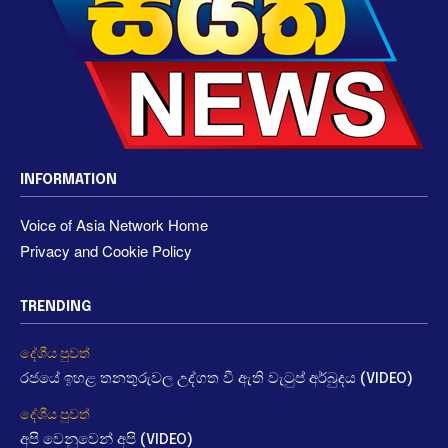
INFORMATION
Voice of Asia Network Home
Privacy and Cookie Policy
TRENDING
දේශීය පුවත්
රජයේ ඉහළ තනතුරුවල උද්ගත වී ඇති වැටුප් අර්බුදය (VIDEO)
දේශීය පුවත්
අපි වෙනුවෙන් අපි (VIDEO)