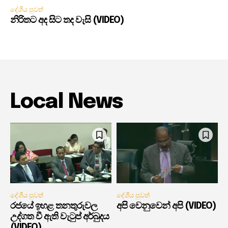
දේශීය පුවත්
නිරිතට අද සිට තද වැසි (VIDEO)
Local News
දේශීය පුවත්
දේශීය පුවත්
රජයේ ඉහළ තනතුරුවල
අපි වෙනුවෙන් අපි (VIDEO)
උද්ගත වී ඇති වැටුප් අර්බුදය
(VIDEO)