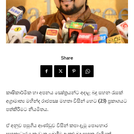
Share
කෘෂිකාර්මික හා අපනය ක්‍ෂේත්‍රයන්ට අදාළ බදු සහන රැසක්
අග්‍රාමාත්‍ය මහින්ද රාජපක්‍ෂ මහතා විසින් හෙට (23) ප්‍රකාශයට
පත්කිරීමට නියමිතය.
ඒ අනුව පසුගිය ආණ්ඩුව විසින් කපා දැමූ පොහොර
සහනාධාරය නැවැත ලබාදීම ඇතුළු බදු සහන රාශියක්