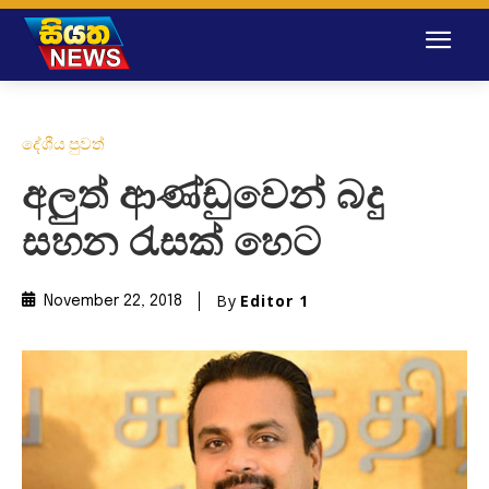
දේශීය පුවත්
අලුත් ආණ්ඩුවෙන් බදු
සහන රැසක් හෙට
By
Editor 1
November 22, 2018