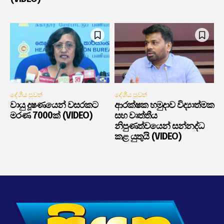
දේශීය පුවත්
දේශීය පුවත්
වායු දූෂණයෙන් වසරකට
ආරක්ෂක හමුදාව විද්‍යාත්මක
මරණ 7000ක් (VIDEO)
සහ වෘත්තීය
නිපුණත්වයෙන් සන්නද්ධ
කළ යුතුයි (VIDEO)