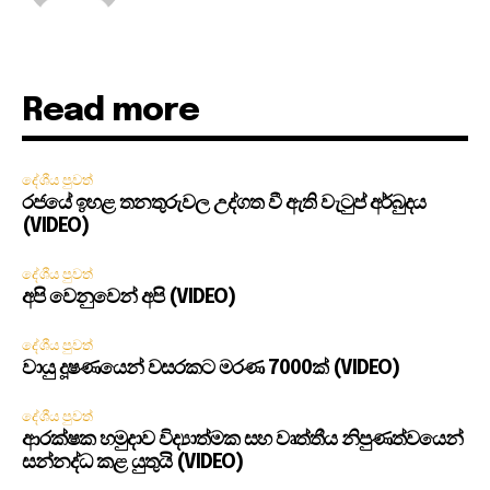
Read more
දේශීය පුවත්
රජයේ ඉහළ තනතුරුවල උද්ගත වී ඇති වැටුප් අර්බුදය
(VIDEO)
දේශීය පුවත්
අපි වෙනුවෙන් අපි (VIDEO)
දේශීය පුවත්
වායු දූෂණයෙන් වසරකට මරණ 7000ක් (VIDEO)
දේශීය පුවත්
ආරක්ෂක හමුදාව විද්‍යාත්මක සහ වෘත්තීය නිපුණත්වයෙන්
සන්නද්ධ කළ යුතුයි (VIDEO)