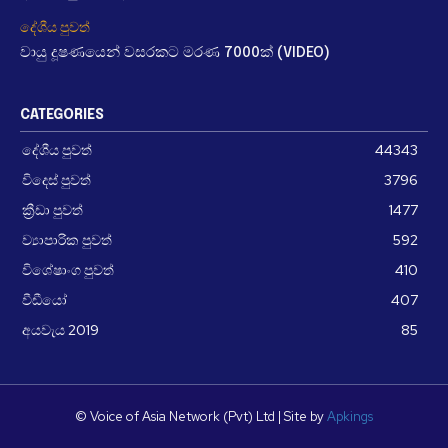
දේශීය පුවත්
වායු දූෂණයෙන් වසරකට මරණ 7000ක් (VIDEO)
CATEGORIES
දේශීය පුවත්
44343
විදෙස් පුවත්
3796
ක්‍රීඩා පුවත්
1477
ව්‍යාපාරික පුවත්
592
විශේෂාංග පුවත්
410
වීඩීයෝ
407
අයවැය 2019
85
© Voice of Asia Network (Pvt) Ltd | Site by
Apkings