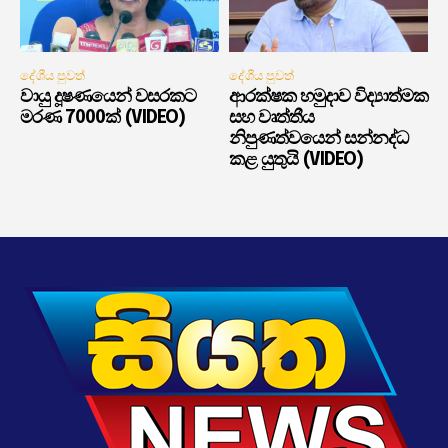
දේශීය පුවත්
දේශීය පුවත්
වායු දූෂණයෙන් වසරකට
ආරක්ෂක හමුදාව විද්‍යාත්මක
මරණ 7000ක් (VIDEO)
සහ වෘත්තීය
නිපුණත්වයෙන් සන්නද්ධ
කළ යුතුයි (VIDEO)