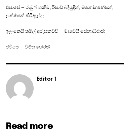
එජාපේ – රාවුෆ් හකීම්, රිෂාඩ් බදියුදීන්, මනෝගනේෂන්,
ලක්ෂ්මන් කිරිඇල්ල
ඉලංකෙයි තමිල් අරුසකච්චි – මාවෙයි සේනාධිරාජා
ජවිපෙ – විජිත හේරත්
Editor 1
Read more