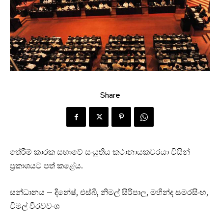
Share
තේරීම් කාරක සභාවේ සංයුතිය කථානායකවරයා විසින්
ප්‍රකාශයට පත් කළේය.
සන්ධානය – දිනේෂ්, එස්බී, නිමල් සිරිපාල, මහින්ද සමරසිංහ,
විමල් වීරවවංශ