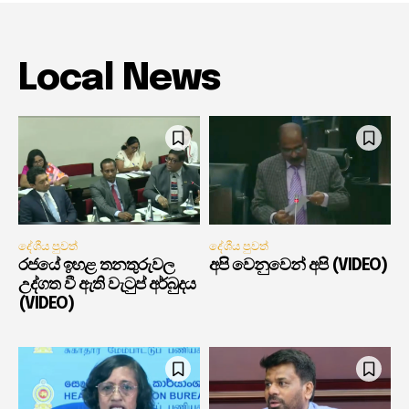
Local News
දේශීය පුවත්
දේශීය පුවත්
රජයේ ඉහළ තනතුරුවල
අපි වෙනුවෙන් අපි (VIDEO)
උද්ගත වී ඇති වැටුප් අර්බුදය
(VIDEO)