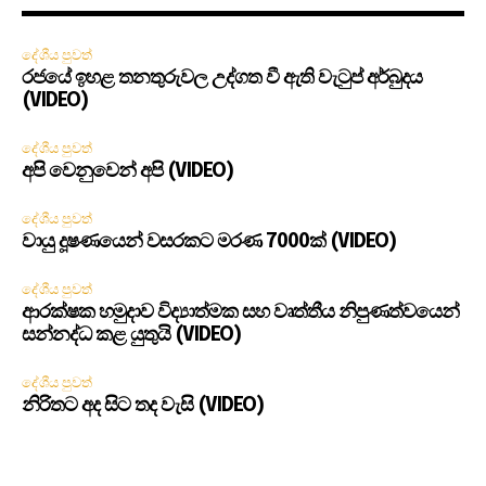
දේශීය පුවත්
රජයේ ඉහළ තනතුරුවල උද්ගත වී ඇති වැටුප් අර්බුදය
(VIDEO)
දේශීය පුවත්
අපි වෙනුවෙන් අපි (VIDEO)
දේශීය පුවත්
වායු දූෂණයෙන් වසරකට මරණ 7000ක් (VIDEO)
දේශීය පුවත්
ආරක්ෂක හමුදාව විද්‍යාත්මක සහ වෘත්තීය නිපුණත්වයෙන්
සන්නද්ධ කළ යුතුයි (VIDEO)
දේශීය පුවත්
නිරිතට අද සිට තද වැසි (VIDEO)