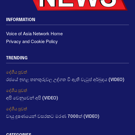
INFORMATION
Voice of Asia Network Home
Privacy and Cookie Policy
TRENDING
දේශීය පුවත්
රජයේ ඉහළ තනතුරුවල උද්ගත වී ඇති වැටුප් අර්බුදය (VIDEO)
දේශීය පුවත්
අපි වෙනුවෙන් අපි (VIDEO)
දේශීය පුවත්
වායු දූෂණයෙන් වසරකට මරණ 7000ක් (VIDEO)