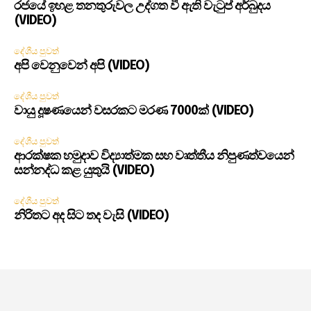
රජයේ ඉහළ තනතුරුවල උද්ගත වී ඇති වැටුප් අර්බුදය
(VIDEO)
දේශීය පුවත්
අපි වෙනුවෙන් අපි (VIDEO)
දේශීය පුවත්
වායු දූෂණයෙන් වසරකට මරණ 7000ක් (VIDEO)
දේශීය පුවත්
ආරක්ෂක හමුදාව විද්‍යාත්මක සහ වෘත්තීය නිපුණත්වයෙන්
සන්නද්ධ කළ යුතුයි (VIDEO)
දේශීය පුවත්
නිරිතට අද සිට තද වැසි (VIDEO)