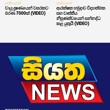
දේශීය පුවත්
දේශීය පුවත්
වායු දූෂණයෙන් වසරකට
ආරක්ෂක හමුදාව විද්‍යාත්මක
මරණ 7000ක් (VIDEO)
සහ වෘත්තීය
නිපුණත්වයෙන් සන්නද්ධ
කළ යුතුයි (VIDEO)