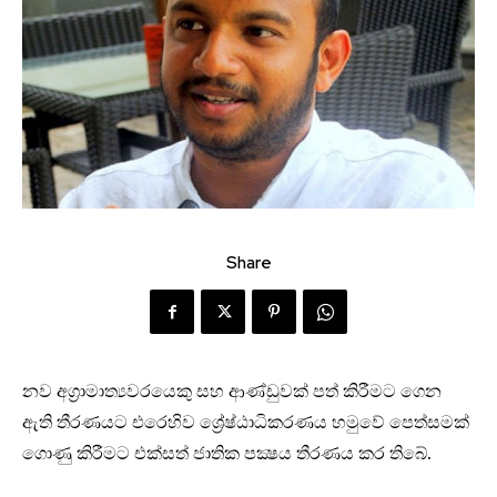
Share
නව අග‍්‍රාමාත්‍යවරයෙකු සහ ආණ්ඩුවක් පත් කිරීමට ගෙන
ඇති තීරණයට එරෙහිව ශ්‍රේෂ්ඨාධිකරණය හමුවේ පෙත්සමක්
ගොණු කිරීමට එක්සත් ජාතික පක්‍ෂය තීරණය කර තිබේ.