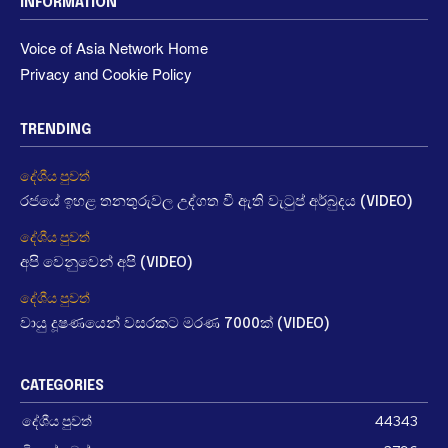
INFORMATION
Voice of Asia Network Home
Privacy and Cookie Policy
TRENDING
දේශීය පුවත්
රජයේ ඉහළ තනතුරුවල උද්ගත වී ඇති වැටුප් අර්බුදය (VIDEO)
දේශීය පුවත්
අපි වෙනුවෙන් අපි (VIDEO)
දේශීය පුවත්
වායු දූෂණයෙන් වසරකට මරණ 7000ක් (VIDEO)
CATEGORIES
දේශීය පුවත්
44343