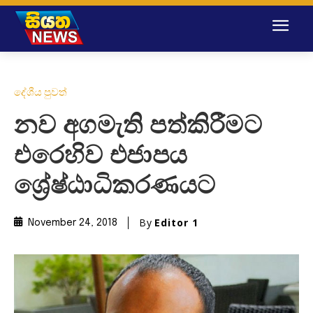
දේශීය පුවත්
නව අගමැති පත්කිරීමට
එරෙහිව එජාපය
ශ්‍රේෂ්ඨාධිකරණයට
By
Editor 1
November 24, 2018