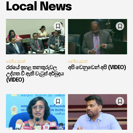
Local News
දේශීය පුවත්
දේශීය පුවත්
රජයේ ඉහළ තනතුරුවල
අපි වෙනුවෙන් අපි (VIDEO)
උද්ගත වී ඇති වැටුප් අර්බුදය
(VIDEO)