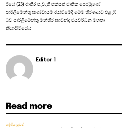
ඊයේ (23) රාති‍්‍ර පැවැති එක්සත් ජාතික පෙරමුණේ
පාර්ලිමේන්තු කණ්ඩායම් රැස්වීමේදී මෙම තීරණයට එළැඹි
බව පාර්ලිමේන්තු මන්තී‍්‍ර කාවින්ද ජයවර්ධන මහතා
කියාසිටියේය.
Editor 1
Read more
දේශීය පුවත්