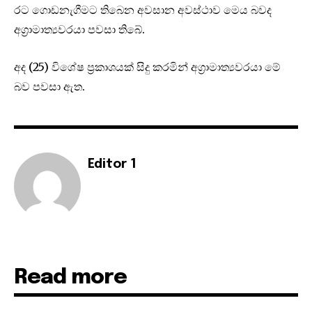
රට ගොඩනැගීමට තිබෙන අවසාන අවස්ථාව මෙය බවද
අග්‍රාමාත්‍යවරයා පවසා තිබේ.
අද (25) විශේෂ ප්‍රකාශයක් සිදු කරමින් අග්‍රාමාත්‍යවරයා මේ
බව පවසා ඇත.
Editor 1
Read more