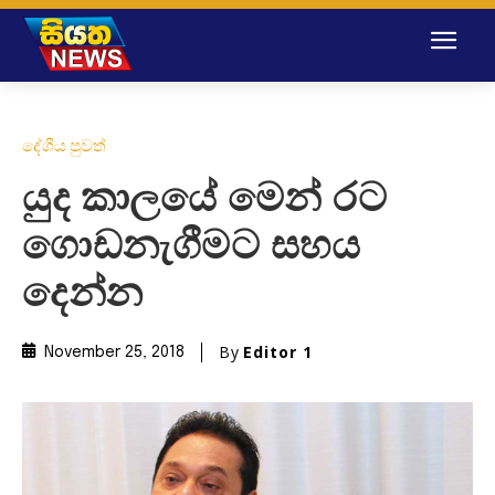
දේශීය පුවත්
යුද කාලයේ මෙන් රට
ගොඩනැගීමට සහය
දෙන්න
By
Editor 1
November 25, 2018