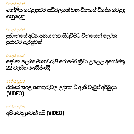
විදෙස් පුවත්
ගෝලීය වෙළඳාමට සවිබලයක් වන චීනයේ විදේශ වෙළඳ
ගනුදෙනු
විදෙස් පුවත්
සුඩානයේ අධ්‍යාපනය නගාසිටුවීමට චීනයෙන් ලෝක
ප්‍රජාවට ඇරයුමක්
විදෙස් පුවත්
දෙවන ලෝක මානවරූපී රොබෝ ක්‍රීඩා උලෙළ අගෝස්තු
22 වැනිදා බෙයිජිංහිදී
දේශීය පුවත්
රජයේ ඉහළ තනතුරුවල උද්ගත වී ඇති වැටුප් අර්බුදය
(VIDEO)
දේශීය පුවත්
අපි වෙනුවෙන් අපි (VIDEO)