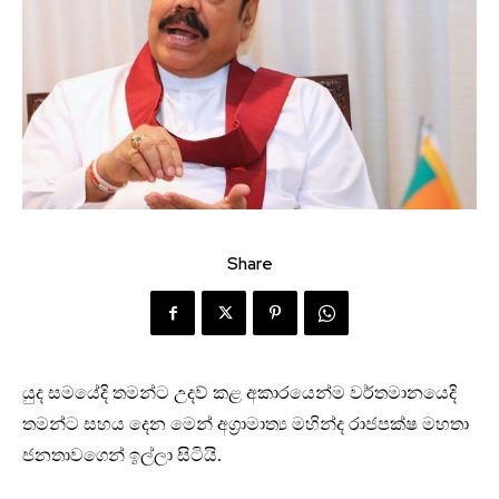
Share
යුද සමයේදි තමන්ට උදව් කළ අකාරයෙන්ම වර්තමානයෙදි
තමන්ට සහය දෙන මෙන් අග්‍රාමාත්‍ය මහින්ද රාජපක්ෂ මහතා
ජනතාවගෙන් ඉල්ලා සිටියි.