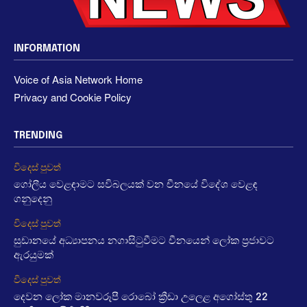
INFORMATION
Voice of Asia Network Home
Privacy and Cookie Policy
TRENDING
විදෙස් පුවත්
ගෝලීය වෙළඳාමට සවිබලයක් වන චීනයේ විදේශ වෙළඳ
ගනුදෙනු
විදෙස් පුවත්
සුඩානයේ අධ්‍යාපනය නගාසිටුවීමට චීනයෙන් ලෝක ප්‍රජාවට
ඇරයුමක්
විදෙස් පුවත්
දෙවන ලෝක මානවරූපී රොබෝ ක්‍රීඩා උලෙළ අගෝස්තු 22