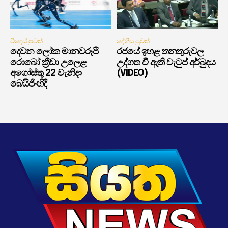
විදෙස් පුවත්
දේශීය පුවත්
දෙවන ලෝක මානවරූපී
රජයේ ඉහළ තනතුරුවල
රොබෝ ක්‍රීඩා උලෙළ
උද්ගත වී ඇති වැටුප් අර්බුදය
අගෝස්තු 22 වැනිදා
(VIDEO)
බෙයිජිංහිදී