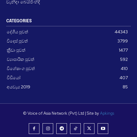
වැනිදා බෙයිජිංහිදී
CATEGORIES
දේශීය පුවත්
44343
විදෙස් පුවත්
3799
ක්‍රීඩා පුවත්
1477
ව්‍යාපාරික පුවත්
592
විශේෂාංග පුවත්
410
වීඩීයෝ
407
අයවැය 2019
85
© Voice of Asia Network (Pvt) Ltd | Site by
Apkings