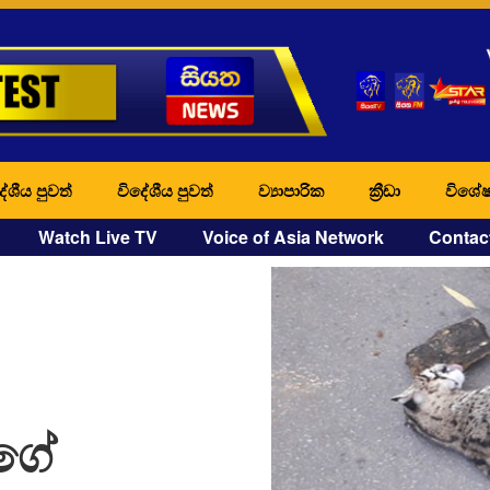
ේශීය පුවත්
විදේශීය පුවත්
ව්‍යාපාරික
ක්‍රීඩා
විශේෂ
Watch Live TV
Voice of Asia Network
Contac
ුගේ