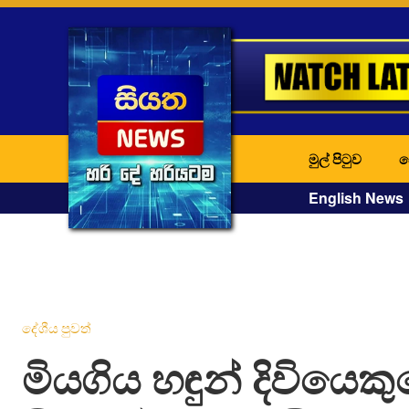
මුල් පිටුව
ද
English News
දේශීය පුවත්
මියගිය හඳුන් දිවියෙක