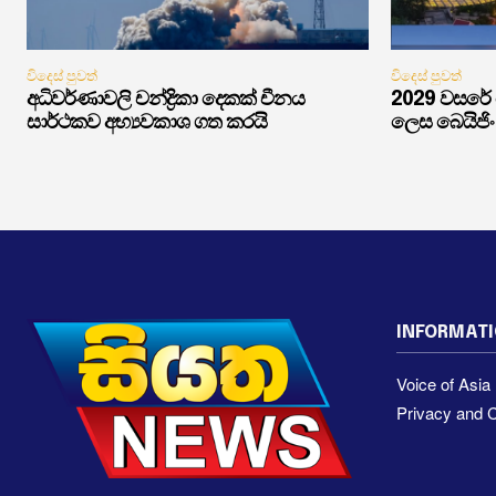
විදෙස් පුවත්
විදෙස් පුවත්
අධිවර්ණාවලි චන්ද්‍රිකා දෙකක් චීනය
2029 වසරේ
සාර්ථකව අභ්‍යවකාශ ගත කරයි
ලෙස බෙයිජි
INFORMAT
Voice of Asi
Privacy and C