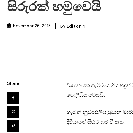
සිරුරක් හමුවෙයි
By
Editor 1
November 26, 2018
Share
වාහනයක ගැටි මිය ගිය හඳුන් ද
පොලිසිය පවසයි.
හැටන් නුවරඑලිය ප්‍රධාන ම
දිවියාගේ සිරුර හමු වි ඇත.