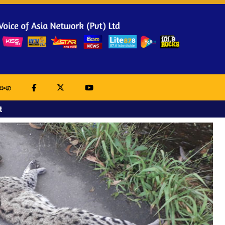
ාංග
t