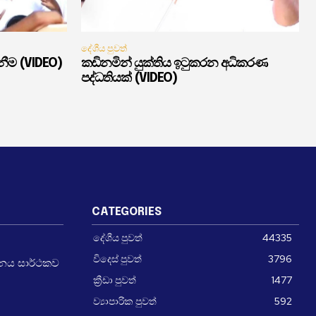
දේශීය පුවත්
ැනීම (VIDEO)
කඩිනමින් යුක්තිය ඉටුකරන අධිකරණ
පද්ධතියක් (VIDEO)
CATEGORIES
දේශීය පුවත්
44335
විදෙස් පුවත්
3796
චීනය සාර්ථකව
ක්‍රීඩා පුවත්
1477
ව්‍යාපාරික පුවත්
592