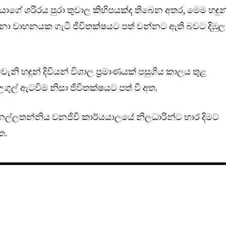
වියාගේ ශරිරය පුරා තුවාල කිහිපයක්ද තිබෙන අතර, මෙම හඳුන
න්නා වාහනයක ගැටි ජිවිතක්ෂයට පත් වන්නට ඇති බවට දිඹුල
වැනි හඳුන් දිවියන් විශාල ප්‍රමාණයක් පසුගිය කාලය තුළ
ුල් ඇටවිම නිසා ජිවිතක්ෂයට පත් වී අත.
ුර නල්ලතන්නිය වනජිවි කාර්යයාලයේ නිලධාරින්ට භාර දිමට
ත.