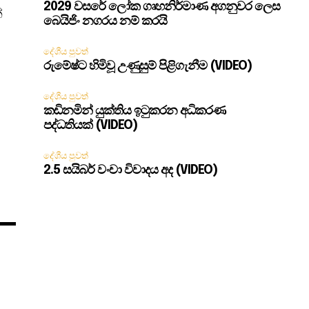
2029 වසරේ ලෝක ගෘහනිර්මාණ අගනුවර ලෙස
්
බෙයිජිං නගරය නම් කරයි
දේශීය පුවත්
රුමේෂ්ට හිමිවූ උණුසුම් පිළිගැනීම (VIDEO)
දේශීය පුවත්
කඩිනමින් යුක්තිය ඉටුකරන අධිකරණ
පද්ධතියක් (VIDEO)
දේශීය පුවත්
2.5 සයිබර් වංචා විවාදය අද (VIDEO)