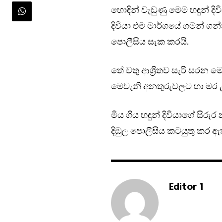
හොඳින් වැඩුණු මෙම හඳුන් දි
දිවියා එම මාර්ගයේ ගමන් ග
පොලීසිය සැක කරයි.
තේ වතු ආශ්‍රිතව සැරි සරන මෙ
මෙවැනි අනතුරුවලට හා මර උග
මිය ගිය හඳුන් දිවියාගේ සිර
දිඹුල පොලීසිය කටයුතු කර ඇ
Editor 1