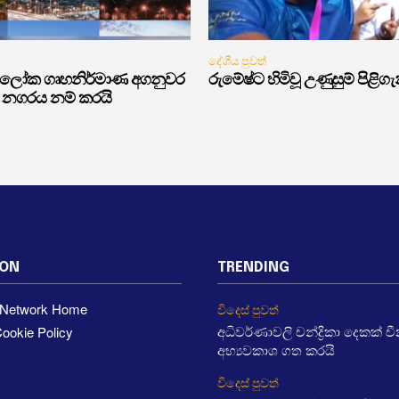
දේශීය පුවත්
 ලෝක ගෘහනිර්මාණ අගනුවර
රුමේෂ්ට හිමිවූ උණුසුම් පිළිග
ං නගරය නම් කරයි
ION
TRENDING
a Network Home
විදෙස් පුවත්
ookie Policy
අධිවර්ණාවලි චන්ද්‍රිකා දෙකක් 
අභ්‍යවකාශ ගත කරයි
විදෙස් පුවත්