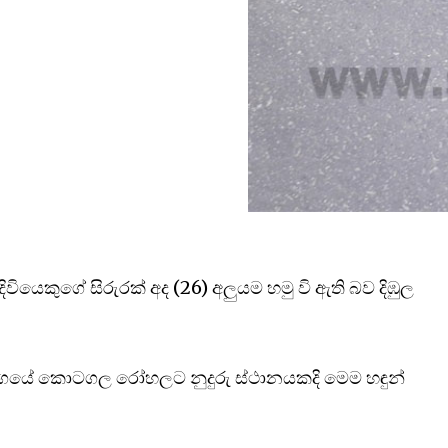
ිවියෙකුගේ සිරුරක් අද (26) අලුයම හමු වි ඇති බව දිඹුල
ාර්ගයේ කොටගල රෝහලට නුදුරු ස්ථානයකදි මෙම හඳුන්