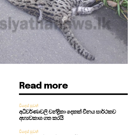
Read more
විදෙස් පුවත්
අධිවර්ණාවලි චන්ද්‍රිකා දෙකක් චීනය සාර්ථකව
අභ්‍යවකාශ ගත කරයි
විදෙස් පුවත්