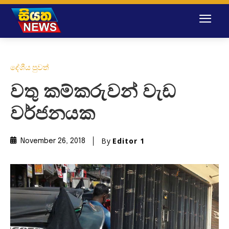
දේශීය පුවත්
වතු කම්කරුවන් වැඩ
වර්ජනයක
By
Editor 1
November 26, 2018