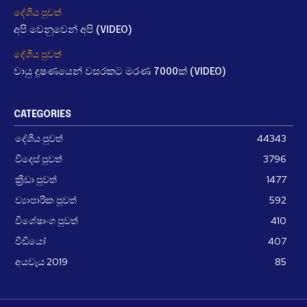
දේශීය පුවත්
අපි වෙනුවෙන් අපි (VIDEO)
දේශීය පුවත්
වායු දූෂණයෙන් වසරකට මරණ 7000ක් (VIDEO)
CATEGORIES
දේශීය පුවත්
44343
විදෙස් පුවත්
3796
ක්‍රීඩා පුවත්
1477
ව්‍යාපාරික පුවත්
592
විශේෂාංග පුවත්
410
වීඩීයෝ
407
අයවැය 2019
85