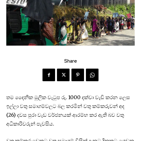
Share
තම දෛනික මුලික වැටුප රු. 1000 දක්වා වැඩි කරන ලෙස
ඉල්ලා වතු සමාගම්වලට බල කරමින් වතු කම්කරුවන් අද
(26) දවස පුරා වැඩ වර්ජනයක් ආරම්භ කර ඇති බව වතු
අධිකාරිවරුන් පැවසිය.
වතු කම්කරුවෙකුට වතු සමාගම් විසින් දැනට දිනකට ගෙවන