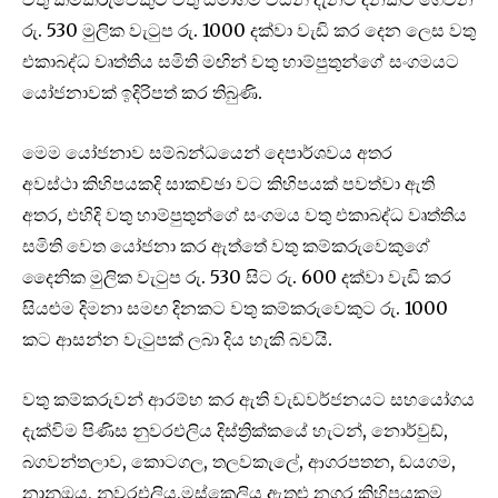
රු. 530 මුලික වැටුප රු. 1000 දක්වා වැඩි කර දෙන ලෙස වතු
එකාබද්ධ වෘත්තිය සමිති මඟින් වතු හාම්පුතුන්ගේ සංගමයට
යෝජනාවක් ඉදිරිපත් කර තිබුණි.
මෙම යෝජනාව සම්බන්ධයෙන් දෙපාර්ශවය අතර
අවස්ථා කිහිපයකදි සාකච්ඡා වට කිහිපයක් පවත්වා ඇති
අතර, එහිදි වතු හාම්පුතුන්ගේ සංගමය වතු එකාබද්ධ වෘත්තිය
සමිති වෙත යෝජනා කර ඇත්තේ වතු කම්කරුවෙකුගේ
දෛනික මුලික වැටුප රු. 530 සිට රු. 600 දක්වා වැඩි කර
සියළුම දිමනා සමඟ දිනකට වතු කම්කරුවෙකුට රු. 1000
කට ආසන්න වැටුපක් ලබා දිය හැකි බවයි.
වතු කම්කරුවන් ආරම්භ කර ඇති වැඩවර්ජනයට සහයෝගය
දැක්විම පිණිස නුවරඑලිය දිස්ත්‍රික්කයේ හැටන්, නොර්වුඩ්,
බගවන්තලාව, කොටගල, තලවකැලේ, ආගරපතන, ඩයගම,
නානුඔය, නුවරඑලිය,මස්කෙලිය ඇතුළු නගර කිහිපයකම