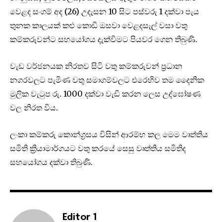
වෙළද සංගම් අද (26) උදැසන 10 සිට පස්වරු 1 දක්වා පැය
තුනක කාලයක් කළු කොඩි ඔසවා වෙළදසැල් වසා වතු
කම්කරුවන්ට සහයෝගය දැක්විමට පියවර ගෙන තිබුණි.
වැඩ වර්ජනයක නිරතව සිටි වතු කම්කරුවන් ප්‍රධාන
නගරවලට පැමිණ වතු සමාගම්වලට එරෙහිව තම දෛනික
මුලික වැටුප රු. 1000 දක්වා වැඩි කරන ලෙස උද්ඝෝෂණ
වල නිරත විය.
ලංකා කම්කරු කොන්ග්‍රසය විසින් ආරම්භ කල මෙම වෘත්තිය
සමිති ක්‍රියාමාර්ගයට වතු කරයේ සෙසු වෘත්තිය සමිතිද
සහයෝගය දක්වා තිබුණි.
Editor 1