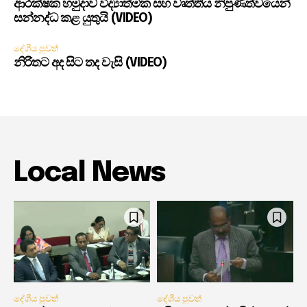
ආරක්ෂක හමුදාව විද්‍යාත්මක සහ වෘත්තීය නිපුණත්වයෙන්
සන්නද්ධ කළ යුතුයි (VIDEO)
දේශීය පුවත්
නිරිතට අද සිට තද වැසි (VIDEO)
Local News
දේශීය පුවත්
දේශීය පුවත්