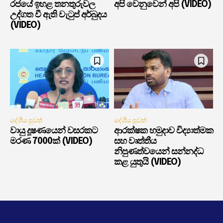
රජයේ ඉහළ තනතුරුවල
අපි වෙනුවෙන් අපි (VIDEO)
උද්ගත වී ඇති වැටුප් අර්බුදය
(VIDEO)
දේශීය පුවත්
දේශීය පුවත්
වායු දූෂණයෙන් වසරකට
ආරක්ෂක හමුදාව විද්‍යාත්මක
මරණ 7000ක් (VIDEO)
සහ වෘත්තීය
නිපුණත්වයෙන් සන්නද්ධ
කළ යුතුයි (VIDEO)