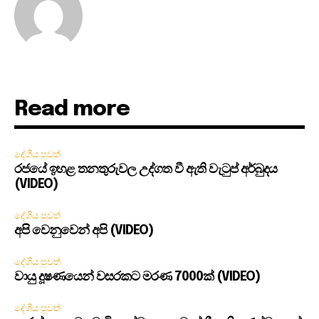
Read more
දේශීය පුවත්
රජයේ ඉහළ තනතුරුවල උද්ගත වී ඇති වැටුප් අර්බුදය
(VIDEO)
දේශීය පුවත්
අපි වෙනුවෙන් අපි (VIDEO)
දේශීය පුවත්
වායු දූෂණයෙන් වසරකට මරණ 7000ක් (VIDEO)
දේශීය පුවත්