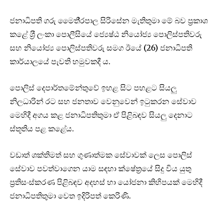
ජනාධිපති ගරු මෛතී‍්‍රපාල සිරිසේන මැතිතුමා මේ බව ප‍්‍රකාශ
කළේ ශ‍්‍රී ලංකා පොලීසියේ ජ්‍යෙෂ්ඨ නියෝජ්‍ය පොලිස්පතිවරු
සහ නියෝජ්‍ය පොලිස්පතිවරු සමග ඊයේ (26) ජනාධිපති
කාර්යාලයේ පැවති හමුවකදී ය.
පොලිස් දෙපාර්තමේන්තුවේ ඉහළ සිට පහළට සියලු
නිලධාරින් රට සහ ජනතාව වෙනුවෙන් ඉටුකරන සේවාව
මෙහිදී අගය කළ ජනාධිපතිතුමා ඒ පිළිබඳව සියලු දෙනාට
ස්තූතිය පළ කළේය.
වඩාත් ශක්තිමත් සහ ගුණාත්මක සේවාවක් ලෙස පොලිස්
සේවාව පවත්වාගෙන යාම සඳහා ක්ෂේත‍්‍රයේ සිදු විය යුතු
ප‍්‍රතිසංස්කරණ පිළිබඳව අදහස් හා යෝජනා කිහිපයක් මෙහිදී
ජනාධිපතිතුමා වෙත ඉදිරිපත් කෙරිණි.