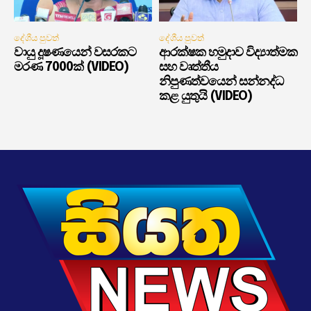
දේශීය පුවත්
දේශීය පුවත්
වායු දූෂණයෙන් වසරකට
ආරක්ෂක හමුදාව විද්‍යාත්මක
මරණ 7000ක් (VIDEO)
සහ වෘත්තීය
නිපුණත්වයෙන් සන්නද්ධ
කළ යුතුයි (VIDEO)