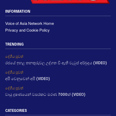
INFORMATION
Voice of Asia Network Home
Privacy and Cookie Policy
TRENDING
දේශීය පුවත්
රජයේ ඉහළ තනතුරුවල උද්ගත වී ඇති වැටුප් අර්බුදය (VIDEO)
දේශීය පුවත්
අපි වෙනුවෙන් අපි (VIDEO)
දේශීය පුවත්
වායු දූෂණයෙන් වසරකට මරණ 7000ක් (VIDEO)
CATEGORIES