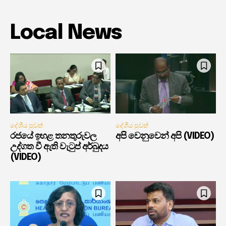
Local News
දේශීය පුවත්
දේශීය පුවත්
රජයේ ඉහළ තනතුරුවල
අපි වෙනුවෙන් අපි (VIDEO)
උද්ගත වී ඇති වැටුප් අර්බුදය
(VIDEO)