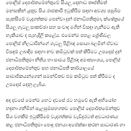
පොලිස් දෙපාර්තමේන්තුවේ සියලු දෙනාට තෘප්තිමත්
මනසකින් යුතුව සිය රාජකාරී ඉටුකිරීම සඳහා අවශ්‍ය පසුබිම
සැකසීමේ වැදගත්කම පෙන්වා දුන් ජනාධිපතිතුමා, ක්ෂේත‍්‍රයේ
සියලූ ගැටලු සාකච්ඡා සහ සංවාද මගින් විසඳා ගැනීමට ඇති
හැකියාව ද පැහැදිලි කළේය. එමෙන්ම පහළ ශ්‍රේණිවල
පොලිස් නිලධාරින්ගේ ගැටලු පිළිබඳ සොයා බලමින් ඒවාට
විසඳුම් ලබාදීම සඳහා නව කමිටුවක් පත් කිරීමට උපදෙස් දුන්
ජනාධිපතිතුමා නීතිය හා සාමය පිළිබඳ අමාත්‍යාංශය, පොලිස්
දෙපාර්තමේන්තුව සහ ජනාධිපති කාර්යාලයේ
සාමාජිකයන්ගෙන් සමන්විතව එම කමිටුව පත් කිරීමට ද
උපදෙස් දෙනු ලැබීය.
අද දවසේ මෙන්ම හෙට දවසේ රට හමුවේ ඇති අභියෝග
හඳුනා ගනිමින් සැලසුම්සහගතව පොලිස් දෙපාර්තමේන්තුව
සිය වගකීම් ඉටුකිරීමේ වැදගත්කම වැඩිදුරටත් අවධාරණය
කළ ජනාධිපතිතුමා පොදු ජනයා අපේක්ෂා කරන සාධාරණ හා