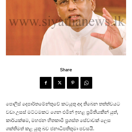
Share
පොලිස් දෙපාර්තමේන්තුවේ කටයුතු අද තිබෙන තත්ත්වයට
වඩා උසස් මට්ටමකට ගෙන එමින් ඉහළ ප‍්‍රමිතියකින් යුත්,
කාර්යක්ෂම, මහජන හිතකාමී ප‍්‍රශස්ත සේවාවක් ලෙස
ශක්තිමත් කළ යුතු බව ජනාධිපතිතුමා පවසයි.