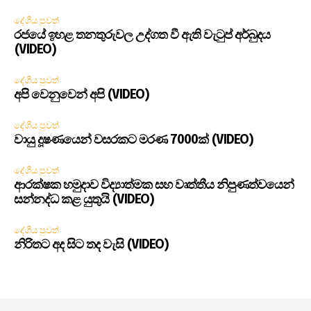
දේශීය පුවත්
රජයේ ඉහළ තනතුරුවල උද්ගත වී ඇති වැටුප් අර්බුදය
(VIDEO)
දේශීය පුවත්
අපි වෙනුවෙන් අපි (VIDEO)
දේශීය පුවත්
වායු දූෂණයෙන් වසරකට මරණ 7000ක් (VIDEO)
දේශීය පුවත්
ආරක්ෂක හමුදාව විද්‍යාත්මක සහ වෘත්තීය නිපුණත්වයෙන්
සන්නද්ධ කළ යුතුයි (VIDEO)
දේශීය පුවත්
නිරිතට අද සිට තද වැසි (VIDEO)