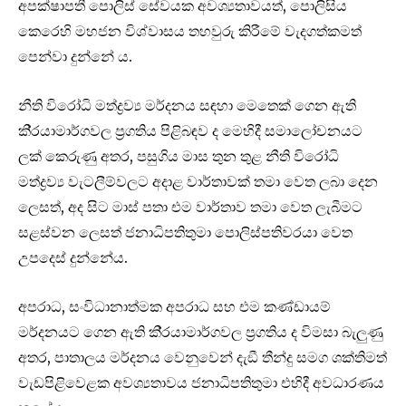
අපක්ෂාපතී පොලිස් සේවයක අවශ්‍යතාවයත්, පොලිසිය
කෙරෙහි මහජන විශ්වාසය තහවුරු කිරීමේ වැදගත්කමත්
පෙන්වා දුන්නේ ය.
නීති විරෝධි මත්ද්‍රව්‍ය මර්දනය සඳහා මෙතෙක් ගෙන ඇති
කි‍්‍රයාමාර්ගවල ප‍්‍රගතිය පිළිබඳව ද මෙහිදී සමාලෝචනයට
ලක් කෙරුණු අතර, පසුගිය මාස තුන තුළ නීති විරෝධි
මත්ද්‍රව්‍ය වැටලීම්වලට අදාළ වාර්තාවක් තමා වෙත ලබා දෙන
ලෙසත්, අද සිට මාස් පතා එම වාර්තාව තමා වෙත ලැබීමට
සළස්වන ලෙසත් ජනාධිපතිතුමා පොලිස්පතිවරයා වෙත
උපදෙස් දුන්නේය.
අපරාධ, සංවිධානාත්මක අපරාධ සහ එම කණ්ඩායම්
මර්දනයට ගෙන ඇති කි‍්‍රයාමාර්ගවල ප‍්‍රගතිය ද විමසා බැලුණු
අතර, පාතාලය මර්දනය වෙනුවෙන් දැඞී තීන්දු සමග ශක්තිමත්
වැඩපිළිවෙළක අවශ්‍යතාවය ජනාධිපතිතුමා එහිදී අවධාරණය