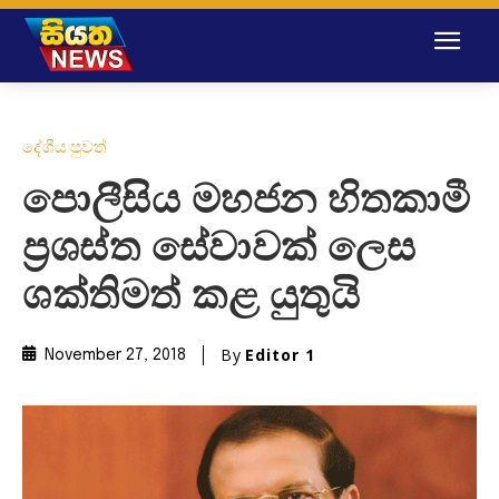
දේශීය පුවත්
පොලීසිය මහජන හිතකාමී
ප‍්‍රශස්ත සේවාවක් ලෙස
ශක්තිමත් කළ යුතුයි
By
Editor 1
November 27, 2018