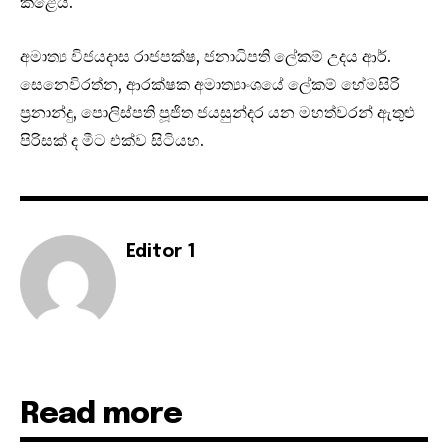
කළේය.
අමාත්‍ය විජයදාස රාජපක්ෂ, ජනාධිපති ලේකම් උදය ආර්.
සෙනෙවිරත්න, ආරක්ෂක අමාත්‍යාංශයේ ලේකම් හේමසිරි
ප‍්‍රනාන්දු, පොලිස්පති පූජිත ජයසුන්දර යන මහත්වරන් ඇතුළු
පිරිසක් ද මීට එක්ව සිටියහ.
Editor 1
Read more