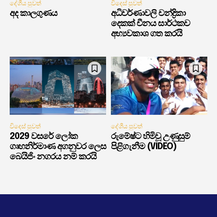
දේශීය පුවත්
විදෙස් පුවත්
අද කාලගුණය
අධිවර්ණාවලි චන්ද්‍රිකා
දෙකක් චීනය සාර්ථකව
අභ්‍යවකාශ ගත කරයි
විදෙස් පුවත්
දේශීය පුවත්
2029 වසරේ ලෝක
රුමේෂ්ට හිමිවූ උණුසුම්
ගෘහනිර්මාණ අගනුවර ලෙස
පිළිගැනීම (VIDEO)
බෙයිජිං නගරය නම් කරයි