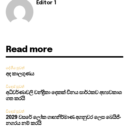
Editor 1
Read more
දේශීය පුවත්
අද කාලගුණය
විදෙස් පුවත්
අධිවර්ණාවලි චන්ද්‍රිකා දෙකක් චීනය සාර්ථකව අභ්‍යවකාශ
ගත කරයි
විදෙස් පුවත්
2029 වසරේ ලෝක ගෘහනිර්මාණ අගනුවර ලෙස බෙයිජිං
නගරය නම් කරයි