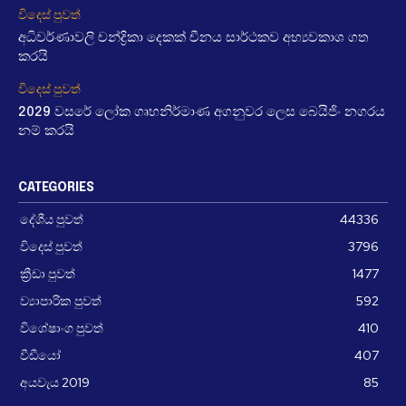
විදෙස් පුවත්
අධිවර්ණාවලි චන්ද්‍රිකා දෙකක් චීනය සාර්ථකව අභ්‍යවකාශ ගත
කරයි
විදෙස් පුවත්
2029 වසරේ ලෝක ගෘහනිර්මාණ අගනුවර ලෙස බෙයිජිං නගරය
නම් කරයි
CATEGORIES
දේශීය පුවත්
44336
විදෙස් පුවත්
3796
ක්‍රීඩා පුවත්
1477
ව්‍යාපාරික පුවත්
592
විශේෂාංග පුවත්
410
වීඩීයෝ
407
අයවැය 2019
85