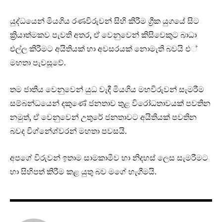
යුද්ධයෙන් මියගිය රණවිරුවන් සිහි කිරීම ග්‍රීක යුගයේ සිට
ක්‍රියාත්මකව පැවති අතර, ඒ වෙනුවෙන් කිසිවෙකුට බාධා
එල්ල කිරීමට අයිතියක් හා අවසරයක් නොමැති බවයි එ්
මහතා පැවසූ‍වේ.
තම ජාතිය වෙනුවෙන් යුධ වැදී මියගිය මහවිරුවන් සැමරීම
සම්බන්ධයෙන් දකුණේ ජනතාව තුළ විරෝධතාවයක් පවතින
නමුත්, ඒ වෙනුවෙන් උතුරේ ජනතාවට අයිතියක් පවතින
බවද විග්නේශ්වරන් මහතා පවසයි.
අපගේ විරුවන් ඉතාම සාමකාමීව හා නිදහස් ලෙස සැමරීමට
හා සිහිපත් කිරීම කළ යුතු බව මගේ හැගීමයි.