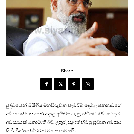
Share
යුද්ධයෙන් මියිගිය මහවිරුවන් සැමරීම දෙමළ ජනතාවගේ
අයිතියක් වන අතර අදාළ අයිතිය වැළැක්වීමට කිසිවෙකුට
අවසරයක් නොමැති බව උතුරු පළාත් හිටපු ප්‍රධාන අමාත්‍ය
සි.වි.විග්නේශ්වරන් මහතා පවසයි.