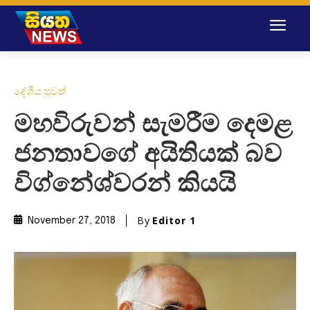
දේශීය පුවත්
මහවිරුවන් සැමරීම දෙමළ
ජනතාවගේ අයිතියක් බව
විග්නේශ්වරන් කියයි
By
Editor 1
November 27, 2018