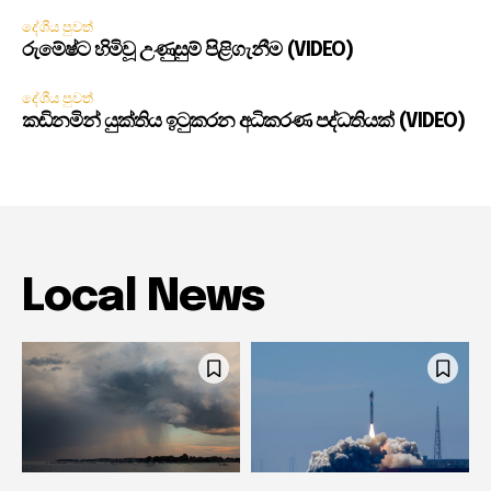
දේශීය පුවත්
රුමේෂ්ට හිමිවූ උණුසුම් පිළිගැනීම (VIDEO)
දේශීය පුවත්
කඩිනමින් යුක්තිය ඉටුකරන අධිකරණ පද්ධතියක් (VIDEO)
Local News