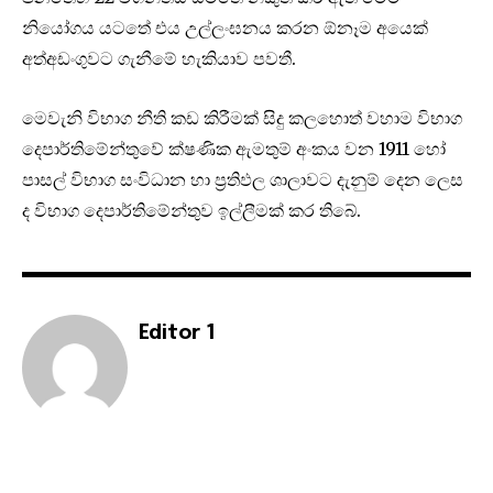
නියෝගය යටතේ එය උල්ලංඝනය කරන ඕනෑම අයෙක්
අත්අඩංගුවට ගැනීමේ හැකියාව පවතී.
මෙවැනි විභාග නීති කඩ කිරීමක් සිදු කලහොත් වහාම විභාග
දෙපාර්තිමේන්තුවේ ක්ෂණික ඇමතුම් අංකය වන 1911 හෝ
පාසල් විභාග සංවිධාන හා ප්‍රතිඵල ශාලාවට දැනුම් දෙන ලෙස
ද විභාග දෙපාර්තිමේන්තුව ඉල්ලීමක් කර තිබේ.
Editor 1