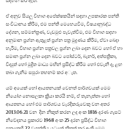
සඳහන් කර ඇත.
ඒ අනුව සියලු විභාග අපේක්ෂකයින් සඳහා උපකාරක පන්ති
සංවිධානය කිරීම, එම පන්ති මෙහෙයවීම, විෂයානුබද්ධ
දේශන, සම්මන්ත්‍රණ, වැඩමුළු පැවැත්වීම, එම විභාග සඳහා
අනුමාන ප්‍රශ්න ඇතුළත් ප්‍රශ්න පත්‍ර මුද්‍රණය කිරීම, ඒවා බෙදා
හැරීම, විභාග ප්‍රශ්න පත්‍රවල ප්‍රශ්න ලබා දෙන බවට හෝ ඒ හා
සමාන ප්‍රශ්න ලබා දෙන බවට පෝස්ටර්, බැනර්, අත්පත්‍රිකා,
විද්‍යුත් හෝ මුද්‍රිත මාධ්‍ය මඟින් ප්‍රසිද්ධ කිරීම හෝ එවැනි දෑ ළඟ
තබා ගැනීම සපුරා තහනම් කර අැත.
යම් අයෙක් හෝ ආයතනයක් වෙනත් පාර්ශවයක් මෙම
නියෝග නොසලකා ක්‍රියා කරයි නම්, ඒ තැනැත්තා හෝ
ආයතනය හෝ එම පාර්ශවය වැරදිකරුවෙකු වන අතර
2013.06.21 වන දින නිකුත් කරන ලද අංක 1816 දරණ ගැසට්
නිවේදනය ප්‍රකාරව 1968 අංක 25 දරන ප්‍රසිද්ධ විභාග
පනතෙහි 22 වගන්තිය යටතේ නිකුත් කර ඇති මෙම