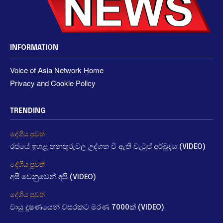
INFORMATION
Voice of Asia Network Home
Privacy and Cookie Policy
TRENDING
දේශීය පුවත්
රජයේ ඉහළ තනතුරුවල උද්ගත වී ඇති වැටුප් අර්බුදය (VIDEO)
දේශීය පුවත්
අපි වෙනුවෙන් අපි (VIDEO)
දේශීය පුවත්
වායු දූෂණයෙන් වසරකට මරණ 7000ක් (VIDEO)