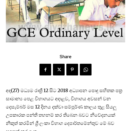
Share
අද(27) මධ්‍යම රාත්‍රී 12 සිට 2018 අධ්‍යාපන පොදු සහිතක පත්‍ර
සාමාන්‍ය පෙළ විභාගයට අදාළව, විභාගය අවසන් වන
දෙසැම්බර් මස 12 දිනය දක්වා සම්පූර්ණ කාලය තුළ සියලු
උපකාරක පන්ති තහනම් කර තිබෙන බවට නිවේදනයක්
නිකුත් කරමින් ශ්‍රී ලංකා විභාග දෙපාර්තමේන්තුව මේ බව