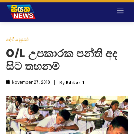
දේශීය පුවත්
O/L උපකාරක පන්ති අද
සිට තහනම්
By
Editor 1
November 27, 2018