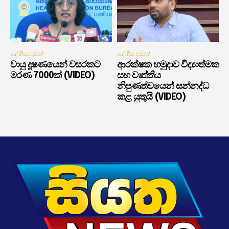
දේශීය පුවත්
දේශීය පුවත්
වායු දූෂණයෙන් වසරකට
ආරක්ෂක හමුදාව විද්‍යාත්මක
මරණ 7000ක් (VIDEO)
සහ වෘත්තීය
නිපුණත්වයෙන් සන්නද්ධ
කළ යුතුයි (VIDEO)