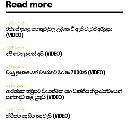
Read more
දේශීය පුවත්
රජයේ ඉහළ තනතුරුවල උද්ගත වී ඇති වැටුප් අර්බුදය
(VIDEO)
දේශීය පුවත්
අපි වෙනුවෙන් අපි (VIDEO)
දේශීය පුවත්
වායු දූෂණයෙන් වසරකට මරණ 7000ක් (VIDEO)
දේශීය පුවත්
ආරක්ෂක හමුදාව විද්‍යාත්මක සහ වෘත්තීය නිපුණත්වයෙන්
සන්නද්ධ කළ යුතුයි (VIDEO)
දේශීය පුවත්
නිරිතට අද සිට තද වැසි (VIDEO)