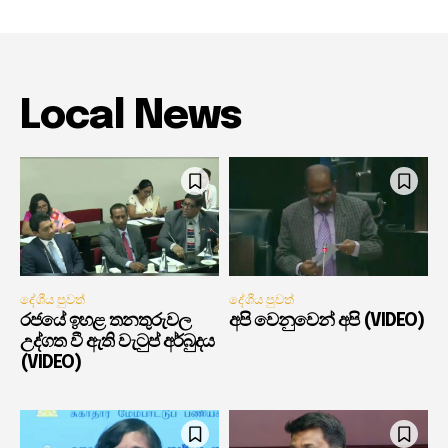
Local News
දේශීය පුවත්
දේශීය පුවත්
රජයේ ඉහළ තනතුරුවල
අපි වෙනුවෙන් අපි (VIDEO)
උද්ගත වී ඇති වැටුප් අර්බුදය
(VIDEO)