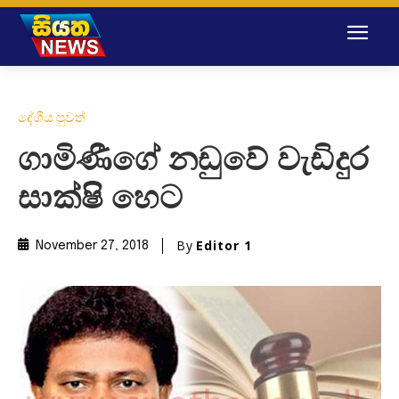
දේශීය පුවත්
ගාමිණීගේ නඩුවේ වැඩිදුර
සාක්ෂි හෙට
By
Editor 1
November 27, 2018