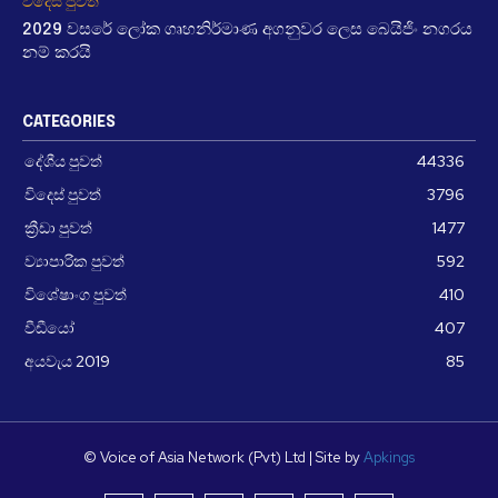
විදෙස් පුවත්
2029 වසරේ ලෝක ගෘහනිර්මාණ අගනුවර ලෙස බෙයිජිං නගරය
නම් කරයි
CATEGORIES
දේශීය පුවත්
44336
විදෙස් පුවත්
3796
ක්‍රීඩා පුවත්
1477
ව්‍යාපාරික පුවත්
592
විශේෂාංග පුවත්
410
වීඩීයෝ
407
අයවැය 2019
85
© Voice of Asia Network (Pvt) Ltd | Site by
Apkings