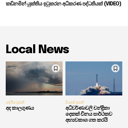
කඩිනමින් යුක්තිය ඉටුකරන අධිකරණ පද්ධතියක් (VIDEO)
Local News
දේශීය පුවත්
විදෙස් පුවත්
අද කාලගුණය
අධිවර්ණාවලි චන්ද්‍රිකා
දෙකක් චීනය සාර්ථකව
අභ්‍යවකාශ ගත කරයි