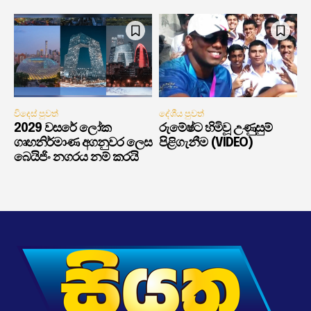
විදෙස් පුවත්
දේශීය පුවත්
2029 වසරේ ලෝක
රුමේෂ්ට හිමිවූ උණුසුම්
ගෘහනිර්මාණ අගනුවර ලෙස
පිළිගැනීම (VIDEO)
බෙයිජිං නගරය නම් කරයි