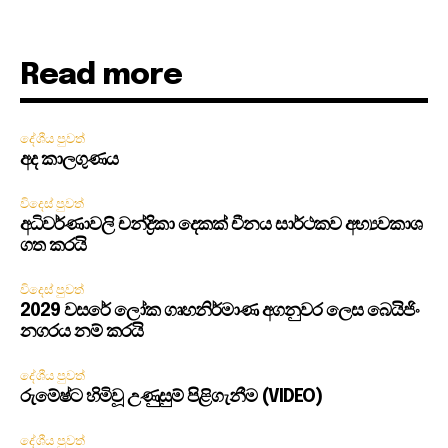
Read more
දේශීය පුවත්
අද කාලගුණය
විදෙස් පුවත්
අධිවර්ණාවලි චන්ද්‍රිකා දෙකක් චීනය සාර්ථකව අභ්‍යවකාශ
ගත කරයි
විදෙස් පුවත්
2029 වසරේ ලෝක ගෘහනිර්මාණ අගනුවර ලෙස බෙයිජිං
නගරය නම් කරයි
දේශීය පුවත්
රුමේෂ්ට හිමිවූ උණුසුම් පිළිගැනීම (VIDEO)
දේශීය පුවත්