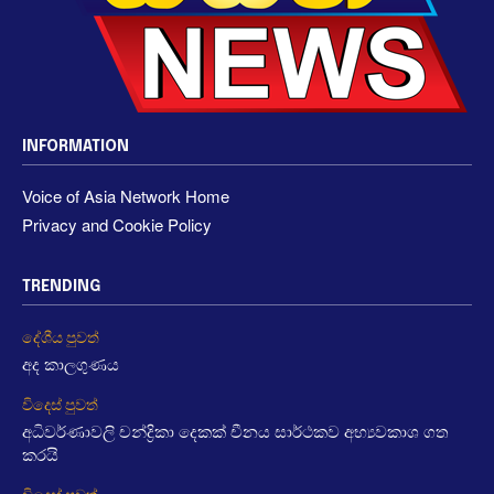
INFORMATION
Voice of Asia Network Home
Privacy and Cookie Policy
TRENDING
දේශීය පුවත්
අද කාලගුණය
විදෙස් පුවත්
අධිවර්ණාවලි චන්ද්‍රිකා දෙකක් චීනය සාර්ථකව අභ්‍යවකාශ ගත
කරයි