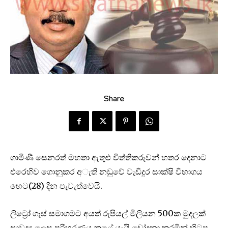
Share
ගාමිණී සෙනරත් මහතා ඇතුළු විත්තිකරුවන් හතර දෙනාට
එරෙහිව ගොනුකර අැති නඩුවේ වැඩිදුර සාක්ෂි විභාගය
හෙට(28) දින පැවැත්වෙයි.
ලිට්‍රෝ ගෑස් සමාගමට අයත් රුපියල් මිලියන 500ක මුදලක්
සාවද්‍ය ලෙස පරිහරණය කළේ යැයි චෝදනා කරමින් හිටපු