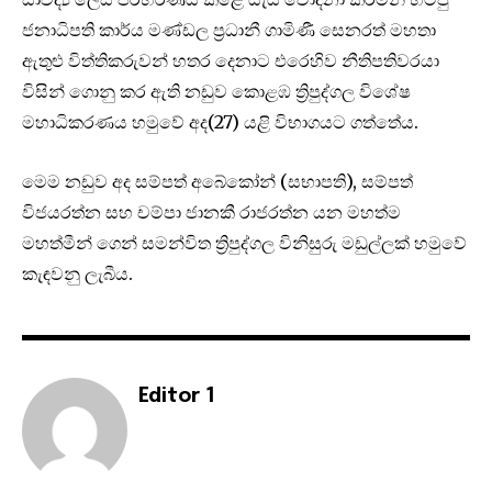
ජනාධිපති කාර්ය මණ්ඩල ප්‍රධානී ගාමිණී සෙනරත් මහතා
ඇතුළු විත්තිකරුවන් හතර දෙනාට එරෙහිව නීතිපතිවරයා
විසින් ගොනු කර ඇති නඩුව කොළඹ ත්‍රිපුද්ගල විශේෂ
මහාධිකරණය හමුවේ අද(27) යළි විභාගයට ගත්තේය.
මෙම නඩුව අද සම්පත් අබේකෝන් (සභාපති), සම්පත්
විජයරත්න සහ චම්පා ජානකී රාජරත්න යන මහත්ම
මහත්මීන් ගෙන් සමන්විත ත්‍රිපුද්ගල විනිසුරු මඩුල්ලක් හමුවේ
කැඳවනු ලැබීය.
Editor 1