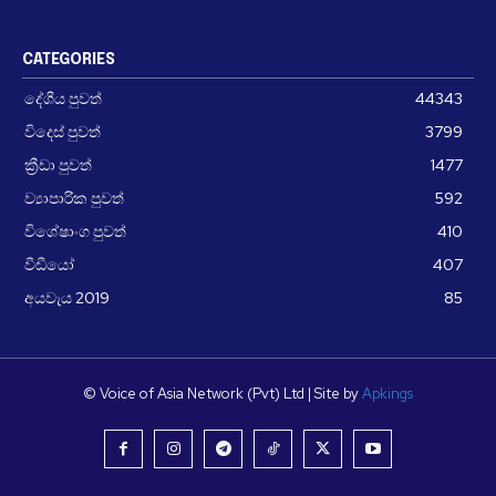
CATEGORIES
දේශීය පුවත්
44343
විදෙස් පුවත්
3799
ක්‍රීඩා පුවත්
1477
ව්‍යාපාරික පුවත්
592
විශේෂාංග පුවත්
410
වීඩීයෝ
407
අයවැය 2019
85
© Voice of Asia Network (Pvt) Ltd | Site by
Apkings