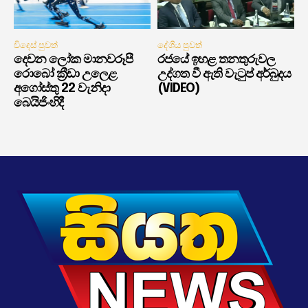
විදෙස් පුවත්
දේශීය පුවත්
දෙවන ලෝක මානවරූපී
රජයේ ඉහළ තනතුරුවල
රොබෝ ක්‍රීඩා උලෙළ
උද්ගත වී ඇති වැටුප් අර්බුදය
අගෝස්තු 22 වැනිදා
(VIDEO)
බෙයිජිංහිදී