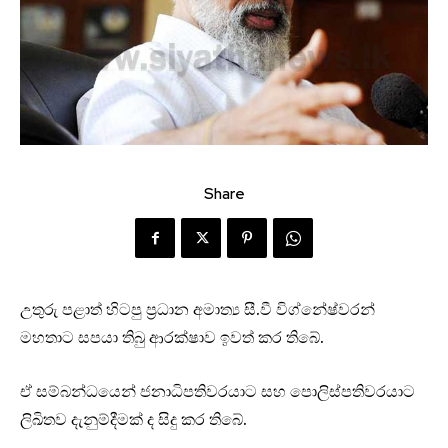
Share
උතුරු පළාත් හිටපු ප්‍රධාන අමාත්‍ය සී.වී විග්නේෂ්වරන්
මහතාට සපයා තිබු ආරක්ෂාව ඉවත් කර තිබේ.
ඒ සම්බන්ධයෙන් ජනාධිපතිවරයාට සහ පොලිස්පතිවරයාට
ලිඛිතව දැනුම්දීමක් ද සිදු කර තිබේ.