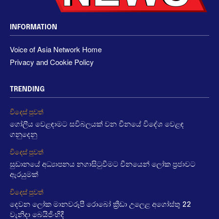
INFORMATION
Voice of Asia Network Home
Privacy and Cookie Policy
TRENDING
විදෙස් පුවත්
ගෝලීය වෙළඳාමට සවිබලයක් වන චීනයේ විදේශ වෙළඳ
ගනුදෙනු
විදෙස් පුවත්
සුඩානයේ අධ්‍යාපනය නගාසිටුවීමට චීනයෙන් ලෝක ප්‍රජාවට
ඇරයුමක්
විදෙස් පුවත්
දෙවන ලෝක මානවරූපී රොබෝ ක්‍රීඩා උලෙළ අගෝස්තු 22
වැනිදා බෙයිජිංහිදී