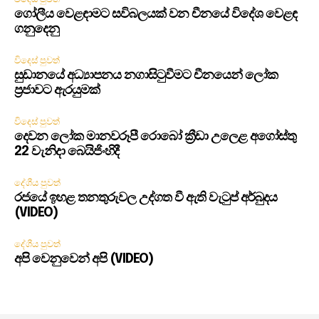
ගෝලීය වෙළඳාමට සවිබලයක් වන චීනයේ විදේශ වෙළඳ
ගනුදෙනු
විදෙස් පුවත්
සුඩානයේ අධ්‍යාපනය නගාසිටුවීමට චීනයෙන් ලෝක
ප්‍රජාවට ඇරයුමක්
විදෙස් පුවත්
දෙවන ලෝක මානවරූපී රොබෝ ක්‍රීඩා උලෙළ අගෝස්තු
22 වැනිදා බෙයිජිංහිදී
දේශීය පුවත්
රජයේ ඉහළ තනතුරුවල උද්ගත වී ඇති වැටුප් අර්බුදය
(VIDEO)
දේශීය පුවත්
අපි වෙනුවෙන් අපි (VIDEO)