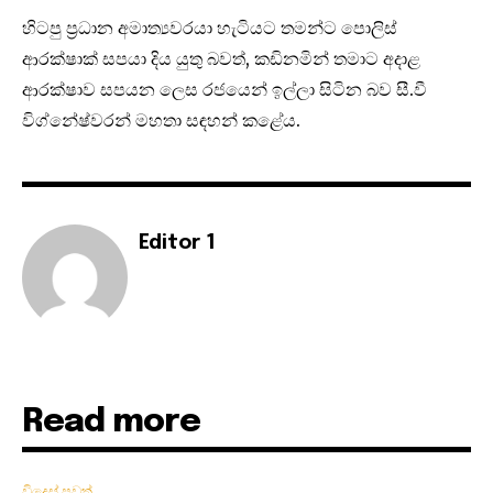
හිටපු ප්‍රධාන අමාත්‍යවරයා හැටියට තමන්ට පොලිස්
ආරක්ෂාක් සපයා දිය යුතු බවත්, කඩිනමින් තමාට අදාළ
ආරක්ෂාව සපයන ලෙස රජයෙන් ඉල්ලා සිටින බව සී.වී
විග්නේෂ්වරන් මහතා සඳහන් කළේය.
Editor 1
Read more
විදෙස් පුවත්