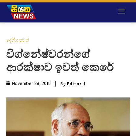
දේශීය පුවත්
විග්නේෂ්වරන්ගේ
ආරක්ෂාව ඉවත් කෙරේ
By
Editor 1
November 29, 2018