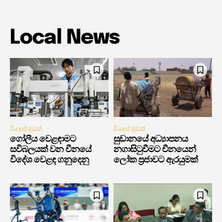
Local News
විදෙස් පුවත්
විදෙස් පුවත්
ගෝලීය වෙළඳාමට
සුඩානයේ අධ්‍යාපනය
සවිබලයක් වන චීනයේ
නගාසිටුවීමට චීනයෙන්
විදේශ වෙළඳ ගනුදෙනු
ලෝක ප්‍රජාවට ඇරයුමක්