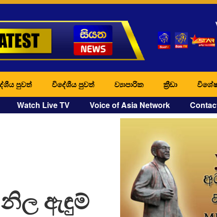
ේශීය පුවත්
විදේශීය පුවත්
ව්‍යාපාරික
ක්‍රීඩා
විශේෂ
Watch Live TV
Voice of Asia Network
Contac
 නිල ඇඳුම්