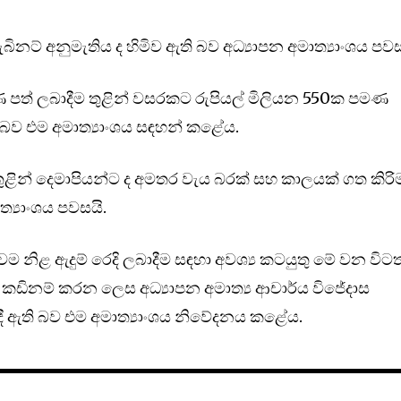
බිනට් අනුමැතිය ද හිමිව ඇති බව අධ්‍යාපන අමාත්‍යාංශය පවස
ිණ පත් ලබාදීම තුළින් වසරකට රුපියල් මිලියන 550ක පමණ
 වූ බව එම අමාත්‍යාංශය සඳහන් කළේය.
ුළින් දෙමාපියන්ට ද අමතර වැය බරක් සහ කාලයක් ගත කිර
ත්‍යාංශය පවසයි.
වම නිළ ඇදුම් රෙදි ලබාදීම සඳහා අවශ්‍ය කටයුතු මේ වන විටත
 කඩිනම් කරන ලෙස අධ්‍යාපන අමාත්‍ය ආචාර්ය විජේදාස
ී ඇති බව එම අමාත්‍යාංශය නිවේදනය කළේය.