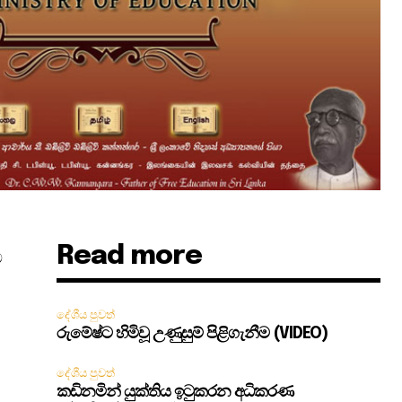
Read more
ට
දේශීය පුවත්
රුමේෂ්ට හිමිවූ උණුසුම් පිළිගැනීම (VIDEO)
දේශීය පුවත්
කඩිනමින් යුක්තිය ඉටුකරන අධිකරණ