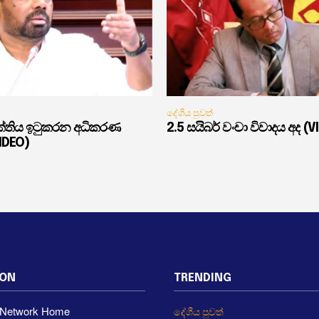
දේශීය පුවත්
ුක්තිය ඉටුකරන අධිකරණ
2.5 සයිබර් වංචා විවාදය අද (V
VIDEO)
ION
TRENDING
a Network Home
දේශීය පුවත්