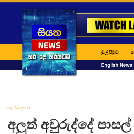
මුල් පිටුව
ද
English News
දේශීය පුවත්
අලුත් අවුරුද්දේ පාසල්