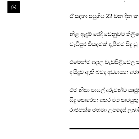
ඒ සඳහා පසුගිය 22 වන දින කැ
නිළ ඇඳුම් රෙදි වෙනුවට තිල
වැඩිපුර වියදමක් දැරීමට සිදු
එමෙන්ම අදාල වැඩපිළිවෙල ත
ද සිදුව ඇති බවද අධ්‍යාපන අමා
එම නිසා පාසල් දරුවන්ට සෘජු
සිදු කෙරෙන අතර එම කටයුතු
රාජපක්ෂ මහතා උපදෙස් ලබාද