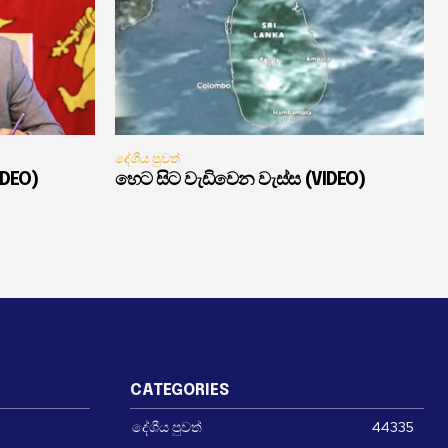
දේශීය පුවත්
IDEO)
හෙට සිට වැඩිවෙන වැස්ස (VIDEO)
CATEGORIES
දේශීය පුවත්
44335