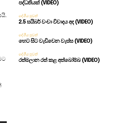
පද්ධතියක් (VIDEO)
යි.
දේශීය පුවත්
2.5 සයිබර් වංචා විවාදය අද (VIDEO)
දේශීය පුවත්
හෙට සිට වැඩිවෙන වැස්ස (VIDEO)
දේශීය පුවත්
ිමට
රත්මලාන රත් කළ අත්බෝම්බ (VIDEO)
්