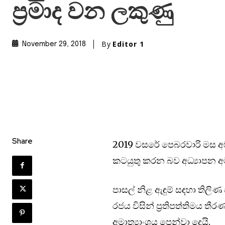
ප්‍රමාද වන ලකුණු
By
Editor 1
November 29, 2018
Share
2019 වසරේ පෙබරවාරි මස අවස
කටයුතු කරන බව අධ්‍යාපන අම
පාසල් නිළ ඇඳුම් සඳහා තිලිණ 
රජය විසින් ප්‍රතිපත්තිමය ත
අමාත්‍යාංශය පෙන්වා දෙයි.