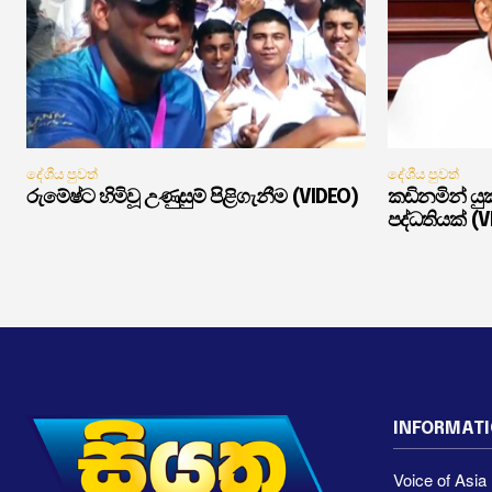
දේශීය පුවත්
දේශීය පුවත්
රුමේෂ්ට හිමිවූ උණුසුම් පිළිගැනීම (VIDEO)
කඩිනමින් ය
පද්ධතියක් (
INFORMAT
Voice of Asi