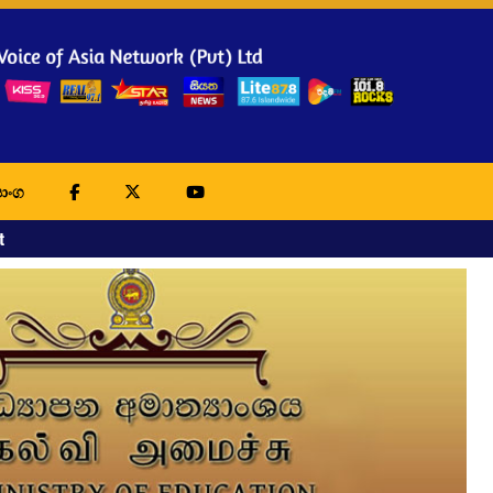
ාංග
t