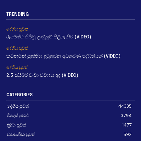
TRENDING
දේශීය පුවත්
රුමේෂ්ට හිමිවූ උණුසුම් පිළිගැනීම (VIDEO)
දේශීය පුවත්
කඩිනමින් යුක්තිය ඉටුකරන අධිකරණ පද්ධතියක් (VIDEO)
දේශීය පුවත්
2.5 සයිබර් වංචා විවාදය අද (VIDEO)
CATEGORIES
දේශීය පුවත්
44335
විදෙස් පුවත්
3794
ක්‍රීඩා පුවත්
1477
ව්‍යාපාරික පුවත්
592