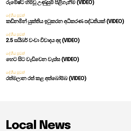
රුමේෂ්ට හිමිවූ උණුසුම් පිළිගැනීම (VIDEO)
දේශීය පුවත්
කඩිනමින් යුක්තිය ඉටුකරන අධිකරණ පද්ධතියක් (VIDEO)
දේශීය පුවත්
2.5 සයිබර් වංචා විවාදය අද (VIDEO)
දේශීය පුවත්
හෙට සිට වැඩිවෙන වැස්ස (VIDEO)
දේශීය පුවත්
රත්මලාන රත් කළ අත්බෝම්බ (VIDEO)
Local News