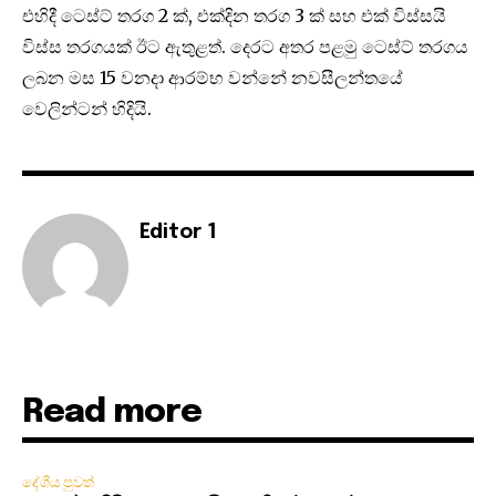
එහිදී ටෙස්ට් තරග 2 ක්, එක්දින තරග 3 ක් සහ එක් විස්සයි
විස්ස තරගයක් ඊට ඇතුළත්. දෙරට අතර පළමු ටෙස්ට් තරගය
ලබන මස 15 වනදා ආරම්භ වන්නේ නවසීලන්තයේ
වෙලින්ටන් හිදියි.
Editor 1
Read more
දේශීය පුවත්