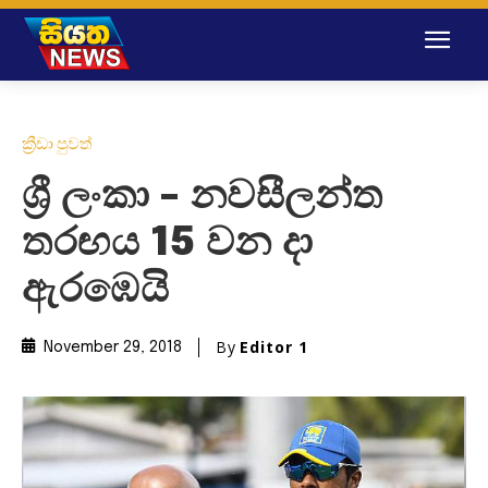
ක්‍රීඩා පුවත්
ශ්‍රී ලංකා – නවසීලන්ත
තරඟය 15 වන දා
ඇරඹෙයි
By
Editor 1
November 29, 2018