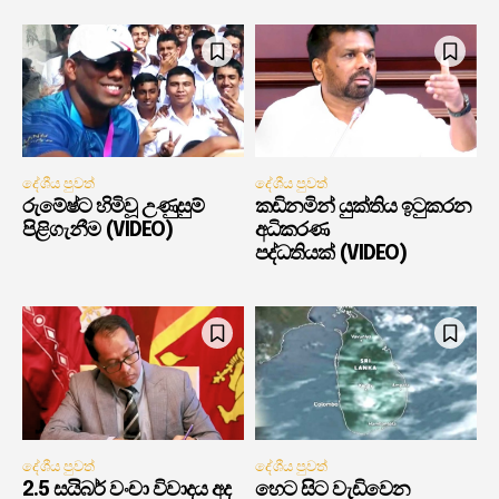
දේශීය පුවත්
දේශීය පුවත්
රුමේෂ්ට හිමිවූ උණුසුම්
කඩිනමින් යුක්තිය ඉටුකරන
පිළිගැනීම (VIDEO)
අධිකරණ
පද්ධතියක් (VIDEO)
දේශීය පුවත්
දේශීය පුවත්
2.5 සයිබර් වංචා විවාදය අද
හෙට සිට වැඩිවෙන