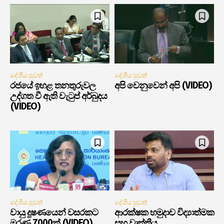
දේශීය පුවත්
දේශීය පුවත්
රජයේ ඉහළ තනතුරුවල
අපි වෙනුවෙන් අපි (VIDEO)
උද්ගත වී ඇති වැටුප් අර්බුදය
(VIDEO)
දේශීය පුවත්
දේශීය පුවත්
වායු දූෂණයෙන් වසරකට
ආරක්ෂක හමුදාව විද්‍යාත්මක
මරණ 7000ක් (VIDEO)
සහ වෘත්තීය