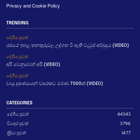
Privacy and Cookie Policy
TRENDING
දේශීය පුවත්
රජයේ ඉහළ තනතුරුවල උද්ගත වී ඇති වැටුප් අර්බුදය (VIDEO)
දේශීය පුවත්
අපි වෙනුවෙන් අපි (VIDEO)
දේශීය පුවත්
වායු දූෂණයෙන් වසරකට මරණ 7000ක් (VIDEO)
CATEGORIES
දේශීය පුවත්
44343
විදෙස් පුවත්
3796
ක්‍රීඩා පුවත්
1477