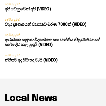
දේශීය පුවත්
අපි වෙනුවෙන් අපි (VIDEO)
දේශීය පුවත්
වායු දූෂණයෙන් වසරකට මරණ 7000ක් (VIDEO)
දේශීය පුවත්
ආරක්ෂක හමුදාව විද්‍යාත්මක සහ වෘත්තීය නිපුණත්වයෙන්
සන්නද්ධ කළ යුතුයි (VIDEO)
දේශීය පුවත්
නිරිතට අද සිට තද වැසි (VIDEO)
Local News