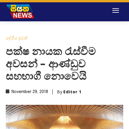
දේශීය පුවත්
පක්ෂ නායක රැස්වීම
අවසන් – ආණ්ඩුව
සහභාගී නොවෙයි
By
Editor 1
November 29, 2018