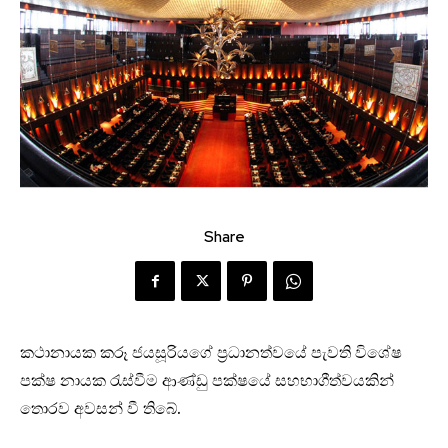
Share
කථානායක කරූ ජයසූරියගේ ප්‍රධානත්වයේ පැවති විශේෂ
පක්ෂ නායක රැස්වීම ආණ්ඩු පක්ෂයේ සහභාගීත්වයකින්
තොරව අවසන් වී තිබේ.