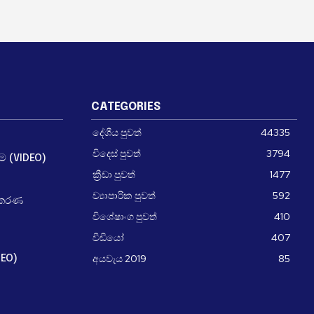
CATEGORIES
දේශීය පුවත්
44335
විදෙස් පුවත්
3794
ීම (VIDEO)
ක්‍රීඩා පුවත්
1477
ව්‍යාපාරික පුවත්
592
ධිකරණ
විශේෂාංග පුවත්
410
වීඩීයෝ
407
අයවැය 2019
85
DEO)