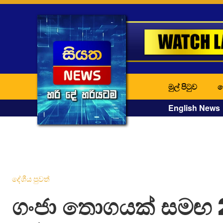
මුල් පිටුව
ද
English News
දේශීය පුවත්
ගංජා තොගයක් සමඟ 