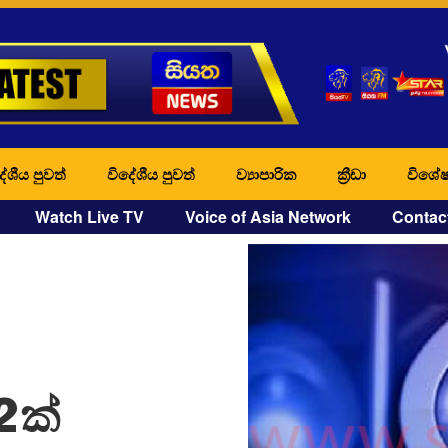
ේශීය පුවත්
විදේශීය පුවත්
ව්‍යාපාරික
ක්‍රීඩා
විශේෂ
Watch Live TV
Voice of Asia Network
Contac
2ක්