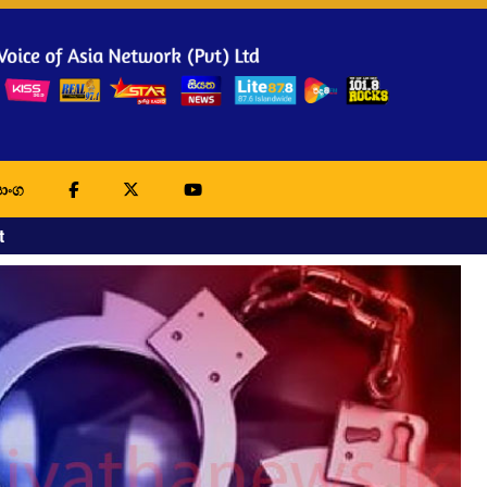
ාංග
t