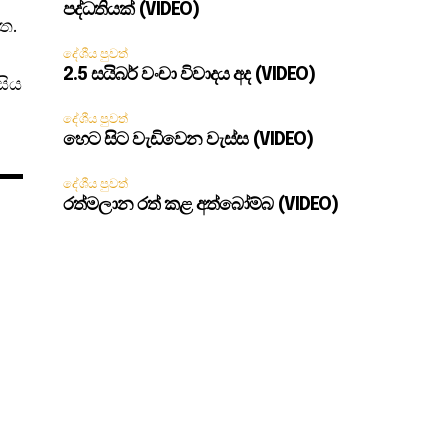
පද්ධතියක් (VIDEO)
ත.
දේශීය පුවත්
2.5 සයිබර් වංචා විවාදය අද (VIDEO)
සිය
දේශීය පුවත්
හෙට සිට වැඩිවෙන වැස්ස (VIDEO)
දේශීය පුවත්
රත්මලාන රත් කළ අත්බෝම්බ (VIDEO)