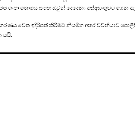
ෙම ගංජා තොගය සමඟ ඔවුන් දෙදෙනා අත්අඩංගුවට ගෙන ඇ
ිකරණය වෙත ඉදිරිපත් කිරීමට නියමිත අතර වව්නියාව පොලී
 යයි.