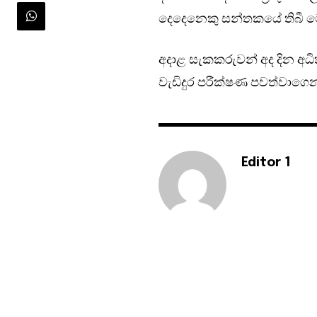
දෙදෙනෙකු සන්තකයේ තිබී ම
අදාළ සැකකරුවන් අද දින අධ
වැඩිදුර පරීක්ෂණ පවත්වාගෙන
Editor 1