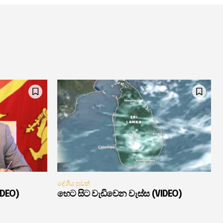
දේශීය පුවත්
IDEO)
හෙට සිට වැඩිවෙන වැස්ස (VIDEO)