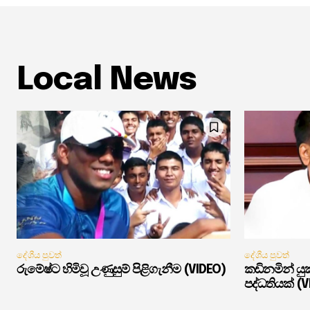
Local News
දේශීය පුවත්
දේශීය පුවත්
රුමේෂ්ට හිමිවූ උණුසුම් පිළිගැනීම (VIDEO)
කඩිනමින් ය
පද්ධතියක් (