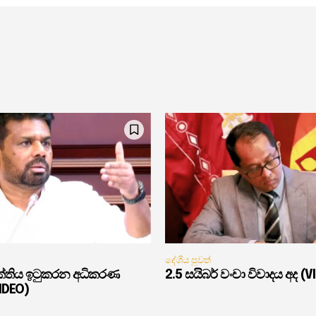
දේශීය පුවත්
ුක්තිය ඉටුකරන අධිකරණ
2.5 සයිබර් වංචා විවාදය අද (V
VIDEO)