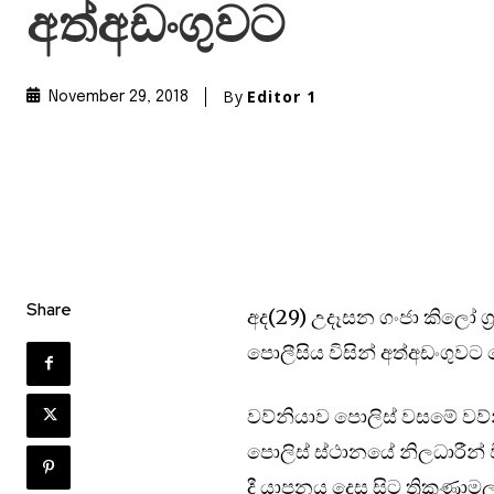
අත්අඩංගුවට
By
Editor 1
November 29, 2018
Share
අද(29) උදෑසන ගංජා කිලෝ ග්‍
පොලීසිය විසින් අත්අඩංගුව
වව්නියාව පොලිස් වසමේ වව්
පොලිස් ස්ථානයේ නිලධාරීන් 
දී යාපනය දෙස සිට ත්‍රිකුණා