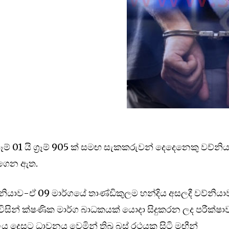
රෑම් 01 යි ග්‍රෑම් 905 ක් සමඟ සැකකරුවන් දෙදෙනෙකු වව්නි
ට ගෙන ඇත.
නියාව-ඒ 09 මාර්ගයේ තාණ්ඩිකුලම හන්දිය අසලදී වව්නියා
විසින් ක්ෂණික මාර්ග බාධකයක් යොදා සිදුකරන ලද පරීක්ෂ
මලය දෙසට ධාවනය වෙමින් තිබූ බස් රථයක සිටි මඟීන්