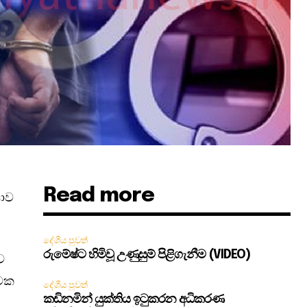
Read more
යාව
දේශීය පුවත්
රුමේෂ්ට හිමිවූ උණුසුම් පිළිගැනීම (VIDEO)
ව
ාවක
දේශීය පුවත්
කඩිනමින් යුක්තිය ඉටුකරන අධිකරණ