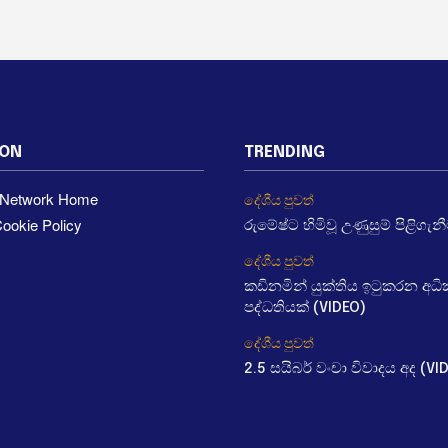
ION
TRENDING
a Network Home
දේශීය පුවත්
ookie Policy
රුමේෂ්ට හිමිවූ උණුසුම් පිළිගැන
දේශීය පුවත්
කඩිනමින් යුක්තිය ඉටුකරන අ
පද්ධතියක් (VIDEO)
දේශීය පුවත්
2.5 සයිබර් වංචා විවාදය අද (VI