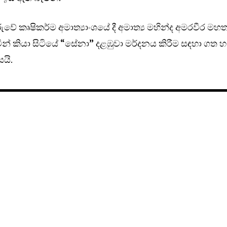
වේ කෘෂිකර්ම අමාත්‍යාංශයේ දී අමාත්‍ය මහින්ද අමරවීර මහත
ින් කියා සිටියේ “සේනා” දළඹුවා මර්දනය කිරීම සඳහා ගත හ
සයි.