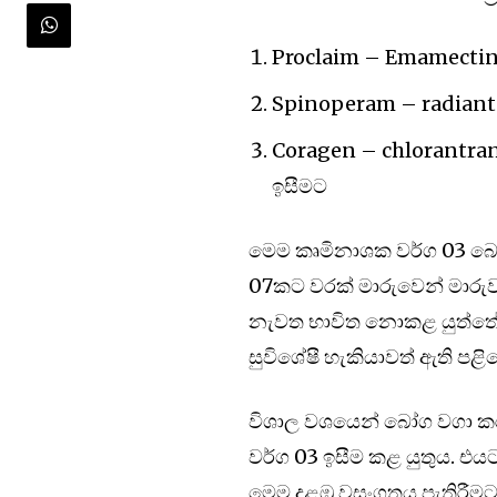
Proclaim – Emamectin be
Spinoperam – radiant – 
Coragen – chlorantranill
ඉසීමට
මෙම කෘමිනාශක වර්ග 03 බෝග
07කට වරක් මාරුවෙන් මාරු
නැවත භාවිත නොකළ යුත්තේ
සුවිශේෂී හැකියාවත් ඇති ප
විශාල වශයෙන් බෝග වගා කර
වර්ග 03 ඉසීම කළ යුතුය. 
මෙම දළඹු වසංගතය පැතිරීමට 