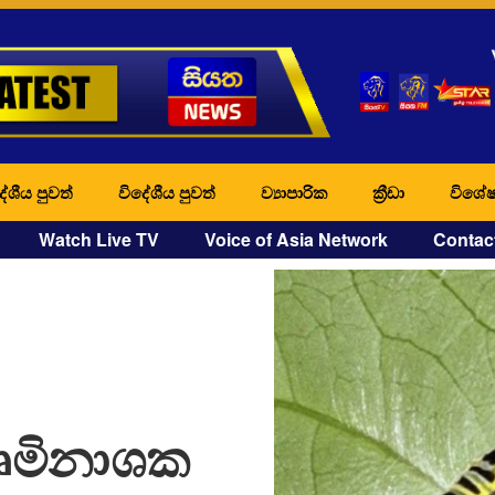
ේශීය පුවත්
විදේශීය පුවත්
ව්‍යාපාරික
ක්‍රීඩා
විශේෂ
Watch Live TV
Voice of Asia Network
Contac
ෘමිනාශක