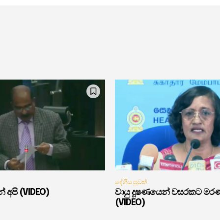
දේශීය පුවත්
් අපි (VIDEO)
වායු දූෂණයෙන් වසරකට මර
(VIDEO)