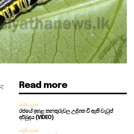
Read more
ඟු
දේශීය පුවත්
රජයේ ඉහළ තනතුරුවල උද්ගත වී ඇති වැටුප්
අර්බුදය (VIDEO)
දේශීය පුවත්