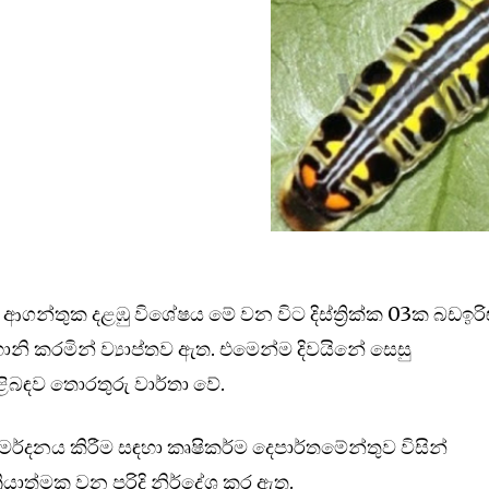
ආගන්තුක දළඹු විශේෂය මේ වන විට දිස්ත්‍රික්ක 03ක බඩඉරි
ි කරමින් ව්‍යාප්තව ඇත. එමෙන්ම දිවයිනේ සෙසු
ිළිබඳව තොරතුරු වාර්තා වේ.
්දනය කිරීම සඳහා කෘෂිකර්ම දෙපාර්තමේන්තුව විසින්
රියාත්මක වන පරිදි නිර්දේශ කර ඇත.